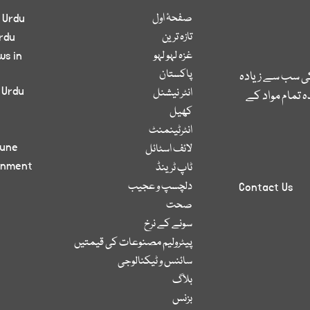
صفحۂ اول
 Urdu
تازہ ترین
rdu
غزہ لہو لہو
ws in
پاکستان
کی سب سے زیادہ
 Urdu
انٹر نیشنل
 تمام مواد کے
کھیل
انٹرٹینمنٹ
bune
لائف اسٹائل
inment
ٹاپ ٹرینڈ
دلچسپ و عجیب
Contact Us
صحت
سونے کے نرخ
پیٹرولیم مصنوعات کی قیمتیں
سائنس و ٹیکنالوجی
بلاگ
بزنس