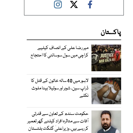
پاکستان
میر رضا علی کے انصاف کیلیے
کراچی میں سول سوسائٹی کا احتجاج
لاہور میں 40 سالہ خاتون کے قتل کا
ڈراپ سین، شوہر اور سوتیلا بیٹا ملوث
نکلے
حکومت سندھ کے تعاون سے قدرتی
آفات سے متاثرہ افراد کیلئے گھر تعمیر
کر رہے ہیں، وزیراعلیٰ گلگت بلتستان