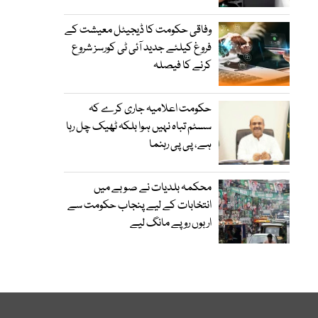
وفاقی حکومت کا ڈیجیٹل معیشت کے
فروغ کیلئے جدید آئی ٹی کورسز شروع
کرنے کا فیصلہ
حکومت اعلامیہ جاری کرے کہ
سسٹم تباہ نہیں ہوا بلکہ ٹھیک چل رہا
ہے، پی پی رہنما
محکمہ بلدیات نے صوبے میں
انتخابات کے لیے پنجاب حکومت سے
اربوں روپے مانگ لیے