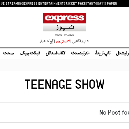
IVE STREAMING
EXPRESS ENTERTAINMENT
CRICKET PAKISTAN
TODAY'S PAPER
AUGUST 07, 2026
اشتہار لگائیں |
| آج کا اخبار
ر نیشنل
ٹاپ ٹرینڈ
انٹرٹینمنٹ
لائف اسٹائل
فیکٹ چیک
صحت
TEENAGE SHOW
No Post fo