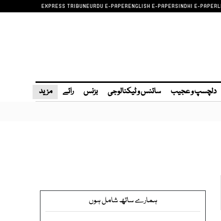
EXPRESS TRIBUNE
URDU E-PAPER
ENGLISH E-PAPER
SINDHI E-PAPER
L
دلچسپ و عجیب
سائنس و ٹیکنالوجی
بزنس
رائے
مزید
ہمارے ساتھ شامل ہوں