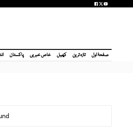
صفحۂ اول
تازہ ترین
کھیل
خاص خبریں
پاکستان
انٹ
und