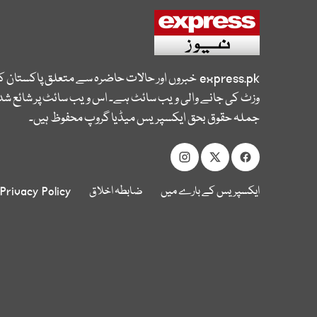
express.pk
خبروں اور حالات حاضرہ سے متعلق پاکستان 
وزٹ کی جانے والی ویب سائٹ ہے۔ اس ویب سائٹ پر شائع شدہ
جملہ حقوق بحق ایکسپریس میڈیا گروپ محفوظ ہیں۔
ایکسپریس کے بارے میں
ضابطہ اخلاق
Privacy Policy