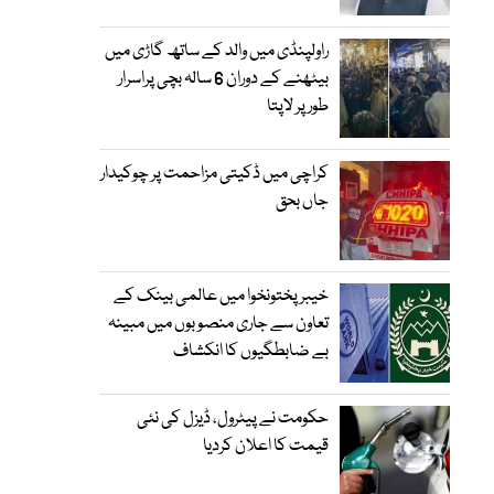
راولپنڈی میں والد کے ساتھ گاڑی میں
بیٹھنے کے دوران 6 سالہ بچی پراسرار
طور پر لاپتا
کراچی میں ڈکیتی مزاحمت پر چوکیدار
جاں بحق
خیبرپختونخوا میں عالمی بینک کے
تعاون سے جاری منصوبوں میں مبینہ
بے ضابطگیوں کا انکشاف
حکومت نے پیٹرول، ڈیزل کی نئی
قیمت کا اعلان کردیا