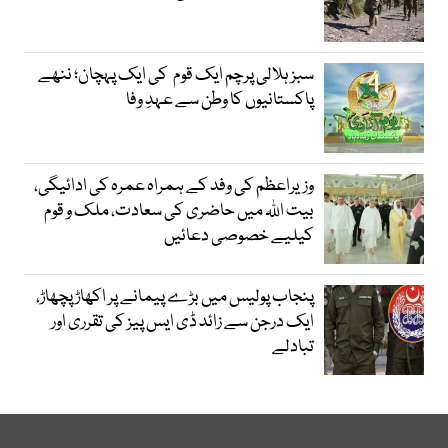
سبز ہلالی پرچم ایک قوم کی ایک پہچان؛ ننھے
پاکستانیوں کا وطن سے عہدِ وفا
وزیراعظم کی وفد کے ہمراہ عمرہ کی ادائیگی،
بیت اللہ میں حاضری کی سعادت، ملک و قوم
کیلیے خصوصی دعائیں
پنجاب پولیس میں بڑے پیمانے پر اکھاڑ پچھاڑ،
ایک درجن سے زائد ڈی ایس پیز کی تقرری اور
تبادلے