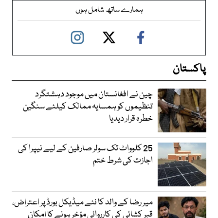
ہمارے ساتھ شامل ہوں
پاکستان
چین نے افغانستان میں موجود دہشتگرد
تنظیموں کو ہمسایہ ممالک کیلئے سنگین
خطرہ قرار دیدیا
25 کلوواٹ تک سولر صارفین کے لیے نیپرا کی
اجازت کی شرط ختم
میر رضا کے والد کا نئے میڈیکل بورڈ پر اعتراض،
قبر کشائی کی کارروائی مؤخر ہونے کا امکان