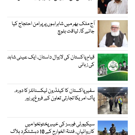
آج ملک بھر میں شاہراہوں پر پرامن احتجاج کیا
جائے گا، لیاقت بلوچ
قیامِ پاکستان کی لازوال داستان، ایک عینی شاہد
کی زبانی
سفیرِ پاکستان کا کیلڈرون ٹیکسٹائلز کا دورہ،
پاک امریکا تجارتی تعاون کے فروغ پر زور
سیکیورٹی فورسز کی خیبر پختونخوا میں
کارروائیاں، فتنۃ الخوارج کے 10 دہشتگرد ہلاک