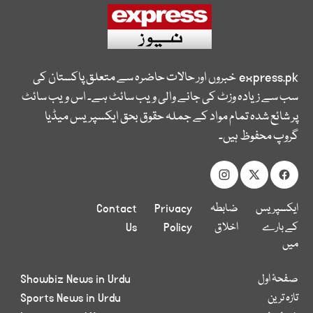
express.pk
خبروں اور حالات حاضرہ سے متعلق پاکستان کی
سب سے زیادہ وزٹ کی جانے والی ویب سائٹ ہے۔ اس ویب سائٹ
پر شائع شدہ تمام مواد کے جملہ حقوق بحق ایکسپریس میڈیا
گروپ محفوظ ہیں۔
ایکسپریس
ضابطہ
Privacy
Contact
کے بارے
اخلاق
Policy
Us
میں
صفحۂ اول
Showbiz News in Urdu
تازہ ترین
Sports News in Urdu