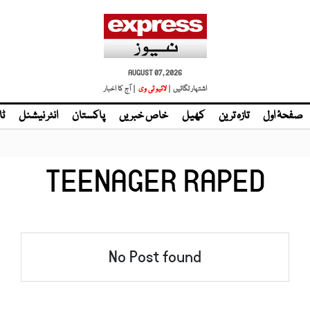
AUGUST 07, 2026
اشتہار لگائیں |
لائیو ٹی وی
| آج کا اخبار
صفحۂ اول
تازہ ترین
کھیل
خاص خبریں
پاکستان
انٹر نیشنل
ٹا
TEENAGER RAPED
No Post found