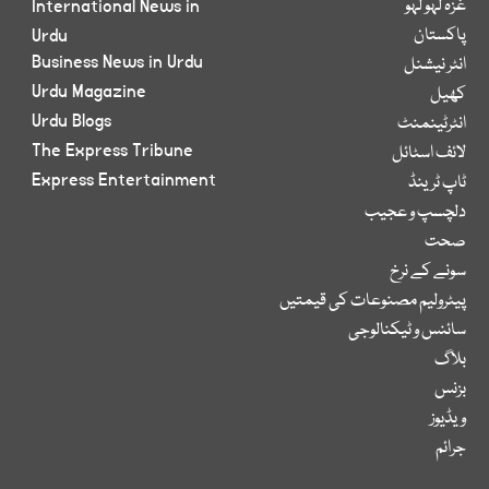
غزہ لہو لہو
International News in
پاکستان
Urdu
Business News in Urdu
انٹر نیشنل
Urdu Magazine
کھیل
Urdu Blogs
انٹرٹینمنٹ
The Express Tribune
لائف اسٹائل
Express Entertainment
ٹاپ ٹرینڈ
دلچسپ و عجیب
صحت
سونے کے نرخ
پیٹرولیم مصنوعات کی قیمتیں
سائنس و ٹیکنالوجی
بلاگ
بزنس
ویڈیوز
جرائم