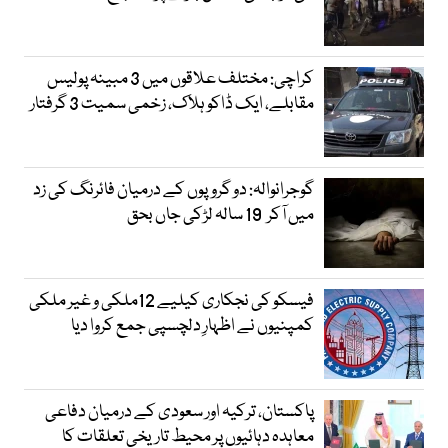
کراچی: مختلف علاقوں میں 3 مبینہ پولیس
مقابلے، ایک ڈاکو ہلاک، زخمی سمیت 3 گرفتار
گوجرانوالہ: دو گروپوں کے درمیان فائرنگ کی زد
میں آکر 19 سالہ لڑکی جاں بحق
فیسکو کی نجکاری کیلیے 12ملکی و غیر ملکی
کمپنیوں نے اظہارِ دلچسپی جمع کروا دیا
پاکستان، ترکیہ اور سعودی کے درمیان دفاعی
معاہدہ دہائیوں پر محیط تاریخی تعلقات کا