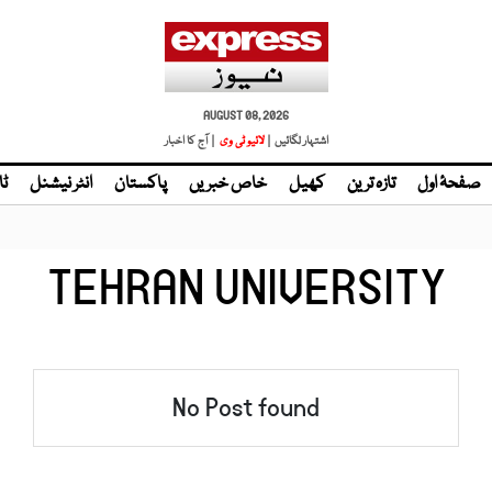
AUGUST 08, 2026
اشتہار لگائیں |
لائیو ٹی وی
| آج کا اخبار
صفحۂ اول
تازہ ترین
کھیل
خاص خبریں
پاکستان
انٹر نیشنل
ٹا
TEHRAN UNIVERSITY
No Post found