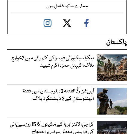
ہمارے ساتھ شامل ہوں
پاکستان
ہنگو؛ سیکیورٹی فورسز کی کارروائی میں 7خوارج
ہلاک، کیپٹن حمزہ اکرم شہید
آپریشن رَدُّ الفتنہ 3: بلوچستان میں فتنۃ
الہندوستان کے 3 دہشتگرد ہلاک
کراچی: لائنز ایریا کے مکینوں کا 15 روز سے پانی
کی فراہمی معطل ہونے پر احتجاج