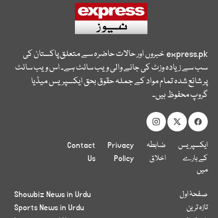
express.pk
خبروں اور حالات حاضرہ سے متعلق پاکستان کی
سب سے زیادہ وزٹ کی جانے والی ویب سائٹ ہے۔ اس ویب سائٹ
پر شائع شدہ تمام مواد کے جملہ حقوق بحق ایکسپریس میڈیا
گروپ محفوظ ہیں۔
ایکسپریس
ضابطہ
Privacy
Contact
کے بارے
اخلاق
Policy
Us
میں
صفحۂ اول
Showbiz News in Urdu
تازہ ترین
Sports News in Urdu