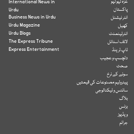
غزہ لہو لہو
International News in
پاکستان
Urdu
Business News in Urdu
انٹر نیشنل
Urdu Magazine
کھیل
Urdu Blogs
انٹرٹینمنٹ
The Express Tribune
لائف اسٹائل
Express Entertainment
ٹاپ ٹرینڈ
دلچسپ و عجیب
صحت
سونے کے نرخ
پیٹرولیم مصنوعات کی قیمتیں
سائنس و ٹیکنالوجی
بلاگ
بزنس
ویڈیوز
جرائم