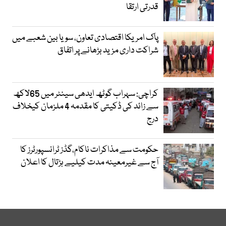
قدرتی ارتقا
پاک امریکا اقتصادی تعاون، سویا بین شعبے میں
شراکت داری مزید بڑھانے پر اتفاق
کراچی: سہراب گوٹھ ایدھی سینٹر میں 65لاکھ
سے زائد کی ڈکیتی کا مقدمہ 4 ملزمان کیخلاف
درج
حکومت سے مذاکرات ناکام،گڈز ٹرانسپورٹرز کا
آج سے غیرمعینہ مدت کیلیے ہڑتال کا اعلان