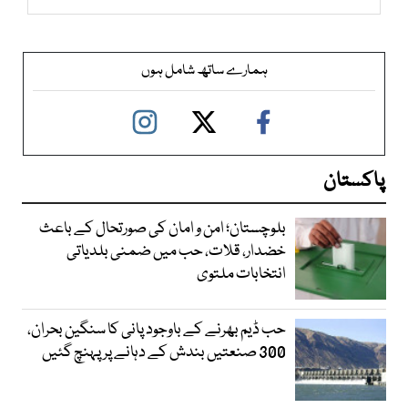
ہمارے ساتھ شامل ہوں
پاکستان
بلوچستان؛ امن و امان کی صورتحال کے باعث
خضدار، قلات، حب میں ضمنی بلدیاتی
انتخابات ملتوی
حب ڈیم بھرنے کے باوجود پانی کا سنگین بحران،
300 صنعتیں بندش کے دہانے پر پہنچ گئیں