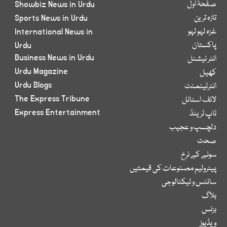
صفحۂ اول
Showbiz News in Urdu
تازہ ترین
Sports News in Urdu
غزہ لہو لہو
International News in
پاکستان
Urdu
Business News in Urdu
انٹر نیشنل
Urdu Magazine
کھیل
Urdu Blogs
انٹرٹینمنٹ
The Express Tribune
لائف اسٹائل
Express Entertainment
ٹاپ ٹرینڈ
دلچسپ و عجیب
صحت
سونے کے نرخ
پیٹرولیم مصنوعات کی قیمتیں
سائنس و ٹیکنالوجی
بلاگ
بزنس
ویڈیوز