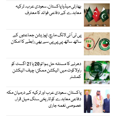
بھارتی میڈیا پاکستان، سعودی عرب، ترکیہ
معاہدے کے دفاعی فوائد کا معترف
پی ٹی آئی لانگ مارچ، اپوزیشن جماعتوں کے
ساتھ ساتھ پی پی پی سے بھی رابطے کا امکان
دھرنے کا مسئلہ حل ہوا تو 20 یا 21 اگست کو
راولاکوٹ میں الیکشن ممکن: چیف الیکشن
کمشنر
پاکستان، سعودی عرب اور ترکیہ کے درمیان مکہ
دفاعی معاہدے کو تاریخی سنگ میل قرار،
خصوصی نغمہ جاری