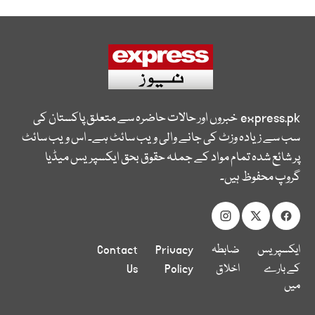
express.pk
خبروں اور حالات حاضرہ سے متعلق پاکستان کی
سب سے زیادہ وزٹ کی جانے والی ویب سائٹ ہے۔ اس ویب سائٹ
پر شائع شدہ تمام مواد کے جملہ حقوق بحق ایکسپریس میڈیا
گروپ محفوظ ہیں۔
ایکسپریس
ضابطہ
Privacy
Contact
کے بارے
اخلاق
Policy
Us
میں