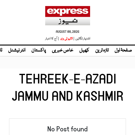
AUGUST 08, 2026
اشتہار لگائیں |
لائیو ٹی وی
| آج کا اخبار
صفحۂ اول
تازہ ترین
کھیل
خاص خبریں
پاکستان
انٹر نیشنل
ٹا
TEHREEK-E-AZADI
JAMMU AND KASHMIR
No Post found