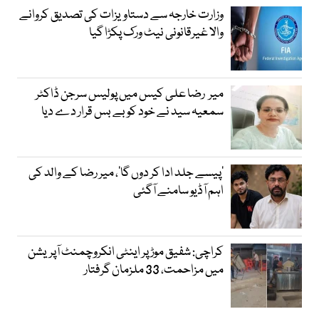
وزارت خارجہ سے دستاویزات کی تصدیق کروانے
والا غیرقانونی نیٹ ورک پکڑا گیا
میر رضا علی کیس میں پولیس سرجن ڈاکٹر
سمعیہ سید نے خود کو بے بس قرار دے دیا
’پیسے جلد ادا کر دوں گا‘، میر رضا کے والد کی
اہم آڈیو سامنے آگئی
کراچی: شفیق موڑ پر اینٹی انکروچمنٹ آپریشن
میں مزاحمت، 33 ملزمان گرفتار