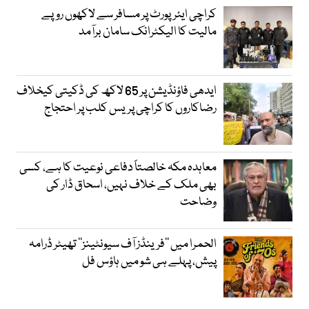
کراچی ایئرپورٹ پر مسافر سے لاکھوں روپے
مالیت کا الیکٹرانک سامان برآمد
ایدھی فاؤنڈیشن پر 65 لاکھ کی ڈکیتی کیخلاف
رضاکاروں کا کراچی پریس کلب پر احتجاج
معاہدہ مکہ خالصتاً دفاعی نوعیت کا ہے، کسی
بھی ملک کے خلاف نہیں، اسحاق ڈار کی
وضاحت
الحمرا میں ’’فرینڈز آف سیونٹینز‘‘ تھیٹر ڈرامہ
پیش، پہلے ہی شو میں ہاؤس فل