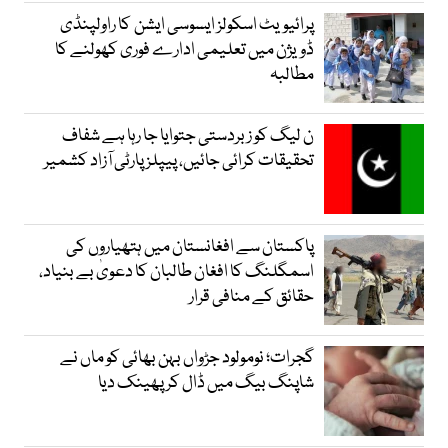
پرائیویٹ اسکولز ایسوسی ایشن کا راولپنڈی
ڈویژن میں تعلیمی ادارے فوری کھولنے کا
مطالبہ
ن لیگ کو زبردستی جتوایا جا رہا ہے شفاف
تحقیقات کرائی جائیں، پیپلز پارٹی آزاد کشمیر
پاکستان سے افغانستان میں ہتھیاروں کی
اسمگلنگ کا افغان طالبان کا دعویٰ بے بنیاد،
حقائق کے منافی قرار
گجرات؛ نومولود جڑواں بہن بھائی کو ماں نے
شاپنگ بیگ میں ڈال کر پھینک دیا