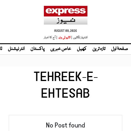
AUGUST 09, 2026
اشتہار لگائیں |
لائیو ٹی وی
| آج کا اخبار
صفحۂ اول
تازہ ترین
کھیل
خاص خبریں
پاکستان
انٹر نیشنل
ٹا
TEHREEK-E-
EHTESAB
No Post found