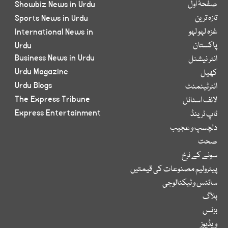
صفحۂ اول
Showbiz News in Urdu
تازہ ترین
Sports News in Urdu
غزہ لہو لہو
International News in
پاکستان
Urdu
Business News in Urdu
انٹر نیشنل
Urdu Magazine
کھیل
Urdu Blogs
انٹرٹینمنٹ
The Express Tribune
لائف اسٹائل
Express Entertainment
ٹاپ ٹرینڈ
دلچسپ و عجیب
صحت
سونے کے نرخ
پیٹرولیم مصنوعات کی قیمتیں
سائنس و ٹیکنالوجی
بلاگ
بزنس
ویڈیوز