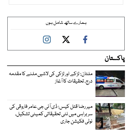
ہمارے ساتھ شامل ہوں
پاکستان
ملتان: لڑکے اور لڑکی کی لاشیں ملنے کا مقدمہ
درج، تحقیقات کا آغاز
میر رضا قتل کیس: ڈی آئی جی عامر فاروقی کی
سربراہی میں نئی تحقیقاتی کمیٹی تشکیل،
نوٹی فکیشن جاری