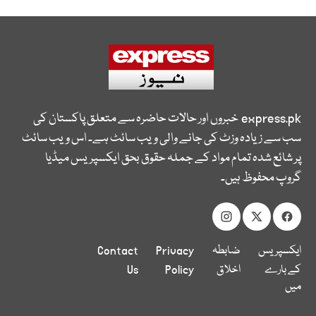
express.pk
خبروں اور حالات حاضرہ سے متعلق پاکستان کی
سب سے زیادہ وزٹ کی جانے والی ویب سائٹ ہے۔ اس ویب سائٹ
پر شائع شدہ تمام مواد کے جملہ حقوق بحق ایکسپریس میڈیا
گروپ محفوظ ہیں۔
ایکسپریس
ضابطہ
Privacy
Contact
کے بارے
اخلاق
Policy
Us
میں