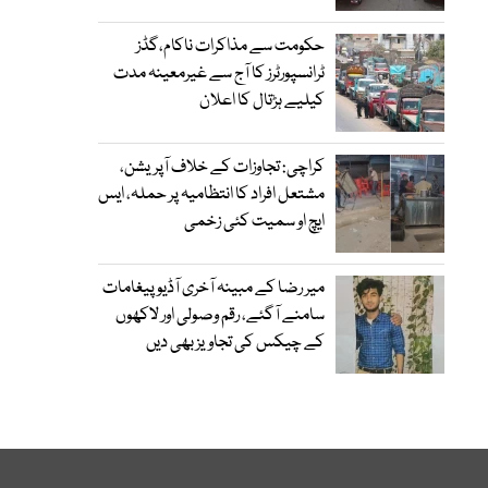
حکومت سے مذاکرات ناکام،گڈز
ٹرانسپورٹرز کا آج سے غیرمعینہ مدت
کیلیے ہڑتال کا اعلان
کراچی: تجاوزات کے خلاف آپریشن،
مشتعل افراد کا انتظامیہ پر حملہ، ایس
ایچ او سمیت کئی زخمی
میر رضا کے مبینہ آخری آڈیو پیغامات
سامنے آگئے، رقم وصولی اور لاکھوں
کے چیکس کی تجاویز بھی دیں