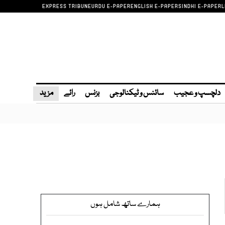
EXPRESS TRIBUNE
URDU E-PAPER
ENGLISH E-PAPER
SINDHI E-PAPER
L
دلچسپ و عجیب
سائنس و ٹیکنالوجی
بزنس
رائے
مزید
ہمارے ساتھ شامل ہوں