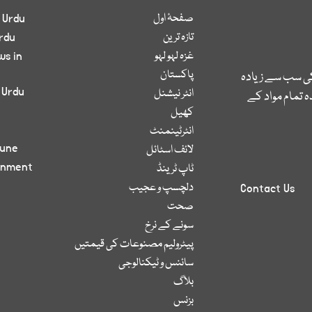
صفحۂ اول
 Urdu
تازہ ترین
rdu
غزہ لہو لہو
ws in
پاکستان
کی سب سے زیادہ
 Urdu
انٹر نیشنل
 تمام مواد کے
کھیل
انٹرٹینمنٹ
bune
لائف اسٹائل
inment
ٹاپ ٹرینڈ
دلچسپ و عجیب
Contact Us
صحت
سونے کے نرخ
پیٹرولیم مصنوعات کی قیمتیں
سائنس و ٹیکنالوجی
بلاگ
بزنس