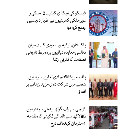
فیسکو کی نجکاری کیلیے 12ملکی و
غیر ملکی کمپنیوں نے اظہارِ دلچسپی
جمع کروا دیا
پاکستان، ترکیہ اور سعودی کے درمیان
دفاعی معاہدہ دہائیوں پر محیط تاریخی
تعلقات کا قدرتی ارتقا
پاک امریکا اقتصادی تعاون، سویا بین
شعبے میں شراکت داری مزید بڑھانے پر
اتفاق
کراچی: سہراب گوٹھ ایدھی سینٹر میں
65لاکھ سے زائد کی ڈکیتی کا مقدمہ
4 ملزمان کیخلاف درج