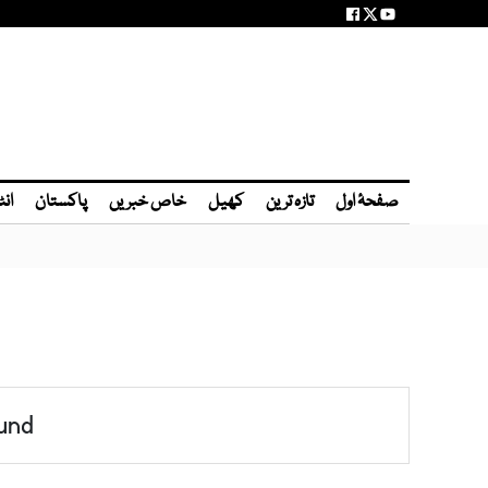
صفحۂ اول
تازہ ترین
کھیل
خاص خبریں
پاکستان
انٹ
und