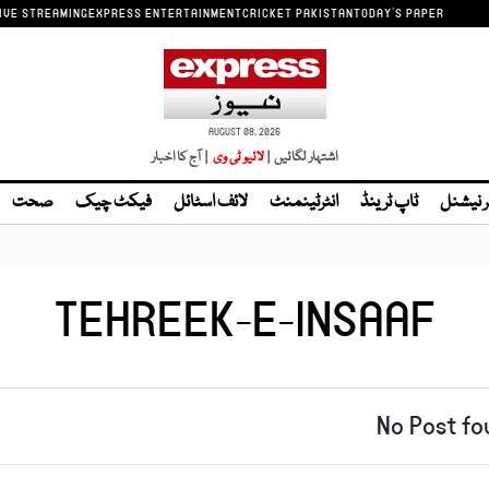
IVE STREAMING
EXPRESS ENTERTAINMENT
CRICKET PAKISTAN
TODAY'S PAPER
AUGUST 08, 2026
اشتہار لگائیں |
| آج کا اخبار
ر نیشنل
ٹاپ ٹرینڈ
انٹرٹینمنٹ
لائف اسٹائل
فیکٹ چیک
صحت
TEHREEK-E-INSAAF
No Post fo