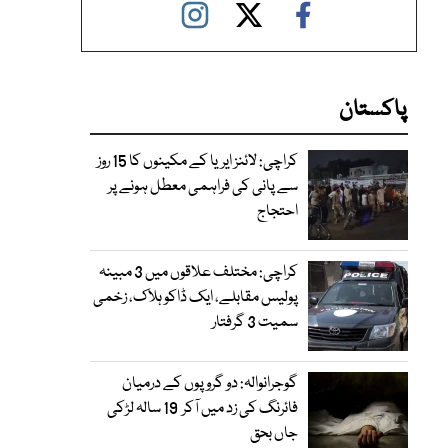
پاکستان
کراچی: لائنز ایریا کے مکینوں کا 15 روز
سے پانی کی فراہمی معطل ہونے پر
احتجاج
کراچی: مختلف علاقوں میں 3 مبینہ
پولیس مقابلے، ایک ڈاکو ہلاک، زخمی
سمیت 3 گرفتار
گوجرانوالہ: دو گروپوں کے درمیان
فائرنگ کی زد میں آکر 19 سالہ لڑکی
جاں بحق