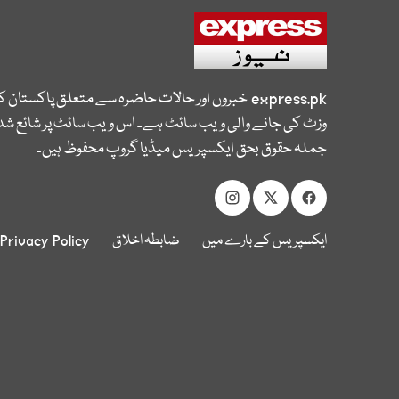
express.pk
خبروں اور حالات حاضرہ سے متعلق پاکستان 
وزٹ کی جانے والی ویب سائٹ ہے۔ اس ویب سائٹ پر شائع شدہ
جملہ حقوق بحق ایکسپریس میڈیا گروپ محفوظ ہیں۔
ایکسپریس کے بارے میں
ضابطہ اخلاق
Privacy Policy