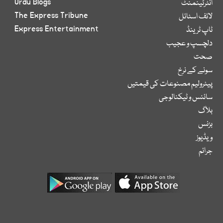
Urdu Blogs
انٹرٹینمنٹ
The Express Tribune
لائف اسٹائل
Express Entertainment
ٹاپ ٹرینڈ
دلچسپ و عجیب
صحت
سونے کے نرخ
پیٹرولیم مصنوعات کی قیمتیں
سائنس و ٹیکنالوجی
بلاگ
بزنس
ویڈیوز
جرائم