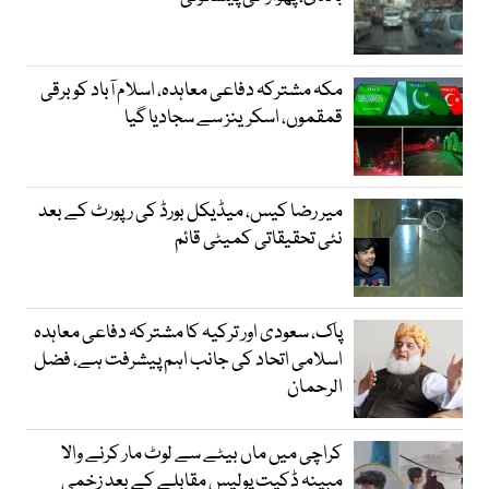
مکہ مشترکہ دفاعی معاہدہ، اسلام آباد کو برقی
قمقموں، اسکرینز سے سجادیا گیا
میر رضا کیس، میڈیکل بورڈ کی رپورٹ کے بعد
نئی تحقیقاتی کمیٹی قائم
پاک، سعودی اور ترکیہ کا مشترکہ دفاعی معاہدہ
اسلامی اتحاد کی جانب اہم پیشرفت ہے، فضل
الرحمان
کراچی میں ماں بیٹے سے لوٹ مار کرنے والا
مبینہ ڈکیت پولیس مقابلے کے بعد زخمی