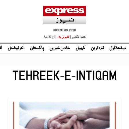
AUGUST 09, 2026
اشتہار لگائیں |
| آج کا اخبار
صفحۂ اول
تازہ ترین
کھیل
خاص خبریں
پاکستان
انٹر نیشنل
ٹا
TEHREEK-E-INTIQAM