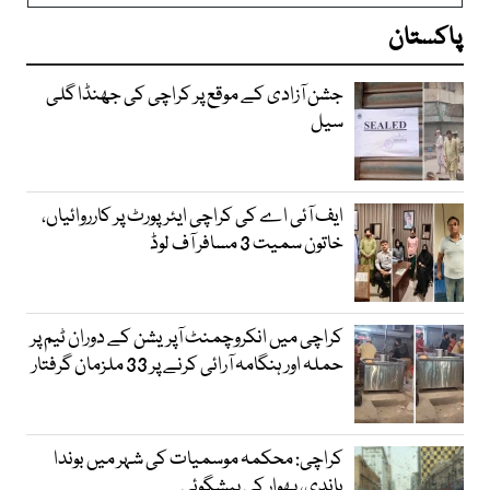
پاکستان
جشن آزادی کے موقع پر کراچی کی جھنڈا گلی
سیل
ایف آئی اے کی کراچی ایئرپورٹ پر کارروائیاں،
خاتون سمیت 3 مسافر آف لوڈ
کراچی میں انکروچمنٹ آپریشن کے دوران ٹیم پر
حملہ اور ہنگامہ آرائی کرنے پر 33 ملزمان گرفتار
کراچی: محکمہ موسمیات کی شہر میں بوندا
باندی، پھوار کی پیشگوئی