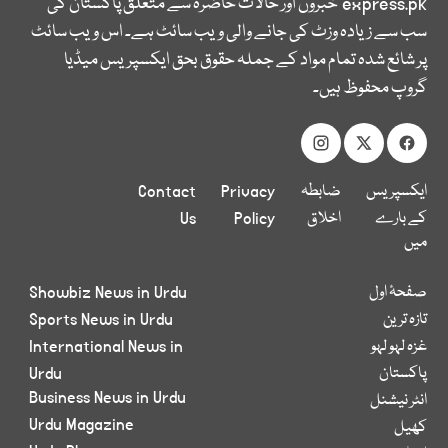
express.pk
خبروں اور حالات حاضرہ سے متعلق پاکستان کی
سب سے زیادہ وزٹ کی جانے والی ویب سائٹ ہے۔ اس ویب سائٹ
پر شائع شدہ تمام مواد کے جملہ حقوق بحق ایکسپریس میڈیا
گروپ محفوظ ہیں۔
ایکسپریس
ضابطہ
Privacy
Contact
کے بارے
اخلاق
Policy
Us
میں
صفحۂ اول
Showbiz News in Urdu
تازہ ترین
Sports News in Urdu
غزہ لہو لہو
International News in
پاکستان
Urdu
Business News in Urdu
انٹر نیشنل
Urdu Magazine
کھیل