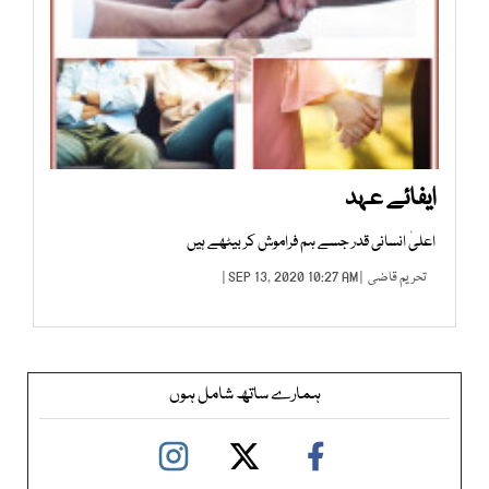
ایفائے عہد
اعلیٰ انسانی قدر جسے ہم فراموش کر بیٹھے ہیں
تحریم قاضی
| SEP 13, 2020 10:27 AM |
ہمارے ساتھ شامل ہوں