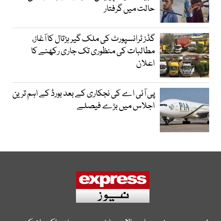
حالت میں گرفتار
گڈز ٹرانسپورٹ کی ملک گیر ہڑتال کا آغاز،
مطالبات کی منظوری تک جاری رکھنے کا
اعلان
پی آئی اے کی نجکاری کے بعد بورڈ کے اہم ترین
اجلاس میں بڑے فیصلے