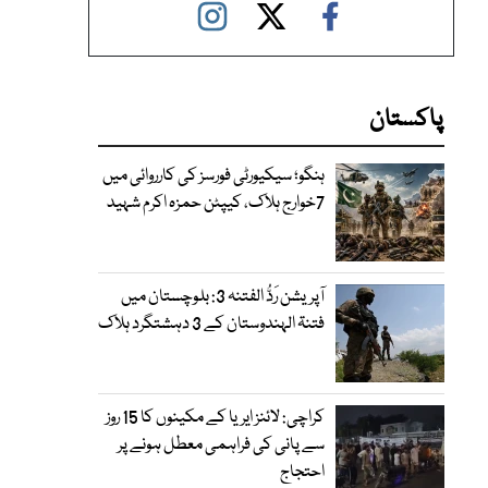
پاکستان
ہنگو؛ سیکیورٹی فورسز کی کارروائی میں
7خوارج ہلاک، کیپٹن حمزہ اکرم شہید
آپریشن رَدُّ الفتنہ 3: بلوچستان میں
فتنۃ الہندوستان کے 3 دہشتگرد ہلاک
کراچی: لائنز ایریا کے مکینوں کا 15 روز
سے پانی کی فراہمی معطل ہونے پر
احتجاج