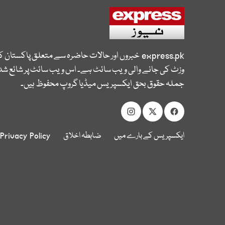
express.pk
خبروں اور حالات حاضرہ سے متعلق پاکستان 
وزٹ کی جانے والی ویب سائٹ ہے۔ اس ویب سائٹ پر شائع شدہ
جملہ حقوق بحق ایکسپریس میڈیا گروپ محفوظ ہیں۔
ایکسپریس کے بارے میں
ضابطہ اخلاق
Privacy Policy