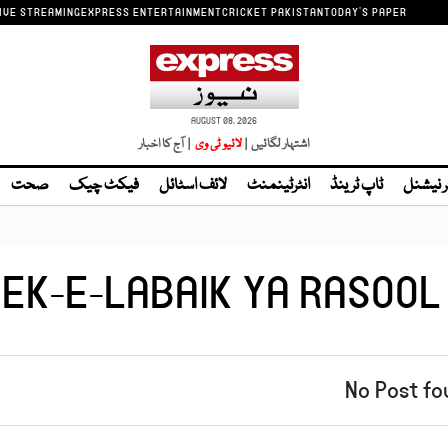
IVE STREAMING
EXPRESS ENTERTAINMENT
CRICKET PAKISTAN
TODAY'S PAPER
AUGUST 08, 2026
اشتہار لگائیں |
| آج کا اخبار
ر نیشنل
ٹاپ ٹرینڈ
انٹرٹینمنٹ
لائف اسٹائل
فیکٹ چیک
صحت
EK-E-LABAIK YA RASOOL
No Post fo