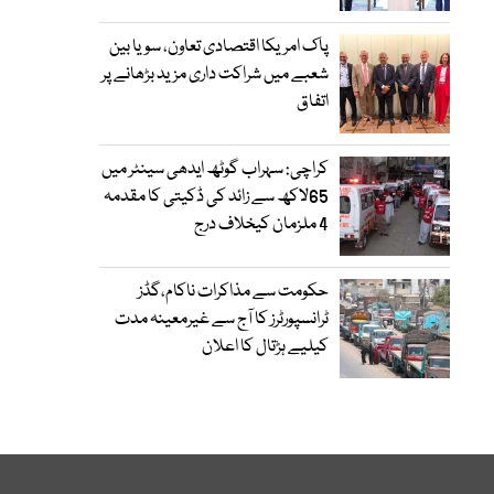
پاک امریکا اقتصادی تعاون، سویا بین
شعبے میں شراکت داری مزید بڑھانے پر
اتفاق
کراچی: سہراب گوٹھ ایدھی سینٹر میں
65لاکھ سے زائد کی ڈکیتی کا مقدمہ
4 ملزمان کیخلاف درج
حکومت سے مذاکرات ناکام،گڈز
ٹرانسپورٹرز کا آج سے غیرمعینہ مدت
کیلیے ہڑتال کا اعلان