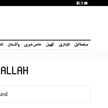
صفحۂ اول
تازہ ترین
کھیل
خاص خبریں
پاکستان
انٹ
 ALLAH
und