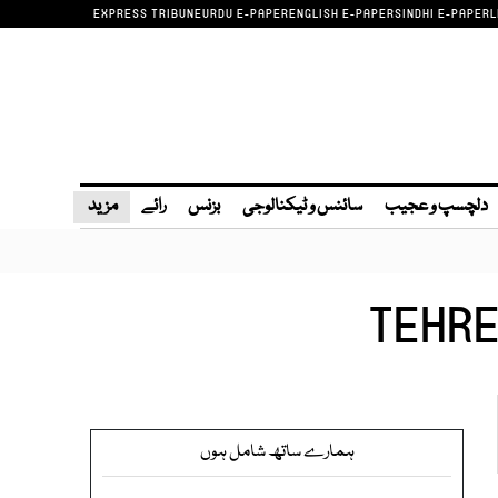
EXPRESS TRIBUNE
URDU E-PAPER
ENGLISH E-PAPER
SINDHI E-PAPER
L
دلچسپ و عجیب
سائنس و ٹیکنالوجی
بزنس
رائے
مزید
TEHRE
ہمارے ساتھ شامل ہوں