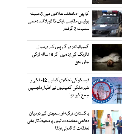
کراچی: مختلف علاقوں میں 3 مبینہ
پولیس مقابلے، ایک ڈاکو ہلاک، زخمی
سمیت 3 گرفتار
گوجرانوالہ: دو گروپوں کے درمیان
فائرنگ کی زد میں آکر 19 سالہ لڑکی
جاں بحق
فیسکو کی نجکاری کیلیے 12ملکی و
غیر ملکی کمپنیوں نے اظہارِ دلچسپی
جمع کروا دیا
پاکستان، ترکیہ اور سعودی کے درمیان
دفاعی معاہدہ دہائیوں پر محیط تاریخی
تعلقات کا قدرتی ارتقا