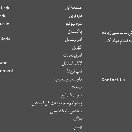
صفحۂ اول
 Urdu
تازہ ترین
rdu
غزہ لہو لہو
ws in
پاکستان
کی سب سے زیادہ
 Urdu
انٹر نیشنل
 تمام مواد کے
کھیل
انٹرٹینمنٹ
bune
لائف اسٹائل
inment
ٹاپ ٹرینڈ
دلچسپ و عجیب
Contact Us
صحت
سونے کے نرخ
پیٹرولیم مصنوعات کی قیمتیں
سائنس و ٹیکنالوجی
بلاگ
بزنس