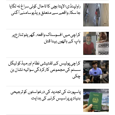
راولپنڈی؛ لاپتا بچی کا تاحال کوئی سراغ نہ لگایا
جا سکا، واقعے سے متعلق ویڈیو سامنے آگئی
کراچی میں افسوسناک واقعہ، گھریلو تنازع پر
باپ کے ہاتھوں بیٹا قتل
کراچی پولیس کے تفتیشی نظام اور میڈکو لیگل
سسٹم کی مجموعی کارکردگی سوالیہ نشان بن
چکی
پاسپورٹ کی تجدید کی درخواستوں کو ترجیحی
بنیاد پر پراسیس کرنے کی ہدایت