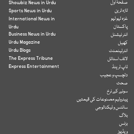
صفحۂ اول
Showbiz News in Urdu
تازہ ترین
Sports News in Urdu
غزہ لہو لہو
International News in
پاکستان
Urdu
Business News in Urdu
انٹر نیشنل
Urdu Magazine
کھیل
Urdu Blogs
انٹرٹینمنٹ
The Express Tribune
لائف اسٹائل
Express Entertainment
ٹاپ ٹرینڈ
دلچسپ و عجیب
صحت
سونے کے نرخ
پیٹرولیم مصنوعات کی قیمتیں
سائنس و ٹیکنالوجی
بلاگ
بزنس
ویڈیوز