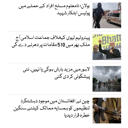
بولان؛ نامعلوم مسلح افراد کے حملے میں
پولیس اہلکار شہید
پیٹرولیم لیوی کیخلاف جماعت اسلامی آج
ملک بھر میں 510 مقامات پر دھرنے دے گی
لاہور میں مزید بارش ہوگی یا نہیں، نئی
پیشگوئی کر دی گئی
چین نے افغانستان میں موجود دہشتگرد
تنظیموں کو ہمسایہ ممالک کیلئے سنگین
خطرہ قرار دیدیا