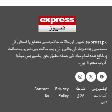
express.pk
خبروں اور حالات حاضرہ سے متعلق پاکستان کی
سب سے زیادہ وزٹ کی جانے والی ویب سائٹ ہے۔ اس ویب سائٹ
پر شائع شدہ تمام مواد کے جملہ حقوق بحق ایکسپریس میڈیا
گروپ محفوظ ہیں۔
ایکسپریس
ضابطہ
Privacy
Contact
کے بارے
اخلاق
Policy
Us
میں