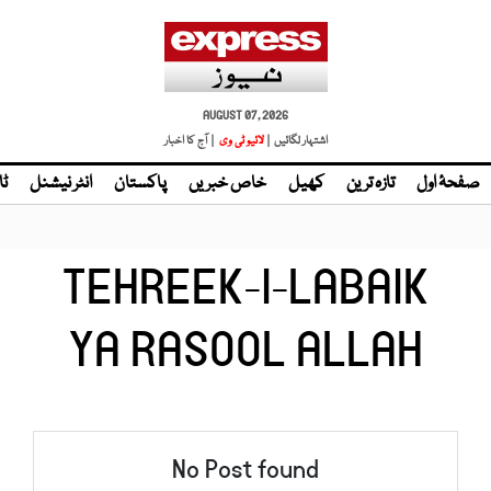
AUGUST 07, 2026
اشتہار لگائیں |
لائیو ٹی وی
| آج کا اخبار
صفحۂ اول
تازہ ترین
کھیل
خاص خبریں
پاکستان
انٹر نیشنل
ٹا
TEHREEK-I-LABAIK
YA RASOOL ALLAH
No Post found