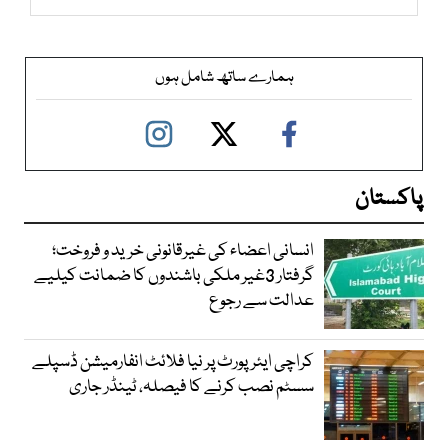
ہمارے ساتھ شامل ہوں
پاکستان
انسانی اعضاء کی غیرقانونی خرید و فروخت؛
گرفتار 3غیر ملکی باشندوں کا ضمانت کیلیے
عدالت سے رجوع
کراچی ایئرپورٹ پر نیا فلائٹ انفارمیشن ڈسپلے
سسٹم نصب کرنے کا فیصلہ، ٹینڈر جاری