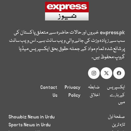
express.pk
خبروں اور حالات حاضرہ سے متعلق پاکستان کی
سب سے زیادہ وزٹ کی جانے والی ویب سائٹ ہے۔ اس ویب سائٹ
پر شائع شدہ تمام مواد کے جملہ حقوق بحق ایکسپریس میڈیا
گروپ محفوظ ہیں۔
ایکسپریس
ضابطہ
Privacy
Contact
کے بارے
اخلاق
Policy
Us
میں
صفحۂ اول
Showbiz News in Urdu
تازہ ترین
Sports News in Urdu