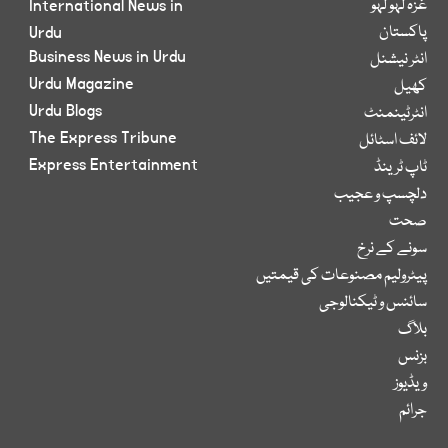
غزہ لہو لہو
International News in
پاکستان
Urdu
Business News in Urdu
انٹر نیشنل
Urdu Magazine
کھیل
Urdu Blogs
انٹرٹینمنٹ
The Express Tribune
لائف اسٹائل
Express Entertainment
ٹاپ ٹرینڈ
دلچسپ و عجیب
صحت
سونے کے نرخ
پیٹرولیم مصنوعات کی قیمتیں
سائنس و ٹیکنالوجی
بلاگ
بزنس
ویڈیوز
جرائم