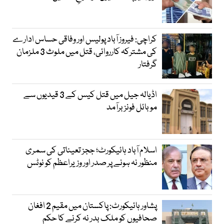
کراچی: فیروز آباد پولیس اور وفاقی حساس ادارے
کی مشترکہ کارروائی، قتل میں ملوث 3 ملزمان
گرفتار
اڈیالہ جیل میں قتل کیس کے 3 قیدیوں سے
موبائل فونز برآمد
اسلام آباد ہائیکورٹ؛ ججز تعیناتی کی سمری
منظور نہ ہونے پر صدر اور وزیراعظم کو نوٹس
پشاور ہائیکورٹ: پاکستان میں مقیم 2 افغان
صحافیوں کو ملک بدر نہ کرنے کا حکم