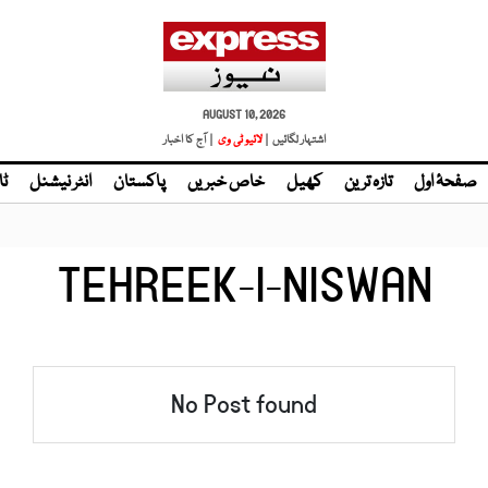
AUGUST 10, 2026
اشتہار لگائیں |
لائیو ٹی وی
| آج کا اخبار
صفحۂ اول
تازہ ترین
کھیل
خاص خبریں
پاکستان
انٹر نیشنل
ٹا
TEHREEK-I-NISWAN
No Post found