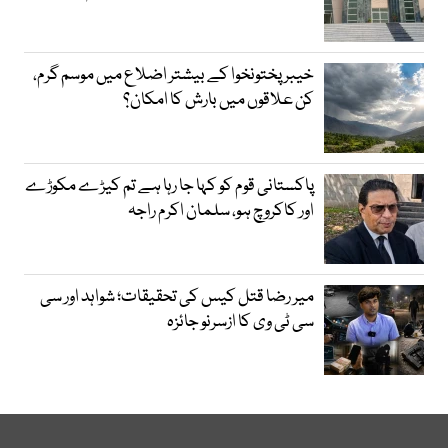
خیبر پختونخوا کے بیشتر اضلاع میں موسم گرم،
کن علاقوں میں بارش کا امکان؟
پاکستانی قوم کو کہا جا رہا ہے تم کیڑے مکوڑے
اور کاکروچ ہو، سلمان اکرم راجہ
میر رضا قتل کیس کی تحقیقات؛ شواہد اور سی
سی ٹی وی کا ازسرنو جائزہ