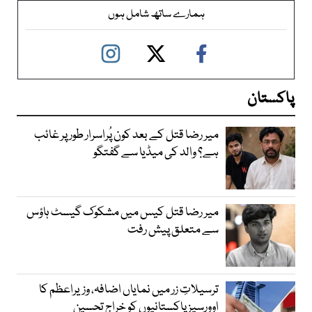
ہمارے ساتھ شامل ہوں
پاکستان
میر رضا قتل کے بعد کون پُراسرار طور پر غائب
ہے؟ والد کی میڈیا سے گفتگو
میر رضا قتل کیس میں مشکوک گیسٹ ہاؤس
سے متعلق پیش رفت
ترسیلاتِ زر میں نمایاں اضافہ، وزیراعظم کا
اوورسیز پاکستانیوں کو خراجِ تحسین