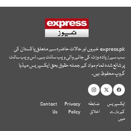
express.pk
خبروں اور حالات حاضرہ سے متعلق پاکستان کی
سب سے زیادہ وزٹ کی جانے والی ویب سائٹ ہے۔ اس ویب سائٹ
پر شائع شدہ تمام مواد کے جملہ حقوق بحق ایکسپریس میڈیا
گروپ محفوظ ہیں۔
ایکسپریس
ضابطہ
Privacy
Contact
کے بارے
اخلاق
Policy
Us
میں