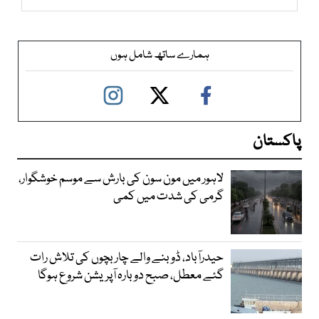
ہمارے ساتھ شامل ہوں
پاکستان
لاہور میں مون سون کی بارش سے موسم خوشگوار،
گرمی کی شدت میں کمی
حیدرآباد، ڈوبنے والے چار بچوں کی تلاش رات
گئے معطل، صبح دوبارہ آپریشن شروع ہوگا