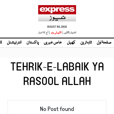
AUGUST 09, 2026
اشتہار لگائیں |
| آج کا اخبار
صفحۂ اول
تازہ ترین
کھیل
خاص خبریں
پاکستان
انٹر نیشنل
ٹا
TEHRIK-E-LABAIK YA
RASOOL ALLAH
No Post found