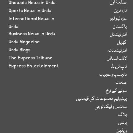
صفحۂ اول
Showbiz News in Urdu
تازہ ترین
Sports News in Urdu
غزہ لہو لہو
International News in
پاکستان
Urdu
Business News in Urdu
انٹر نیشنل
Urdu Magazine
کھیل
Urdu Blogs
انٹرٹینمنٹ
The Express Tribune
لائف اسٹائل
Express Entertainment
ٹاپ ٹرینڈ
دلچسپ و عجیب
صحت
سونے کے نرخ
پیٹرولیم مصنوعات کی قیمتیں
سائنس و ٹیکنالوجی
بلاگ
بزنس
ویڈیوز