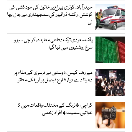
حیدرآباد، کوٹری بیراج پر خاتون کی خودکشی کی
کوشش، رکشہ ڈرائیور کی سمجھداری نے جان بچا
لی
پاک سعودی ترک دفاعی معاہدہ، کراچی سبز و
سرخ روشنیوں میں نہا گیا
میر رضا کیس، دوستوں نے نرسری کے مقام پر
دھرنا دے دیا، شارع فیصل پر ٹریفک متاثر
کراچی: فائرنگ کے مختلف واقعات میں 2
خواتین سمیت 4 افراد زخمی