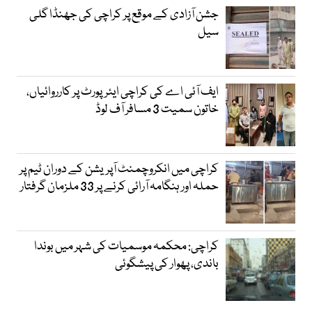
جشن آزادی کے موقع پر کراچی کی جھنڈا گلی
سیل
ایف آئی اے کی کراچی ایئرپورٹ پر کارروائیاں،
خاتون سمیت 3 مسافر آف لوڈ
کراچی میں انکروچمنٹ آپریشن کے دوران ٹیم پر
حملہ اور ہنگامہ آرائی کرنے پر 33 ملزمان گرفتار
کراچی: محکمہ موسمیات کی شہر میں بوندا
باندی، پھوار کی پیشگوئی