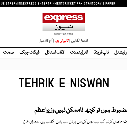
IVE STREAMING
EXPRESS ENTERTAINMENT
CRICKET PAKISTAN
TODAY'S PAPER
AUGUST 07, 2026
اشتہار لگائیں |
لائیو ٹی وی
| آج کا اخبار
ر نیشنل
ٹاپ ٹرینڈ
انٹرٹینمنٹ
لائف اسٹائل
فیکٹ چیک
صحت
TEHRIK-E-NISWAN
ضبوط ہوں تو کچھ ناممکن نہیں وزیراعظم
وٹ حاصل کرنے کے لیے نہیں کی اس پر دل سے یقین رکھتے ہیں، عمران خان