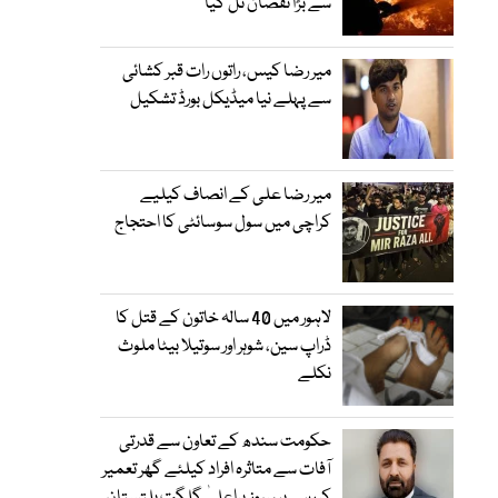
سے بڑا نقصان ٹل گیا
میر رضا کیس، راتوں رات قبر کشائی
سے پہلے نیا میڈیکل بورڈ تشکیل
میر رضا علی کے انصاف کیلیے
کراچی میں سول سوسائٹی کا احتجاج
لاہور میں 40 سالہ خاتون کے قتل کا
ڈراپ سین، شوہر اور سوتیلا بیٹا ملوث
نکلے
حکومت سندھ کے تعاون سے قدرتی
آفات سے متاثرہ افراد کیلئے گھر تعمیر