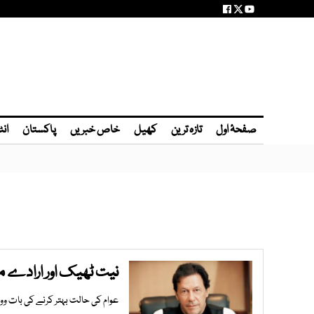
صفحۂ اول
تازہ ترین
کھیل
خاص خبریں
پاکستان
انٹ
نیت ٹھیک اور ارادے م
عوام کی حالت بہتر کرنے کی بات و