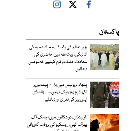
پاکستان
وزیراعظم کی وفد کے ہمراہ عمرہ کی
ادائیگی، بیت اللہ میں حاضری کی
سعادت، ملک و قوم کیلیے خصوصی
دعائیں
پنجاب پولیس میں بڑے پیمانے پر
اکھاڑ پچھاڑ، ایک درجن سے زائد ڈی
ایس پیز کی تقرری اور تبادلے
راولپنڈی، دو دکانوں میں اچانک آگ
بھڑک اٹھی، ریسکیو کی بروقت کارروائی