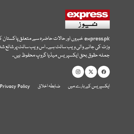
express.pk
خبروں اور حالات حاضرہ سے متعلق پاکستان 
وزٹ کی جانے والی ویب سائٹ ہے۔ اس ویب سائٹ پر شائع شدہ
جملہ حقوق بحق ایکسپریس میڈیا گروپ محفوظ ہیں۔
ایکسپریس کے بارے میں
ضابطہ اخلاق
Privacy Policy