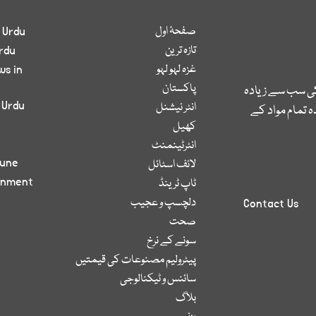
صفحۂ اول
 Urdu
تازہ ترین
rdu
غزہ لہو لہو
ws in
پاکستان
کی سب سے زیادہ
 Urdu
انٹر نیشنل
 تمام مواد کے
کھیل
انٹرٹینمنٹ
bune
لائف اسٹائل
inment
ٹاپ ٹرینڈ
دلچسپ و عجیب
Contact Us
صحت
سونے کے نرخ
پیٹرولیم مصنوعات کی قیمتیں
سائنس و ٹیکنالوجی
بلاگ