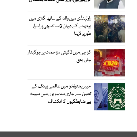
کر رہے ہیں، وزیراعلیٰ گلگت بلتستان
راولپنڈی میں والد کے ساتھ گاڑی میں
بیٹھنے کے دوران 6 سالہ بچی پراسرار
طور پر لاپتا
کراچی میں ڈکیتی مزاحمت پر چوکیدار
جاں بحق
خیبرپختونخوا میں عالمی بینک کے
تعاون سے جاری منصوبوں میں مبینہ
بے ضابطگیوں کا انکشاف