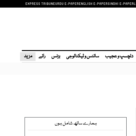
EXPRESS TRIBUNE
URDU E-PAPER
ENGLISH E-PAPER
SINDHI E-PAPER
L
دلچسپ و عجیب
سائنس و ٹیکنالوجی
بزنس
رائے
مزید
ہمارے ساتھ شامل ہوں