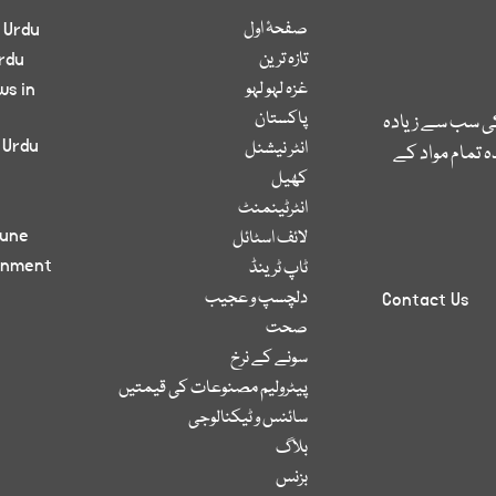
صفحۂ اول
 Urdu
تازہ ترین
rdu
غزہ لہو لہو
ws in
پاکستان
کی سب سے زیادہ
 Urdu
انٹر نیشنل
 تمام مواد کے
کھیل
انٹرٹینمنٹ
bune
لائف اسٹائل
inment
ٹاپ ٹرینڈ
دلچسپ و عجیب
Contact Us
صحت
سونے کے نرخ
پیٹرولیم مصنوعات کی قیمتیں
سائنس و ٹیکنالوجی
بلاگ
بزنس