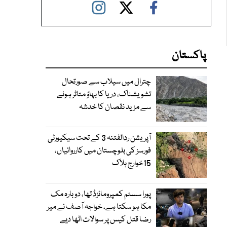
پاکستان
چترال میں سیلاب سے صورتحال
تشویشناک، دریا کا بہاؤ متاثر ہونے
سے مزید نقصان کا خدشہ
آپریشن ردالفتنہ 3 کے تحت سیکیورٹی
فورسز کی بلوچستان میں کارروائیاں،
15خوارج ہلاک
پورا سسٹم کمپرومائزڈ تھا، دوبارہ مک
مکا ہو سکتا ہے، خواجہ آصف نے میر
رضا قتل کیس پر سوالات اٹھا دیے