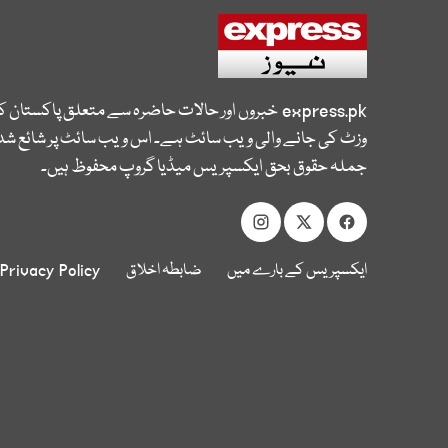
express.pk
خبروں اور حالات حاضرہ سے متعلق پاکستان 
وزٹ کی جانے والی ویب سائٹ ہے۔ اس ویب سائٹ پر شائع شدہ
جملہ حقوق بحق ایکسپریس میڈیا گروپ محفوظ ہیں۔
ایکسپریس کے بارے میں
ضابطہ اخلاق
Privacy Policy