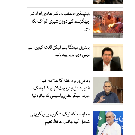
راولپنڈی؛ منشیات کے عادی افراد نے
جھگڑے کے دوران شہری کو آگ لگا
دی
پیٹرول مہنگا ہے لیکن قلت کہیں آنے
نہیں دی، وزیر پیٹرولیم
وفاقی وزیر داخلہ کا علامہ اقبال
انٹرنیشنل ایئرپورٹ لاہور کا اچانک
دورہ، امیگریشن پراسیس کا جائزہ لیا
معاہدہ مکہ نیک شگون، ایران کو بھی
شامل کیا جائے، حافظ نعیم