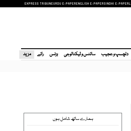
EXPRESS TRIBUNE
URDU E-PAPER
ENGLISH E-PAPER
SINDHI E-PAPER
L
دلچسپ و عجیب
سائنس و ٹیکنالوجی
بزنس
رائے
مزید
ہمارے ساتھ شامل ہوں