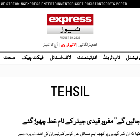
IVE STREAMING
EXPRESS ENTERTAINMENT
CRICKET PAKISTAN
TODAY'S PAPER
AUGUST 09, 2026
اشتہار لگائیں |
| آج کا اخبار
ر نیشنل
ٹاپ ٹرینڈ
انٹرٹینمنٹ
لائف اسٹائل
فیکٹ چیک
صحت
TEHSIL
لکھا کہ ان کے گھروں پر کچھ اہم مسائل حل کرنے کےلیے ان کی اشد ضرورت ہے