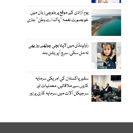
یومِ آزادی کے موقع پر بلوچی زبان میں
خوبصورت نغمہ ’’پاک اے وطن‘‘ جاری
راولپنڈی میں لاپتا بچی چوتھے روز بھی
نہ مل سکی، سرچ آپریشن بند
سفیر پاکستان کی امریکی سرمایہ
کاروں سے ملاقاتیں، معدنیات اور
سرجیکل آلات میں سرمایہ کاری پر زور