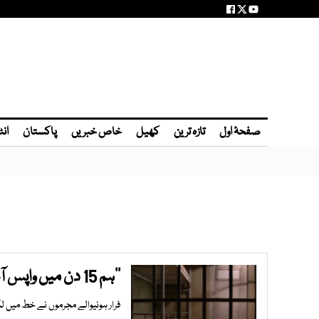
صفحۂ اول
تازہ ترین
کھیل
خاص خبریں
پاکستان
انٹ
’’ہم 15 دن میں واپس آجائیں گے‘‘ مفرور قیدی جیلر کے نام خط چھوڑ گئے
فرار ہونیوالے مجرموں نے خط میں 