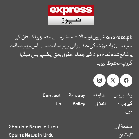
express.pk
خبروں اور حالات حاضرہ سے متعلق پاکستان کی
سب سے زیادہ وزٹ کی جانے والی ویب سائٹ ہے۔ اس ویب سائٹ
پر شائع شدہ تمام مواد کے جملہ حقوق بحق ایکسپریس میڈیا
گروپ محفوظ ہیں۔
ایکسپریس
ضابطہ
Privacy
Contact
کے بارے
اخلاق
Policy
Us
میں
صفحۂ اول
Showbiz News in Urdu
تازہ ترین
Sports News in Urdu