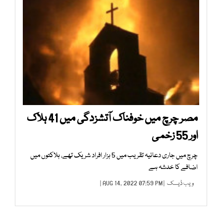
مصر چرچ میں خوفناک آتشزدگی میں 41 ہلاک
اور 55 زخمی
چرچ میں جاری دعائیہ تقریب میں 5 ہزار افراد شریک تھے، ہلاکتوں میں
اضافے کا خدشہ ہے
ویب ڈیسک
| AUG 14, 2022 07:59 PM |