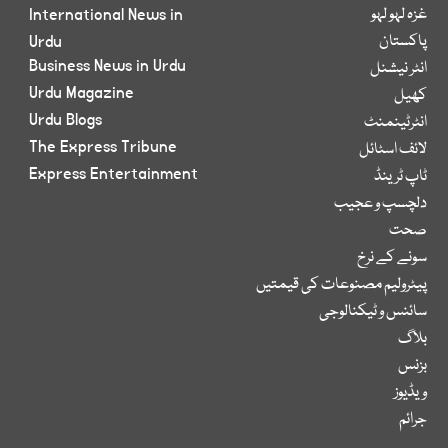
غزہ لہو لہو
International News in
پاکستان
Urdu
Business News in Urdu
انٹر نیشنل
Urdu Magazine
کھیل
Urdu Blogs
انٹرٹینمنٹ
The Express Tribune
لائف اسٹائل
Express Entertainment
ٹاپ ٹرینڈ
دلچسپ و عجیب
صحت
سونے کے نرخ
پیٹرولیم مصنوعات کی قیمتیں
سائنس و ٹیکنالوجی
بلاگ
بزنس
ویڈیوز
جرائم