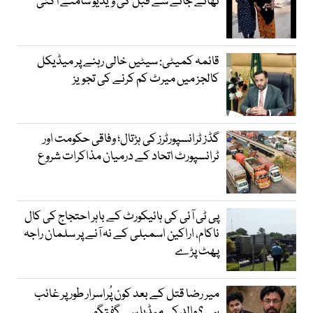
تھانے جانے سے قبل کی ویڈیو سامنے آگئی
قائمہ کمیٹی: سیٹیں خالی رہنے پر میڈیکل
کالجز میں میرٹ کم کرنے کی تجویز
گڈز ٹرانسپورٹرز کی ہڑتال؛ وفاقی حکومت اور
ٹرانسپورٹ اتحاد کے درمیان مذاکرات شروع
پی ٹی آئی کی ہائیکورٹ کے باہر احتجاج کی کال
ناکام، اراکین اسمبلی کے نہ آنے پر سلمان راجہ
پھٹ پڑے
میر رضا قتل کے بعد کون پُراسرار طور پر غائب
ہے؟ والد کی میڈیا سے گفتگو