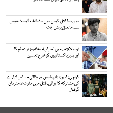
میر رضا قتل کیس میں مشکوک گیسٹ ہاؤس
سے متعلق پیش رفت
ترسیلاتِ زر میں نمایاں اضافہ، وزیراعظم کا
اوورسیز پاکستانیوں کو خراجِ تحسین
کراچی: فیروز آباد پولیس اور وفاقی حساس ادارے
کی مشترکہ کارروائی، قتل میں ملوث 3 ملزمان
گرفتار