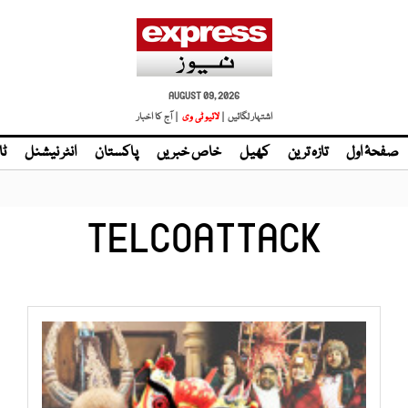
AUGUST 09, 2026
اشتہار لگائیں |
لائیو ٹی وی
| آج کا اخبار
صفحۂ اول
تازہ ترین
کھیل
خاص خبریں
پاکستان
انٹر نیشنل
ٹا
TELCOATTACK