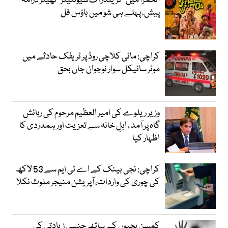
الحمرا میں ’’فرینڈز آف سیونٹینز‘‘ تھیٹر ڈرامہ
پیش، پہلے ہی شو میں ہاؤس فل
کراچی: مائی کلاچی روڈ پر ٹریفک حادثے میں
موٹر سائیکل سوار نوجوان جاں بحق
وزیر ریلوے کی امیر العظیم مرحوم کی رہائش
گاہ پر آمد ، اہلِ خانہ سے تعزیت اور ہمدردی کا
اظہار کیا
کراچی: نجی بینک کے اے ٹی ایم سے 53 لاکھ
کی چوری کی واردات، آپریشن منیجر ملوث نکلا
کمسن بچیوں کے ساتھ جنسی زیادتی کی