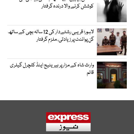
کوشش کرنے والا درندہ گرفتار
لاہور؛ قریبی رشتےدار کی 12 سالہ بچی کے ساتھ
گن پوائنٹ پر زیادتی، ملزم گرفتار
وارث شاہ کے مزار پر ہیریٹیج اینڈ کلچرل گیلری
قائم