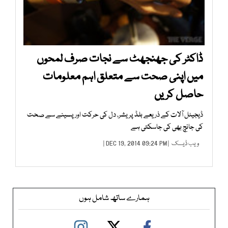
ڈاکٹر کی جھنجھٹ سے نجات صرف لمحوں
میں اپنی صحت سے متعلق اہم معلومات
حاصل کریں
ڈیجیٹل آلات کے ذریعے بلڈ پریشر، دل کی حرکت اور پسینے سے صحت
کی جانچ بھی کی جاسکتی ہے
ویب ڈیسک
| DEC 19, 2014 09:24 PM |
ہمارے ساتھ شامل ہوں