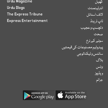
Urdu Magazine
کھیل
Urdu Blogs
انٹرٹینمنٹ
The Express Tribune
لائف اسٹائل
Express Entertainment
ٹاپ ٹرینڈ
دلچسپ و عجیب
صحت
سونے کے نرخ
پیٹرولیم مصنوعات کی قیمتیں
سائنس و ٹیکنالوجی
بلاگ
بزنس
ویڈیوز
جرائم