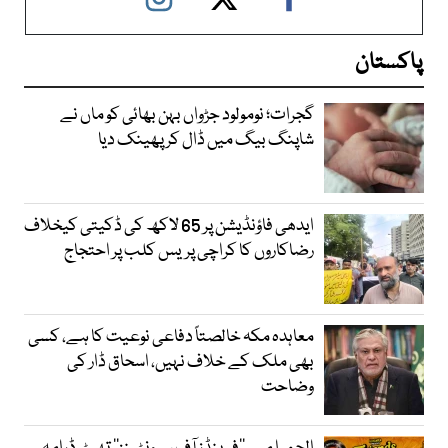
پاکستان
گجرات؛ نومولود جڑواں بہن بھائی کو ماں نے
شاپنگ بیگ میں ڈال کر پھینک دیا
ایدھی فاؤنڈیشن پر 65 لاکھ کی ڈکیتی کیخلاف
رضاکاروں کا کراچی پریس کلب پر احتجاج
معاہدہ مکہ خالصتاً دفاعی نوعیت کا ہے، کسی
بھی ملک کے خلاف نہیں، اسحاق ڈار کی
وضاحت