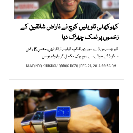
کھوکھلی تاویلیں کوچ نے ناراض شائقین کے
زخموں پر نمک چھڑک دیا
کیویزسے ون ڈے سیریزورلڈکپ کیلیے ٹرائلز تھی، حتمی15 رکنی
اسکواڈکے حوالے سے ہوم ورک مکمل کرلیا، وقار یونس
NUMAINDA KHUSUSI
/
ABBAS RAZA
| DEC 21, 2014 09:56 AM |