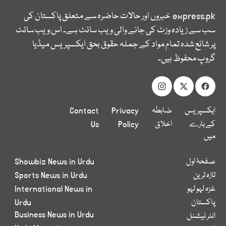
express.pk
خبروں اور حالات حاضرہ سے متعلق پاکستان کی
سب سے زیادہ وزٹ کی جانے والی ویب سائٹ ہے۔ اس ویب سائٹ
پر شائع شدہ تمام مواد کے جملہ حقوق بحق ایکسپریس میڈیا
گروپ محفوظ ہیں۔
ایکسپریس
ضابطہ
Privacy
Contact
کے بارے
اخلاق
Policy
Us
میں
صفحۂ اول
Showbiz News in Urdu
تازہ ترین
Sports News in Urdu
غزہ لہو لہو
International News in
پاکستان
Urdu
Business News in Urdu
انٹر نیشنل