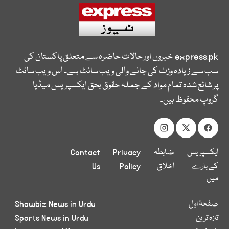
express.pk
خبروں اور حالات حاضرہ سے متعلق پاکستان کی
سب سے زیادہ وزٹ کی جانے والی ویب سائٹ ہے۔ اس ویب سائٹ
پر شائع شدہ تمام مواد کے جملہ حقوق بحق ایکسپریس میڈیا
گروپ محفوظ ہیں۔
ایکسپریس
ضابطہ
Privacy
Contact
کے بارے
اخلاق
Policy
Us
میں
صفحۂ اول
Showbiz News in Urdu
تازہ ترین
Sports News in Urdu