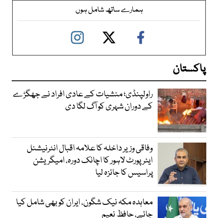
ہمارے ساتھ شامل ہوں
پاکستان
راولپنڈی؛ منشیات کے عادی افراد نے جھگڑے
کے دوران شہری کو آگ لگا دی
وفاقی وزیر داخلہ کا علامہ اقبال انٹرنیشنل
ایئرپورٹ لاہور کا اچانک دورہ، امیگریشن
پراسیس کا جائزہ لیا
معاہدہ مکہ نیک شگون، ایران کو بھی شامل کیا
جائے، حافظ نعیم