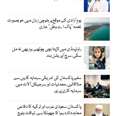
یومِ آزادی کے موقع پر بلوچی زبان میں خوبصورت
نغمہ ’’پاک اے وطن‘‘ جاری
راولپنڈی میں لاپتا بچی چوتھے روز بھی نہ مل
سکی، سرچ آپریشن بند
سفیر پاکستان کی امریکی سرمایہ کاروں سے
ملاقاتیں، معدنیات اور سرجیکل آلات میں
سرمایہ کاری پر زور
پاکستان، سعودی عرب اور ترکیہ کا دفاعی
معاہدہ تازہ ہوا کا جھونکا ہے، لیاقت بلوچ