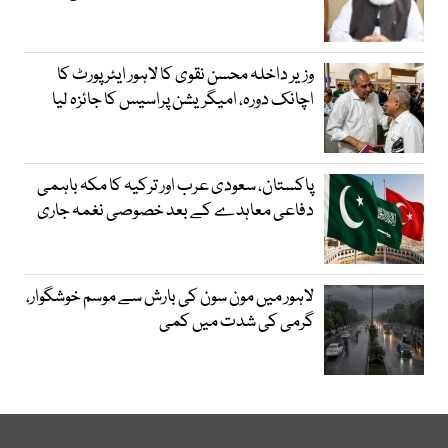
وزیر داخلہ محسن نقوی کا لاہور ایئر پورٹ کا
اچانک دورہ، امیگریشن پراسیس کا جائزہ لیا
پاکستان، سعودی عرب اور ترکیہ کا مکہ باہمی
دفاعی معاہدے کے بعد خصوصی نغمہ جاری
لاہور میں مون سون کی بارش سے موسم خوشگوار،
گرمی کی شدت میں کمی