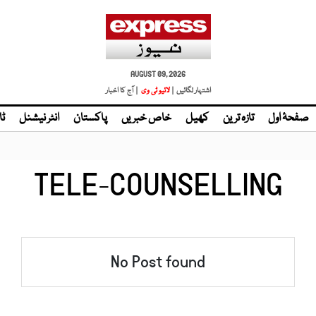
AUGUST 09, 2026
اشتہار لگائیں |
| آج کا اخبار
صفحۂ اول
تازہ ترین
کھیل
خاص خبریں
پاکستان
انٹر نیشنل
ٹا
TELE-COUNSELLING
No Post found