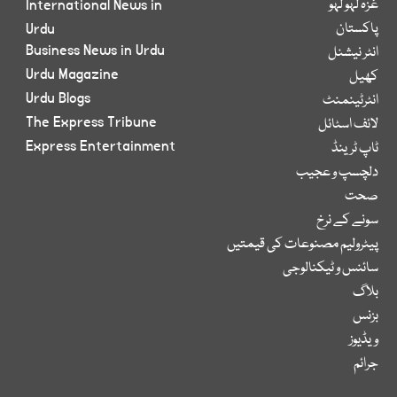
غزہ لہو لہو
International News in
پاکستان
Urdu
Business News in Urdu
انٹر نیشنل
Urdu Magazine
کھیل
Urdu Blogs
انٹرٹینمنٹ
The Express Tribune
لائف اسٹائل
Express Entertainment
ٹاپ ٹرینڈ
دلچسپ و عجیب
صحت
سونے کے نرخ
پیٹرولیم مصنوعات کی قیمتیں
سائنس و ٹیکنالوجی
بلاگ
بزنس
ویڈیوز
جرائم