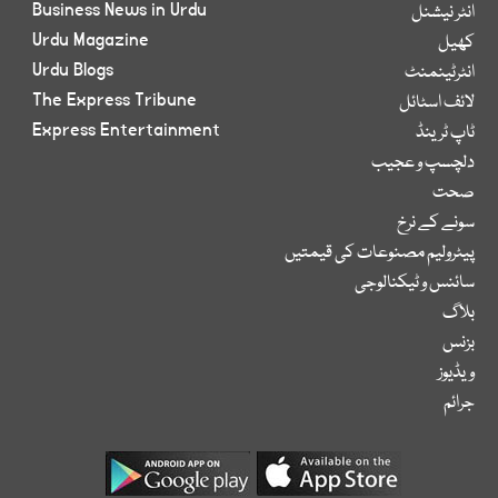
Business News in Urdu
انٹر نیشنل
Urdu Magazine
کھیل
Urdu Blogs
انٹرٹینمنٹ
The Express Tribune
لائف اسٹائل
Express Entertainment
ٹاپ ٹرینڈ
دلچسپ و عجیب
صحت
سونے کے نرخ
پیٹرولیم مصنوعات کی قیمتیں
سائنس و ٹیکنالوجی
بلاگ
بزنس
ویڈیوز
جرائم