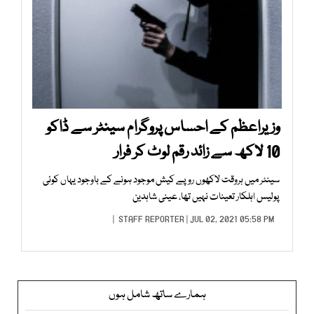
وزیراعظم کے احساس پروگرام سینٹر سے ڈاکو
10 لاکھ سے زائد رقم لوٹ کر فرار
سینٹر میں ہروقت لاکھوں روپے کیش موجود ہونے کے باوجود یہاں کوئی
پولیس اہلکار تعینات نہیں تھا، عینی شاہدین
STAFF REPORTER
| JUL 02, 2021 05:58 PM |
ہمارے ساتھ شامل ہوں