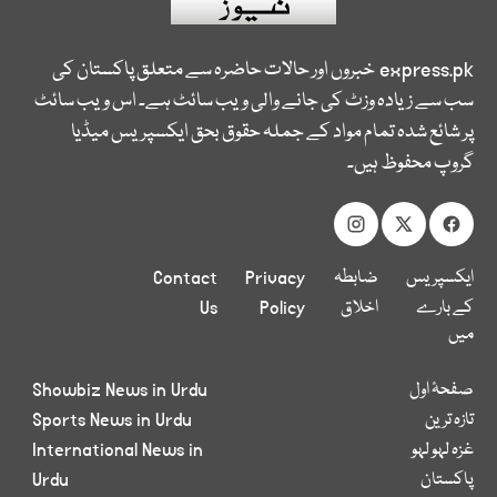
express.pk
خبروں اور حالات حاضرہ سے متعلق پاکستان کی
سب سے زیادہ وزٹ کی جانے والی ویب سائٹ ہے۔ اس ویب سائٹ
پر شائع شدہ تمام مواد کے جملہ حقوق بحق ایکسپریس میڈیا
گروپ محفوظ ہیں۔
ایکسپریس
ضابطہ
Privacy
Contact
کے بارے
اخلاق
Policy
Us
میں
صفحۂ اول
Showbiz News in Urdu
تازہ ترین
Sports News in Urdu
غزہ لہو لہو
International News in
پاکستان
Urdu