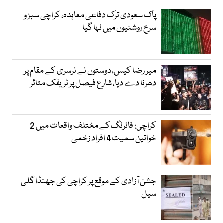
پاک سعودی ترک دفاعی معاہدہ، کراچی سبز و
سرخ روشنیوں میں نہا گیا
میر رضا کیس، دوستوں نے نرسری کے مقام پر
دھرنا دے دیا، شارع فیصل پر ٹریفک متاثر
کراچی: فائرنگ کے مختلف واقعات میں 2
خواتین سمیت 4 افراد زخمی
جشن آزادی کے موقع پر کراچی کی جھنڈا گلی
سیل