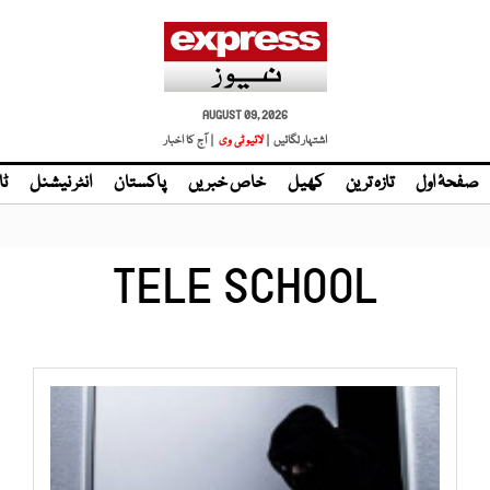
AUGUST 09, 2026
اشتہار لگائیں |
لائیو ٹی وی
| آج کا اخبار
صفحۂ اول
تازہ ترین
کھیل
خاص خبریں
پاکستان
انٹر نیشنل
ٹا
TELE SCHOOL