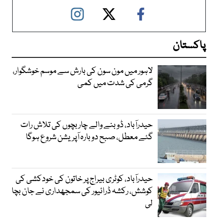
پاکستان
لاہور میں مون سون کی بارش سے موسم خوشگوار،
گرمی کی شدت میں کمی
حیدرآباد، ڈوبنے والے چار بچوں کی تلاش رات
گئے معطل، صبح دوبارہ آپریشن شروع ہوگا
حیدرآباد، کوٹری بیراج پر خاتون کی خودکشی کی
کوشش، رکشہ ڈرائیور کی سمجھداری نے جان بچا
لی