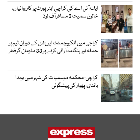
ایف آئی اے کی کراچی ایئرپورٹ پر کارروائیاں،
خاتون سمیت 3 مسافر آف لوڈ
کراچی میں انکروچمنٹ آپریشن کے دوران ٹیم پر
حملہ اور ہنگامہ آرائی کرنے پر 33 ملزمان گرفتار
کراچی: محکمہ موسمیات کی شہر میں بوندا
باندی، پھوار کی پیشگوئی