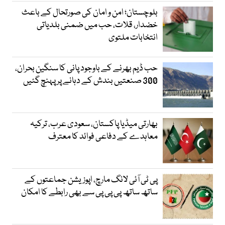
بلوچستان؛ امن و امان کی صورتحال کے باعث
خضدار، قلات، حب میں ضمنی بلدیاتی
انتخابات ملتوی
حب ڈیم بھرنے کے باوجود پانی کا سنگین بحران،
300 صنعتیں بندش کے دہانے پر پہنچ گئیں
بھارتی میڈیا پاکستان، سعودی عرب، ترکیہ
معاہدے کے دفاعی فوائد کا معترف
پی ٹی آئی لانگ مارچ، اپوزیشن جماعتوں کے
ساتھ ساتھ پی پی پی سے بھی رابطے کا امکان