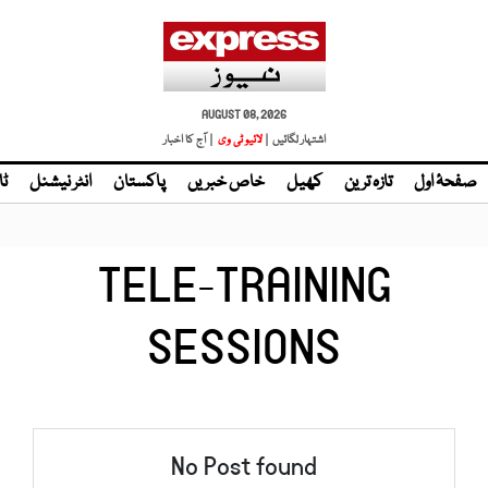
AUGUST 08, 2026
اشتہار لگائیں |
لائیو ٹی وی
| آج کا اخبار
صفحۂ اول
تازہ ترین
کھیل
خاص خبریں
پاکستان
انٹر نیشنل
ٹا
TELE-TRAINING
SESSIONS
No Post found