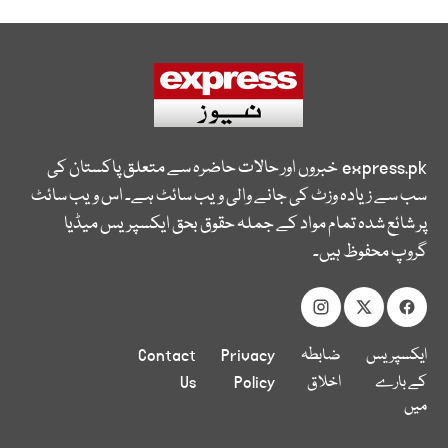
express.pk
خبروں اور حالات حاضرہ سے متعلق پاکستان کی
سب سے زیادہ وزٹ کی جانے والی ویب سائٹ ہے۔ اس ویب سائٹ
پر شائع شدہ تمام مواد کے جملہ حقوق بحق ایکسپریس میڈیا
گروپ محفوظ ہیں۔
ایکسپریس
ضابطہ
Privacy
Contact
کے بارے
اخلاق
Policy
Us
میں