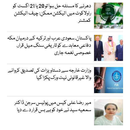
دھرنے کا مسئلہ حل ہوا تو 20 یا 21 اگست کو
راولاکوٹ میں الیکشن ممکن: چیف الیکشن
کمشنر
پاکستان، سعودی عرب اور ترکیہ کے درمیان مکہ
دفاعی معاہدے کو تاریخی سنگ میل قرار،
خصوصی نغمہ جاری
وزارت خارجہ سے دستاویزات کی تصدیق کروانے
والا غیرقانونی نیٹ ورک پکڑا گیا
میر رضا علی کیس میں پولیس سرجن ڈاکٹر
سمعیہ سید نے خود کو بے بس قرار دے دیا