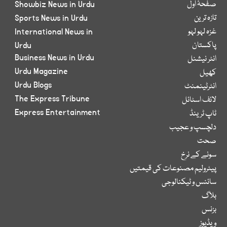
صفحۂ اول
Showbiz News in Urdu
تازہ ترین
Sports News in Urdu
غزہ لہو لہو
International News in
پاکستان
Urdu
Business News in Urdu
انٹر نیشنل
Urdu Magazine
کھیل
Urdu Blogs
انٹرٹینمنٹ
The Express Tribune
لائف اسٹائل
Express Entertainment
ٹاپ ٹرینڈ
دلچسپ و عجیب
صحت
سونے کے نرخ
پیٹرولیم مصنوعات کی قیمتیں
سائنس و ٹیکنالوجی
بلاگ
بزنس
ویڈیوز