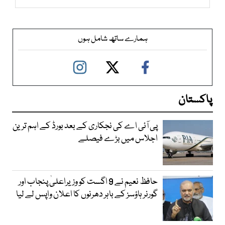
ہمارے ساتھ شامل ہوں
پاکستان
پی آئی اے کی نجکاری کے بعد بورڈ کے اہم ترین
اجلاس میں بڑے فیصلے
حافظ نعیم نے 9 اگست کو وزیراعلیٰ پنجاب اور
گورنر ہاؤسز کے باہر دھرنوں کا اعلان واپس لے لیا