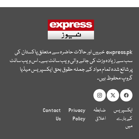
express.pk
خبروں اور حالات حاضرہ سے متعلق پاکستان کی
سب سے زیادہ وزٹ کی جانے والی ویب سائٹ ہے۔ اس ویب سائٹ
پر شائع شدہ تمام مواد کے جملہ حقوق بحق ایکسپریس میڈیا
گروپ محفوظ ہیں۔
ایکسپریس
ضابطہ
Privacy
Contact
کے بارے
اخلاق
Policy
Us
میں