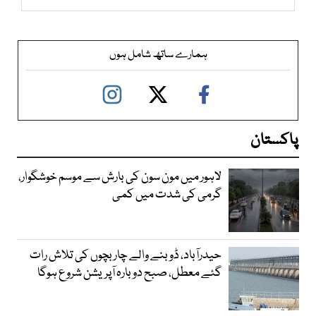
ہمارے ساتھ شامل ہوں
پاکستان
لاہور میں مون سون کی بارش سے موسم خوشگوار،
گرمی کی شدت میں کمی
حیدرآباد، ڈوبنے والے چار بچوں کی تلاش رات
گئے معطل، صبح دوبارہ آپریشن شروع ہوگا