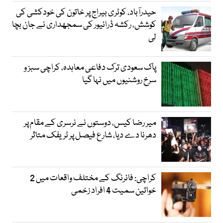
حیدرآباد، کوٹری بیراج پر خاتون کی خودکشی کی
کوشش، رکشہ ڈرائیور کی سمجھداری نے جان بچا
لی
پاک سعودی ترک دفاعی معاہدہ، کراچی سبز و
سرخ روشنیوں میں نہا گیا
میر رضا کیس، دوستوں نے نرسری کے مقام پر
دھرنا دے دیا، شارع فیصل پر ٹریفک متاثر
کراچی: فائرنگ کے مختلف واقعات میں 2
خواتین سمیت 4 افراد زخمی