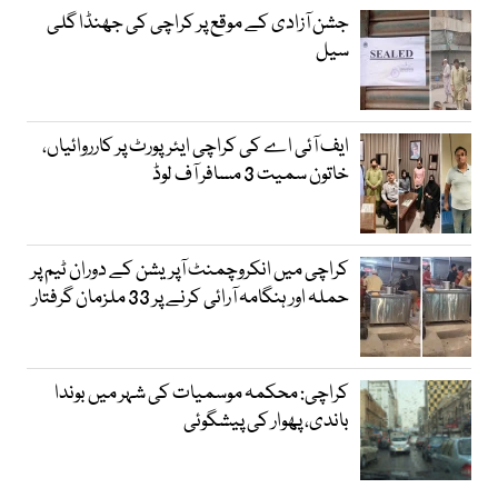
جشن آزادی کے موقع پر کراچی کی جھنڈا گلی
سیل
ایف آئی اے کی کراچی ایئرپورٹ پر کارروائیاں،
خاتون سمیت 3 مسافر آف لوڈ
کراچی میں انکروچمنٹ آپریشن کے دوران ٹیم پر
حملہ اور ہنگامہ آرائی کرنے پر 33 ملزمان گرفتار
کراچی: محکمہ موسمیات کی شہر میں بوندا
باندی، پھوار کی پیشگوئی