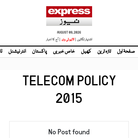
AUGUST 09, 2026
اشتہار لگائیں |
لائیو ٹی وی
| آج کا اخبار
صفحۂ اول
تازہ ترین
کھیل
خاص خبریں
پاکستان
انٹر نیشنل
ٹا
TELECOM POLICY
2015
No Post found