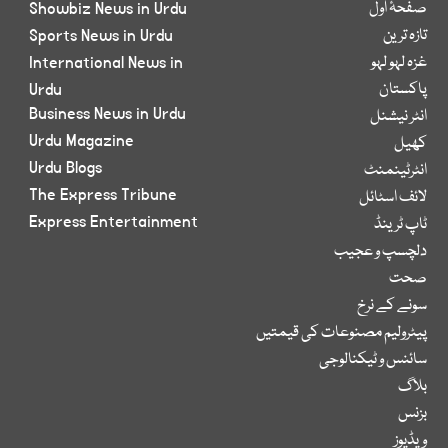
صفحۂ اول
Showbiz News in Urdu
تازہ ترین
Sports News in Urdu
غزہ لہو لہو
International News in
پاکستان
Urdu
Business News in Urdu
انٹر نیشنل
Urdu Magazine
کھیل
Urdu Blogs
انٹرٹینمنٹ
The Express Tribune
لائف اسٹائل
Express Entertainment
ٹاپ ٹرینڈ
دلچسپ و عجیب
صحت
سونے کے نرخ
پیٹرولیم مصنوعات کی قیمتیں
سائنس و ٹیکنالوجی
بلاگ
بزنس
ویڈیوز