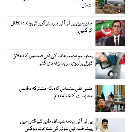
اعلان
چئیرمین پی ٹی آئی بیرسٹر گوہر کی والدہ انتقال
کر گئیں
پیٹرولیم مصنوعات کی نئی قیمتوں کا اعلان،
ڈیزل پر لیوی مزید بڑھا دی گئی
مفتی تقی عثمانی کا مکہ مشترکہ دفاعی
معاہدے کا خیرمقدم
پی ٹی آئی رہنما عبداللہ طایر کے قتل میں
پیشرفت، تین شوٹرز کی شناخت ہوگئی