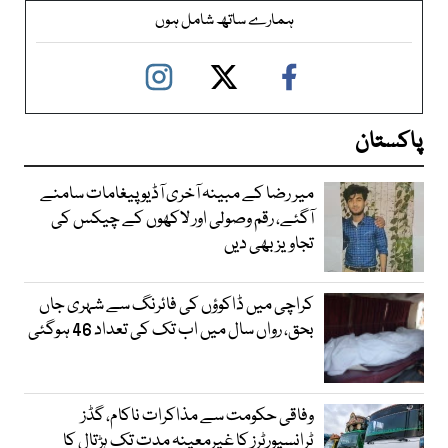
ہمارے ساتھ شامل ہوں
پاکستان
میر رضا کے مبینہ آخری آڈیو پیغامات سامنے
آگئے، رقم وصولی اور لاکھوں کے چیکس کی
تجاویز بھی دیں
کراچی میں ڈاکوؤں کی فائرنگ سے شہری جاں
بحق، رواں سال میں اب تک کی تعداد 46 ہوگئی
وفاقی حکومت سے مذاکرات ناکام، گڈز
ٹرانسپورٹرز کا غیرمعینہ مدت تک ہڑتال کا