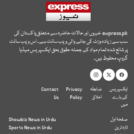
express.pk
خبروں اور حالات حاضرہ سے متعلق پاکستان کی
سب سے زیادہ وزٹ کی جانے والی ویب سائٹ ہے۔ اس ویب سائٹ
پر شائع شدہ تمام مواد کے جملہ حقوق بحق ایکسپریس میڈیا
گروپ محفوظ ہیں۔
ایکسپریس
ضابطہ
Privacy
Contact
کے بارے
اخلاق
Policy
Us
میں
صفحۂ اول
Showbiz News in Urdu
تازہ ترین
Sports News in Urdu