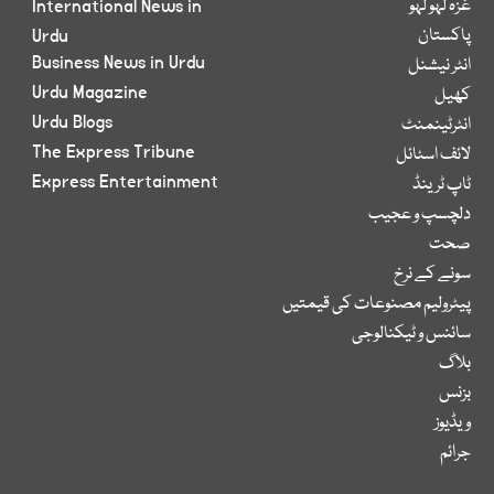
غزہ لہو لہو
International News in
پاکستان
Urdu
Business News in Urdu
انٹر نیشنل
Urdu Magazine
کھیل
Urdu Blogs
انٹرٹینمنٹ
The Express Tribune
لائف اسٹائل
Express Entertainment
ٹاپ ٹرینڈ
دلچسپ و عجیب
صحت
سونے کے نرخ
پیٹرولیم مصنوعات کی قیمتیں
سائنس و ٹیکنالوجی
بلاگ
بزنس
ویڈیوز
جرائم