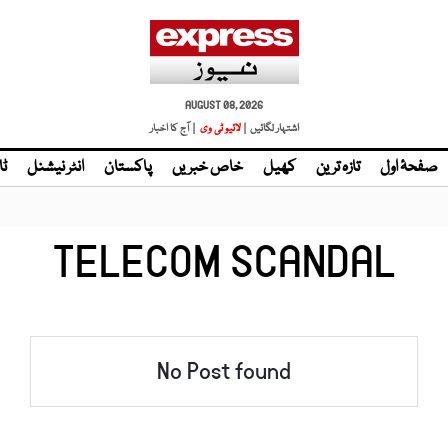
AUGUST 08, 2026
اشتہار لگائیں |
| آج کا اخبار
صفحۂ اول
تازہ ترین
کھیل
خاص خبریں
پاکستان
انٹر نیشنل
ٹا
TELECOM SCANDAL
No Post found