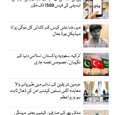
تبدیلی کی فیس 1500 تک مقرر
میر رضا علی کیس، قبر کشائی کل ہوگی، پرانا
میڈیکل بورڈ بحال
‘ترکیہ، سعودیہ، پاکستان، اسلامی دنیا کے
نگہبان’، خصوصی نغمہ جاری
حرمین شریفین کے سائے میں طے پانے والا
معاہدہ اگلی نسلوں کیلئے امن کی ڈھال ثابت
ہو، وزیراعظم
ملک بھر کے صارفین کیلیے بجلی مہنگی