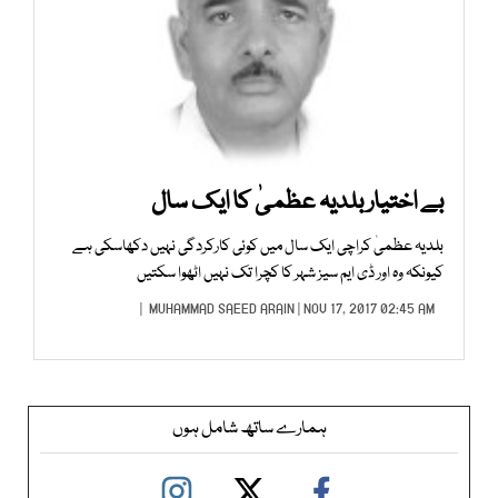
بے اختیار بلدیہ عظمیٰ کا ایک سال
بلدیہ عظمیٰ کراچی ایک سال میں کوئی کارکردگی نہیں دکھاسکی ہے
کیونکہ وہ اور ڈی ایم سیز شہر کا کچرا تک نہیں اٹھوا سکتیں
MUHAMMAD SAEED ARAIN
| NOV 17, 2017 02:45 AM |
ہمارے ساتھ شامل ہوں