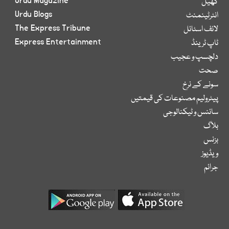
Urdu Magazine
کھیل
Urdu Blogs
انٹرٹینمنٹ
The Express Tribune
لائف اسٹائل
Express Entertainment
ٹاپ ٹرینڈ
دلچسپ و عجیب
صحت
سونے کے نرخ
پیٹرولیم مصنوعات کی قیمتیں
سائنس و ٹیکنالوجی
بلاگ
بزنس
ویڈیوز
جرائم