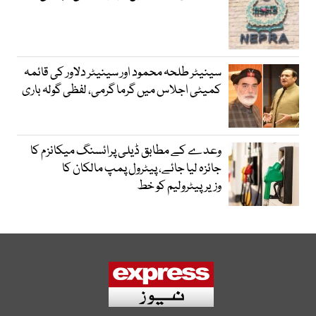
سینیٹر طلحہ محمود اور سینیٹر دلاور کی قائمہ
کمیٹی اجلاس میں گرما گرمی، لفظی گولہ باری
وعدے کے مطابق ڈیلی پرائسنگ میکانزم کا
جائزہ لیا جائے، پیٹرول پمپ مالکان کا
وزیرپیٹرولیم کو خط