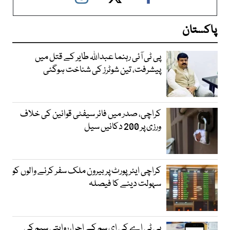
پاکستان
پی ٹی آئی رہنما عبداللہ طایر کے قتل میں
پیشرفت، تین شوٹرز کی شناخت ہوگئی
کراچی، صدر میں فائر سیفٹی قوانین کی خلاف
ورزی پر 200 دکانیں سیل
کراچی ایئرپورٹ پر بیرون ملک سفر کرنے والوں کو
سہولت دینے کا فیصلہ
پی ٹی اے کی ای سم کے اجرا، روایتی سیم کی