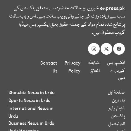
express.pk
خبروں اور حالات حاضرہ سے متعلق پاکستان کی
سب سے زیادہ وزٹ کی جانے والی ویب سائٹ ہے۔ اس ویب سائٹ
پر شائع شدہ تمام مواد کے جملہ حقوق بحق ایکسپریس میڈیا
گروپ محفوظ ہیں۔
ایکسپریس
ضابطہ
Privacy
Contact
کے بارے
اخلاق
Policy
Us
میں
صفحۂ اول
Showbiz News in Urdu
تازہ ترین
Sports News in Urdu
غزہ لہو لہو
International News in
پاکستان
Urdu
Business News in Urdu
انٹر نیشنل