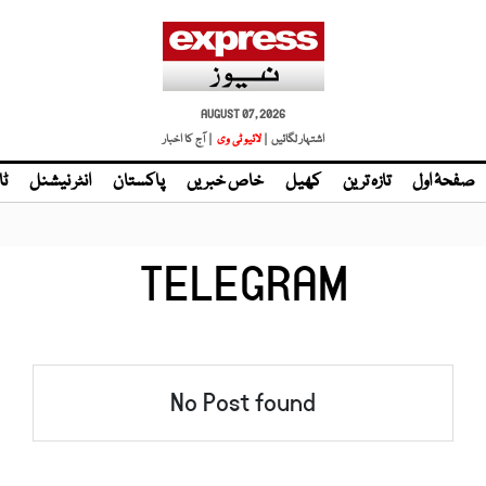
AUGUST 07, 2026
اشتہار لگائیں |
| آج کا اخبار
صفحۂ اول
تازہ ترین
کھیل
خاص خبریں
پاکستان
انٹر نیشنل
ٹا
TELEGRAM
No Post found