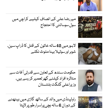
میر رضا علی کے انصاف کیلیے کراچی میں
سول سوسائٹی کا احتجاج
لاہور میں 40 سالہ خاتون کے قتل کا ڈراپ سین،
شوہر اور سوتیلا بیٹا ملوث نکلے
حکومت سندھ کے تعاون سے قدرتی آفات سے
متاثرہ افراد کیلئے گھر تعمیر کر رہے ہیں،
وزیراعلیٰ گلگت بلتستان
راولپنڈی میں والد کے ساتھ گاڑی میں بیٹھنے
کے دوران 6 سالہ بچی پراسرار طور پر لاپتا