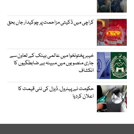
کراچی میں ڈکیتی مزاحمت پر چوکیدار جاں بحق
خیبرپختونخوا میں عالمی بینک کے تعاون سے
جاری منصوبوں میں مبینہ بے ضابطگیوں کا
انکشاف
حکومت نے پیٹرول، ڈیزل کی نئی قیمت کا
اعلان کردیا