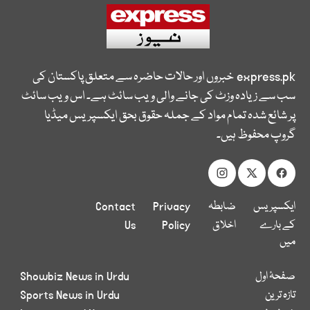
express.pk
خبروں اور حالات حاضرہ سے متعلق پاکستان کی
سب سے زیادہ وزٹ کی جانے والی ویب سائٹ ہے۔ اس ویب سائٹ
پر شائع شدہ تمام مواد کے جملہ حقوق بحق ایکسپریس میڈیا
گروپ محفوظ ہیں۔
ایکسپریس
ضابطہ
Privacy
Contact
کے بارے
اخلاق
Policy
Us
میں
صفحۂ اول
Showbiz News in Urdu
تازہ ترین
Sports News in Urdu