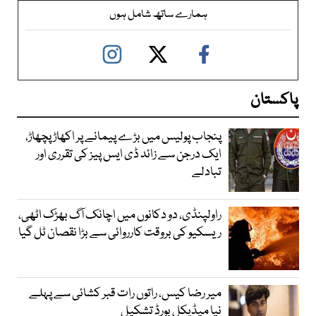
ہمارے ساتھ شامل ہوں
پاکستان
پنجاب پولیس میں بڑے پیمانے پر اکھاڑ پچھاڑ،
ایک درجن سے زائد ڈی ایس پیز کی تقرری اور
تبادلے
راولپنڈی، دو دکانوں میں اچانک آگ بھڑک اٹھی،
ریسکیو کی بروقت کارروائی سے بڑا نقصان ٹل گیا
میر رضا کیس، راتوں رات قبر کشائی سے پہلے
نیا میڈیکل بورڈ تشکیل