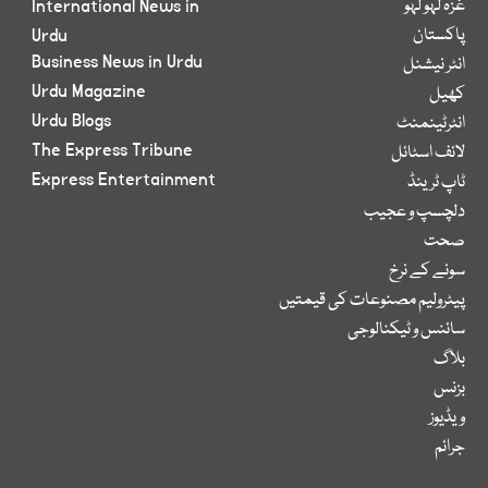
غزہ لہو لہو
International News in
پاکستان
Urdu
Business News in Urdu
انٹر نیشنل
Urdu Magazine
کھیل
Urdu Blogs
انٹرٹینمنٹ
The Express Tribune
لائف اسٹائل
Express Entertainment
ٹاپ ٹرینڈ
دلچسپ و عجیب
صحت
سونے کے نرخ
پیٹرولیم مصنوعات کی قیمتیں
سائنس و ٹیکنالوجی
بلاگ
بزنس
ویڈیوز
جرائم