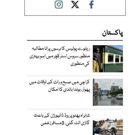
پاکستان
ریلوے پولیس کا برسوں پرانا مطالبہ
منظور، سروس اسٹرکچر میں اہم بہتری
کی منظوری
کراچی میں صبح و رات کے اوقات میں
پھوار، بوندا باندی کا امکان
شاہراہ بھٹو پر روڈ ڈائیورژن کے باعث
گاڑی الٹ گئی، 3مسافر زخمی