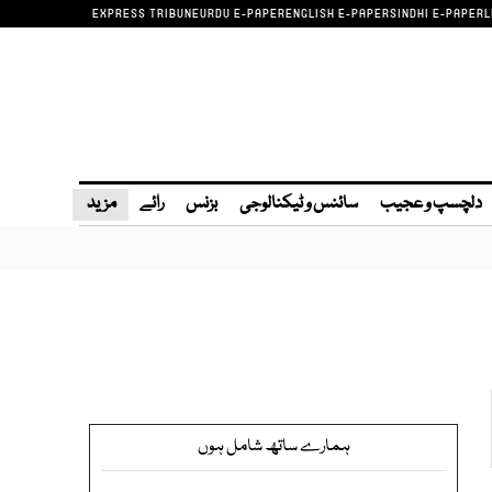
EXPRESS TRIBUNE
URDU E-PAPER
ENGLISH E-PAPER
SINDHI E-PAPER
L
دلچسپ و عجیب
سائنس و ٹیکنالوجی
بزنس
رائے
مزید
ہمارے ساتھ شامل ہوں