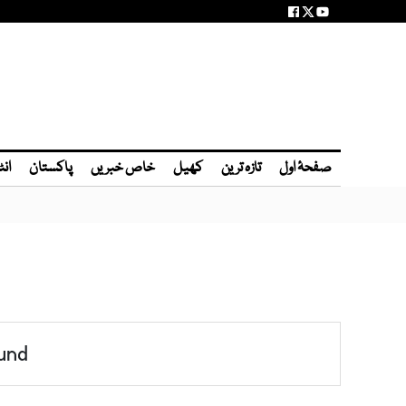
صفحۂ اول
تازہ ترین
کھیل
خاص خبریں
پاکستان
انٹ
und