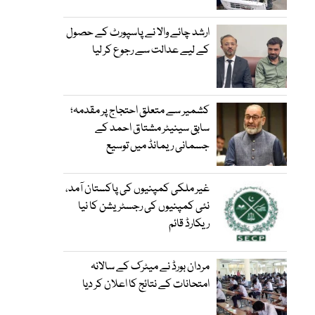
ارشد چائے والا نے پاسپورٹ کے حصول
کے لیے عدالت سے رجوع کر لیا
کشمیر سے متعلق احتجاج پر مقدمہ؛
سابق سینیٹر مشتاق احمد کے
جسمانی ریمانڈ میں توسیع
غیر ملکی کمپنیوں کی پاکستان آمد،
نئی کمپنیوں کی رجسٹریشن کا نیا
ریکارڈ قائم
مردان بورڈ نے میٹرک کے سالانہ
امتحانات کے نتائج کا اعلان کر دیا