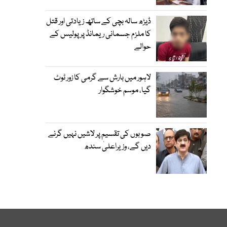
ڈیڑھ سالہ بچی کے ساتھ زیادتی اور قتل
کا ملزم جسمانی ریمانڈ پر پولیس کے
حوالے
لاہور میں بارش سے گرمی کا زور ٹوٹ
گیا، موسم خوشگوار
صوبوں کی تقسیم پر لاشیں نہیں گرنے
دیں گے، وزیراعلیٰ سندھ