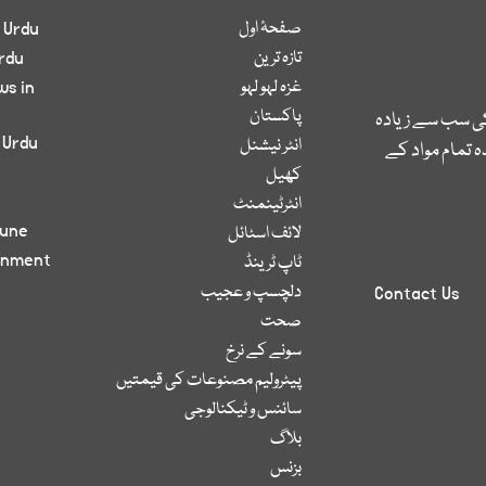
صفحۂ اول
 Urdu
تازہ ترین
rdu
غزہ لہو لہو
ws in
پاکستان
کی سب سے زیادہ
 Urdu
انٹر نیشنل
 تمام مواد کے
کھیل
انٹرٹینمنٹ
bune
لائف اسٹائل
inment
ٹاپ ٹرینڈ
دلچسپ و عجیب
Contact Us
صحت
سونے کے نرخ
پیٹرولیم مصنوعات کی قیمتیں
سائنس و ٹیکنالوجی
بلاگ
بزنس