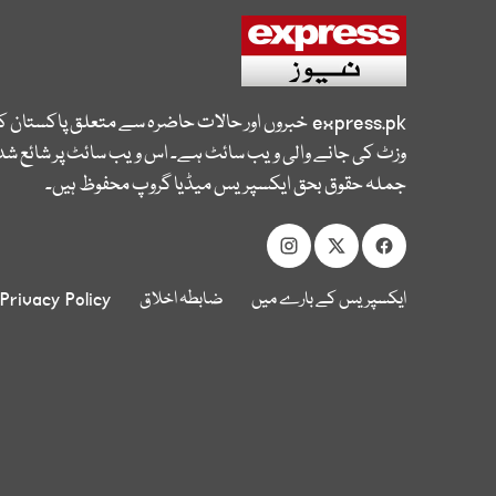
express.pk
خبروں اور حالات حاضرہ سے متعلق پاکستان 
وزٹ کی جانے والی ویب سائٹ ہے۔ اس ویب سائٹ پر شائع شدہ
جملہ حقوق بحق ایکسپریس میڈیا گروپ محفوظ ہیں۔
ایکسپریس کے بارے میں
ضابطہ اخلاق
Privacy Policy