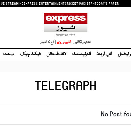
IVE STREAMING
EXPRESS ENTERTAINMENT
CRICKET PAKISTAN
TODAY'S PAPER
AUGUST 06, 2026
اشتہار لگائیں |
| آج کا اخبار
ر نیشنل
ٹاپ ٹرینڈ
انٹرٹینمنٹ
لائف اسٹائل
فیکٹ چیک
صحت
TELEGRAPH
No Post fo