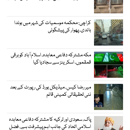
کراچی: محکمہ موسمیات کی شہر میں بوندا
باندی، پھوار کی پیشگوئی
مکہ مشترکہ دفاعی معاہدہ، اسلام آباد کو برقی
قمقموں، اسکرینز سے سجادیا گیا
میر رضا کیس، میڈیکل بورڈ کی رپورٹ کے بعد
نئی تحقیقاتی کمیٹی قائم
پاک، سعودی اور ترکیہ کا مشترکہ دفاعی معاہدہ
اسلامی اتحاد کی جانب اہم پیشرفت ہے، فضل