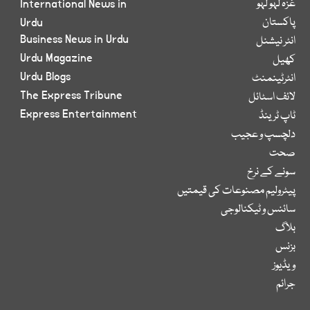
غزہ لہو لہو
International News in
پاکستان
Urdu
Business News in Urdu
انٹر نیشنل
Urdu Magazine
کھیل
Urdu Blogs
انٹرٹینمنٹ
The Express Tribune
لائف اسٹائل
Express Entertainment
ٹاپ ٹرینڈ
دلچسپ و عجیب
صحت
سونے کے نرخ
پیٹرولیم مصنوعات کی قیمتیں
سائنس و ٹیکنالوجی
بلاگ
بزنس
ویڈیوز
جرائم