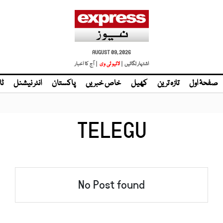
AUGUST 09, 2026
اشتہار لگائیں |
لائیو ٹی وی
| آج کا اخبار
صفحۂ اول
تازہ ترین
کھیل
خاص خبریں
پاکستان
انٹر نیشنل
ٹا
TELEGU
No Post found