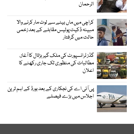
الرحمان
کراچی میں ماں بیٹے سے لوٹ مار کرنے والا
مبینہ ڈکیت پولیس مقابلے کے بعد زخمی
حالت میں گرفتار
گڈز ٹرانسپورٹ کی ملک گیر ہڑتال کا آغاز،
مطالبات کی منظوری تک جاری رکھنے کا
اعلان
پی آئی اے کی نجکاری کے بعد بورڈ کے اہم ترین
اجلاس میں بڑے فیصلے