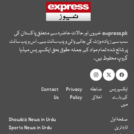
express.pk
خبروں اور حالات حاضرہ سے متعلق پاکستان کی
سب سے زیادہ وزٹ کی جانے والی ویب سائٹ ہے۔ اس ویب سائٹ
پر شائع شدہ تمام مواد کے جملہ حقوق بحق ایکسپریس میڈیا
گروپ محفوظ ہیں۔
ایکسپریس
ضابطہ
Privacy
Contact
کے بارے
اخلاق
Policy
Us
میں
صفحۂ اول
Showbiz News in Urdu
تازہ ترین
Sports News in Urdu