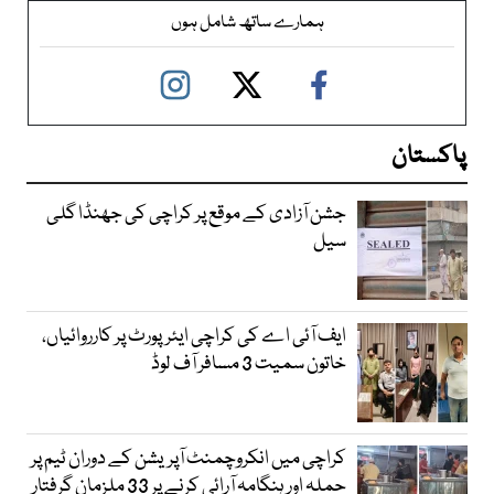
ہمارے ساتھ شامل ہوں
پاکستان
جشن آزادی کے موقع پر کراچی کی جھنڈا گلی
سیل
ایف آئی اے کی کراچی ایئرپورٹ پر کارروائیاں،
خاتون سمیت 3 مسافر آف لوڈ
کراچی میں انکروچمنٹ آپریشن کے دوران ٹیم پر
حملہ اور ہنگامہ آرائی کرنے پر 33 ملزمان گرفتار