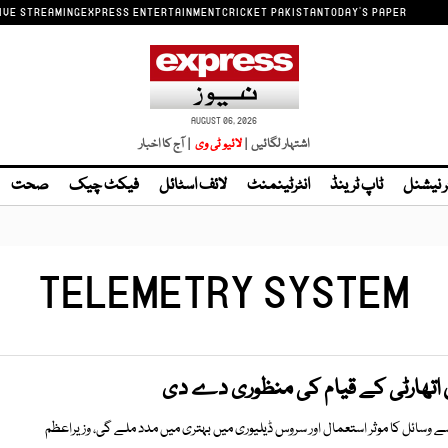
IVE STREAMING
EXPRESS ENTERTAINMENT
CRICKET PAKISTAN
TODAY'S PAPER
AUGUST 06, 2026
اشتہار لگائیں |
| آج کا اخبار
ر نیشنل
ٹاپ ٹرینڈ
انٹرٹینمنٹ
لائف اسٹائل
فیکٹ چیک
صحت
TELEMETRY SYSTEM
ن اتھارٹی کے قیام کی منظوری دے دی
ے وسائل کا موثر استعمال اور سروس ڈیلیوری میں بہتری میں مدد ملے گی، وزیراعظم