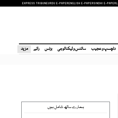
EXPRESS TRIBUNE
URDU E-PAPER
ENGLISH E-PAPER
SINDHI E-PAPER
L
دلچسپ و عجیب
سائنس و ٹیکنالوجی
بزنس
رائے
مزید
ہمارے ساتھ شامل ہوں