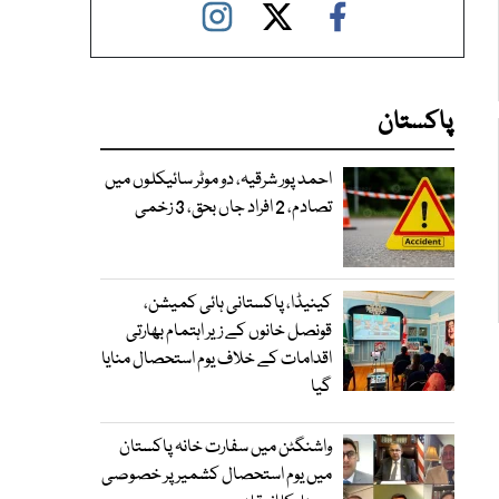
پاکستان
احمد پور شرقیہ، دو موٹر سائیکلوں میں
تصادم، 2 افراد جاں بحق، 3 زخمی
کینیڈا، پاکستانی ہائی کمیشن،
قونصل خانوں کے زیر اہتمام بھارتی
اقدامات کے خلاف یوم استحصال منایا
گیا
واشنگٹن میں سفارت خانہ پاکستان
میں یوم استحصال کشمیر پر خصوصی