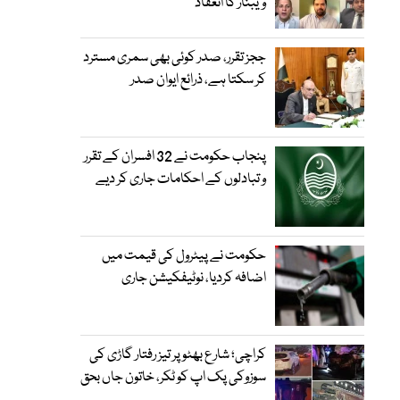
ویبنار کا انعقاد
ججز تقرر، صدر کوئی بھی سمری مسترد
کر سکتا ہے، ذرائع ایوان صدر
پنجاب حکومت نے 32 افسران کے تقرر
و تبادلوں کے احکامات جاری کر دیے
حکومت نے پیٹرول کی قیمت میں
اضافہ کردیا، نوٹیفکیشن جاری
کراچی؛ شارع بھٹو پر تیز رفتار گاڑی کی
سوزوکی پک اپ کو ٹکر، خاتون جاں بحق