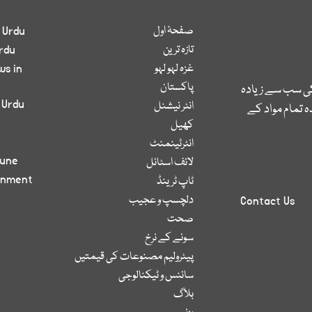
صفحۂ اول
 Urdu
تازہ ترین
rdu
غزہ لہو لہو
ws in
پاکستان
کی سب سے زیادہ
 Urdu
انٹر نیشنل
 تمام مواد کے
کھیل
انٹرٹینمنٹ
bune
لائف اسٹائل
inment
ٹاپ ٹرینڈ
دلچسپ و عجیب
Contact Us
صحت
سونے کے نرخ
پیٹرولیم مصنوعات کی قیمتیں
سائنس و ٹیکنالوجی
بلاگ