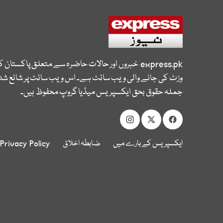
express.pk
خبروں اور حالات حاضرہ سے متعلق پاکستان 
وزٹ کی جانے والی ویب سائٹ ہے۔ اس ویب سائٹ پر شائع شدہ
جملہ حقوق بحق ایکسپریس میڈیا گروپ محفوظ ہیں۔
ایکسپریس کے بارے میں
ضابطہ اخلاق
Privacy Policy