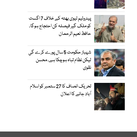
پیٹرولیم لیوی بھتہ کے خلاف 7 اگست
کو ملک گیر فیصلہ کن احتجاج ہوگا،
حافظ نعیم الرحمان
شہباز حکومت 5 سال پورے کرے گی
لیکن نظام تباہ ہوچکا ہے، محسن
نقوی
تحریک انصاف کا 27 ستمبر کو اسلام
آباد جانے کا اعلان