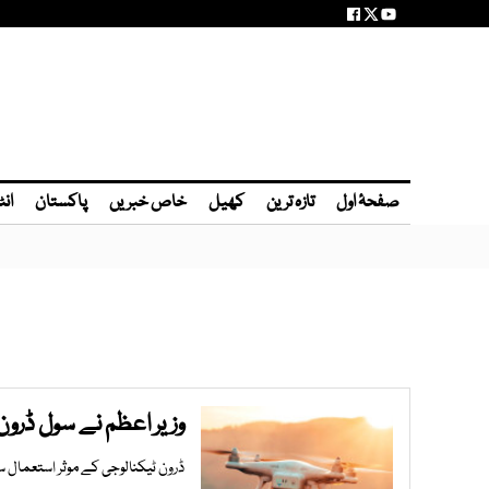
صفحۂ اول
تازہ ترین
کھیل
خاص خبریں
پاکستان
انٹ
وزیر اعظم نے سول ڈرو
ڈرون ٹیکنالوجی کے موثر استعمال س