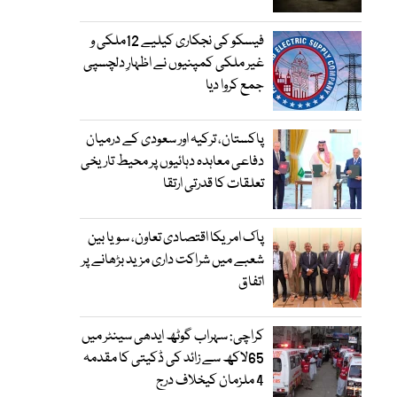
فیسکو کی نجکاری کیلیے 12ملکی و
غیر ملکی کمپنیوں نے اظہارِ دلچسپی
جمع کروا دیا
پاکستان، ترکیہ اور سعودی کے درمیان
دفاعی معاہدہ دہائیوں پر محیط تاریخی
تعلقات کا قدرتی ارتقا
پاک امریکا اقتصادی تعاون، سویا بین
شعبے میں شراکت داری مزید بڑھانے پر
اتفاق
کراچی: سہراب گوٹھ ایدھی سینٹر میں
65لاکھ سے زائد کی ڈکیتی کا مقدمہ
4 ملزمان کیخلاف درج