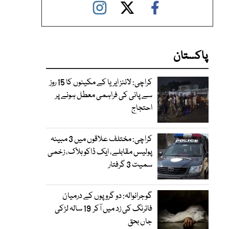
پاکستان
کراچی: لائنز ایریا کے مکینوں کا 15 روز
سے پانی کی فراہمی معطل ہونے پر
احتجاج
کراچی: مختلف علاقوں میں 3 مبینہ
پولیس مقابلے، ایک ڈاکو ہلاک، زخمی
سمیت 3 گرفتار
گوجرانوالہ: دو گروپوں کے درمیان
فائرنگ کی زد میں آکر 19 سالہ لڑکی
جاں بحق