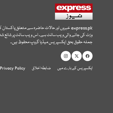
express.pk
خبروں اور حالات حاضرہ سے متعلق پاکستان 
وزٹ کی جانے والی ویب سائٹ ہے۔ اس ویب سائٹ پر شائع شدہ
جملہ حقوق بحق ایکسپریس میڈیا گروپ محفوظ ہیں۔
ایکسپریس کے بارے میں
ضابطہ اخلاق
Privacy Policy