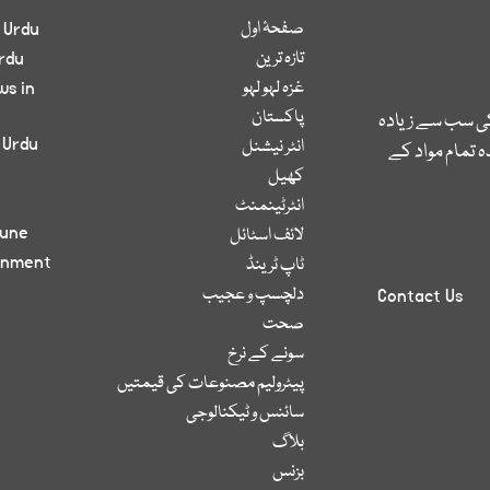
صفحۂ اول
 Urdu
تازہ ترین
rdu
غزہ لہو لہو
ws in
پاکستان
کی سب سے زیادہ
 Urdu
انٹر نیشنل
 تمام مواد کے
کھیل
انٹرٹینمنٹ
bune
لائف اسٹائل
inment
ٹاپ ٹرینڈ
دلچسپ و عجیب
Contact Us
صحت
سونے کے نرخ
پیٹرولیم مصنوعات کی قیمتیں
سائنس و ٹیکنالوجی
بلاگ
بزنس