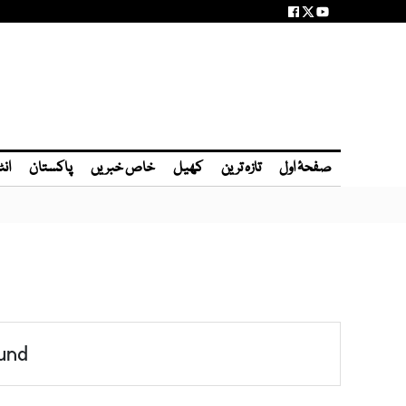
صفحۂ اول
تازہ ترین
کھیل
خاص خبریں
پاکستان
انٹ
und