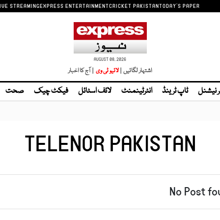
IVE STREAMING
EXPRESS ENTERTAINMENT
CRICKET PAKISTAN
TODAY'S PAPER
AUGUST 08, 2026
اشتہار لگائیں |
| آج کا اخبار
ر نیشنل
ٹاپ ٹرینڈ
انٹرٹینمنٹ
لائف اسٹائل
فیکٹ چیک
صحت
TELENOR PAKISTAN
No Post fo