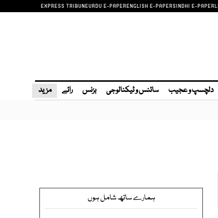
EXPRESS TRIBUNE
URDU E-PAPER
ENGLISH E-PAPER
SINDHI E-PAPER
L
دلچسپ و عجیب
سائنس و ٹیکنالوجی
بزنس
رائے
مزید
ہمارے ساتھ شامل ہوں