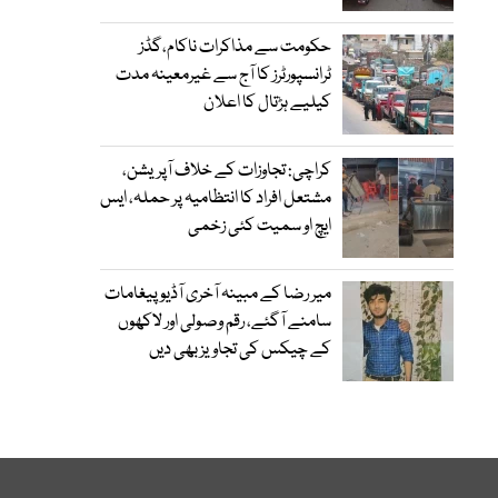
حکومت سے مذاکرات ناکام،گڈز
ٹرانسپورٹرز کا آج سے غیرمعینہ مدت
کیلیے ہڑتال کا اعلان
کراچی: تجاوزات کے خلاف آپریشن،
مشتعل افراد کا انتظامیہ پر حملہ، ایس
ایچ او سمیت کئی زخمی
میر رضا کے مبینہ آخری آڈیو پیغامات
سامنے آگئے، رقم وصولی اور لاکھوں
کے چیکس کی تجاویز بھی دیں