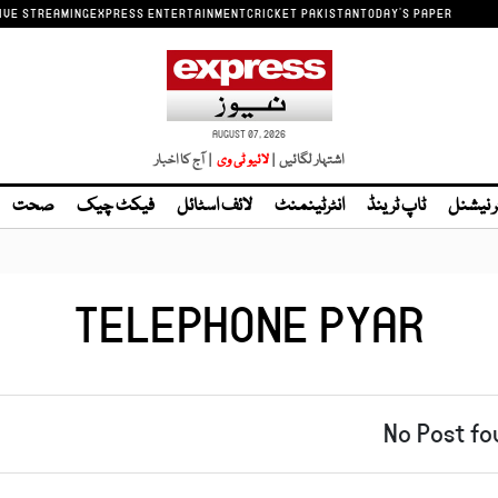
IVE STREAMING
EXPRESS ENTERTAINMENT
CRICKET PAKISTAN
TODAY'S PAPER
AUGUST 07, 2026
اشتہار لگائیں |
لائیو ٹی وی
| آج کا اخبار
ر نیشنل
ٹاپ ٹرینڈ
انٹرٹینمنٹ
لائف اسٹائل
فیکٹ چیک
صحت
TELEPHONE PYAR
No Post fo