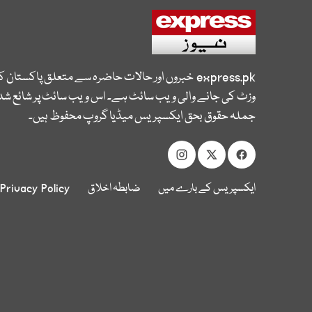
express.pk
خبروں اور حالات حاضرہ سے متعلق پاکستان 
وزٹ کی جانے والی ویب سائٹ ہے۔ اس ویب سائٹ پر شائع شدہ
جملہ حقوق بحق ایکسپریس میڈیا گروپ محفوظ ہیں۔
ایکسپریس کے بارے میں
ضابطہ اخلاق
Privacy Policy