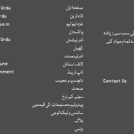
صفحۂ اول
 Urdu
تازہ ترین
rdu
غزہ لہو لہو
ws in
پاکستان
کی سب سے زیادہ
 Urdu
انٹر نیشنل
 تمام مواد کے
کھیل
انٹرٹینمنٹ
bune
لائف اسٹائل
inment
ٹاپ ٹرینڈ
دلچسپ و عجیب
Contact Us
صحت
سونے کے نرخ
پیٹرولیم مصنوعات کی قیمتیں
سائنس و ٹیکنالوجی
بلاگ
بزنس