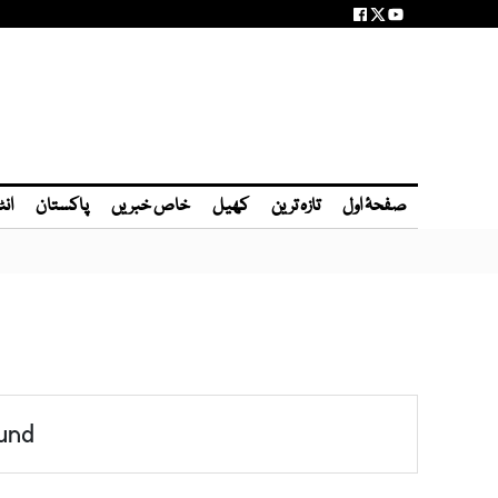
صفحۂ اول
تازہ ترین
کھیل
خاص خبریں
پاکستان
انٹ
und