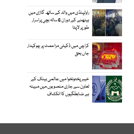
راولپنڈی میں والد کے ساتھ گاڑی میں
بیٹھنے کے دوران 6 سالہ بچی پراسرار
طور پر لاپتا
کراچی میں ڈکیتی مزاحمت پر چوکیدار
جاں بحق
خیبرپختونخوا میں عالمی بینک کے
تعاون سے جاری منصوبوں میں مبینہ
بے ضابطگیوں کا انکشاف