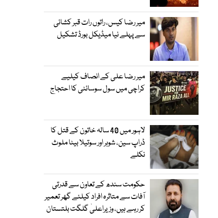
میر رضا کیس، راتوں رات قبر کشائی
سے پہلے نیا میڈیکل بورڈ تشکیل
میر رضا علی کے انصاف کیلیے
کراچی میں سول سوسائٹی کا احتجاج
لاہور میں 40 سالہ خاتون کے قتل کا
ڈراپ سین، شوہر اور سوتیلا بیٹا ملوث
نکلے
حکومت سندھ کے تعاون سے قدرتی
آفات سے متاثرہ افراد کیلئے گھر تعمیر
کر رہے ہیں، وزیراعلیٰ گلگت بلتستان