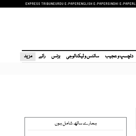
EXPRESS TRIBUNE
URDU E-PAPER
ENGLISH E-PAPER
SINDHI E-PAPER
L
دلچسپ و عجیب
سائنس و ٹیکنالوجی
بزنس
رائے
مزید
ہمارے ساتھ شامل ہوں