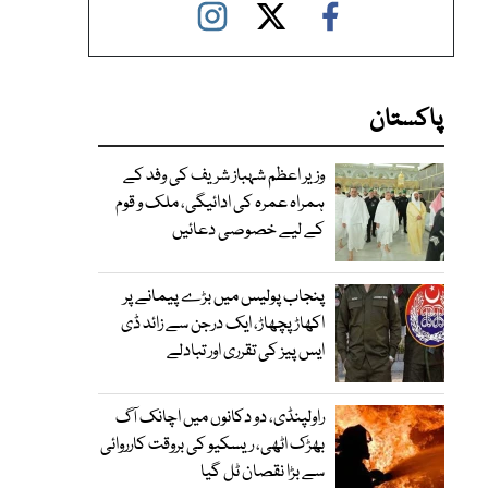
پاکستان
وزیر اعظم شہباز شریف کی وفد کے
ہمراہ عمرہ کی ادائیگی، ملک و قوم
کے لیے خصوصی دعائیں
پنجاب پولیس میں بڑے پیمانے پر
اکھاڑ پچھاڑ، ایک درجن سے زائد ڈی
ایس پیز کی تقرری اور تبادلے
راولپنڈی، دو دکانوں میں اچانک آگ
بھڑک اٹھی، ریسکیو کی بروقت کارروائی
سے بڑا نقصان ٹل گیا