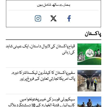
ہمارے ساتھ شامل ہوں
پاکستان
قیامِ پاکستان کی لازوال داستان، ایک عینی شاہد
کی زبانی
سفیرِ پاکستان کا کیلڈرون ٹیکسٹائلز کا دورہ،
پاک امریکا تجارتی تعاون کے فروغ پر زور
سیکیورٹی فورسز کی خیبر پختونخوا میں
کارروائیاں، فتنۃ الخوارج کے 10 دہشتگرد ہلاک