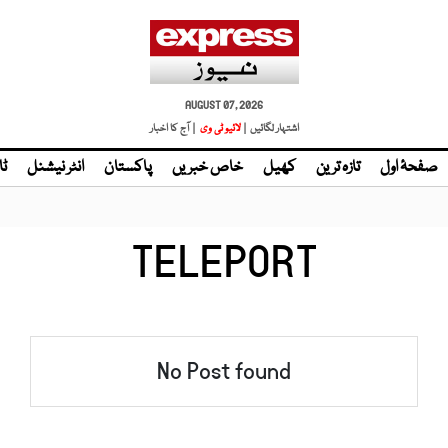
AUGUST 07, 2026
اشتہار لگائیں |
لائیو ٹی وی
| آج کا اخبار
صفحۂ اول
تازہ ترین
کھیل
خاص خبریں
پاکستان
انٹر نیشنل
ٹا
TELEPORT
No Post found