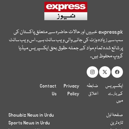
express.pk
خبروں اور حالات حاضرہ سے متعلق پاکستان کی
سب سے زیادہ وزٹ کی جانے والی ویب سائٹ ہے۔ اس ویب سائٹ
پر شائع شدہ تمام مواد کے جملہ حقوق بحق ایکسپریس میڈیا
گروپ محفوظ ہیں۔
ایکسپریس
ضابطہ
Privacy
Contact
کے بارے
اخلاق
Policy
Us
میں
صفحۂ اول
Showbiz News in Urdu
تازہ ترین
Sports News in Urdu