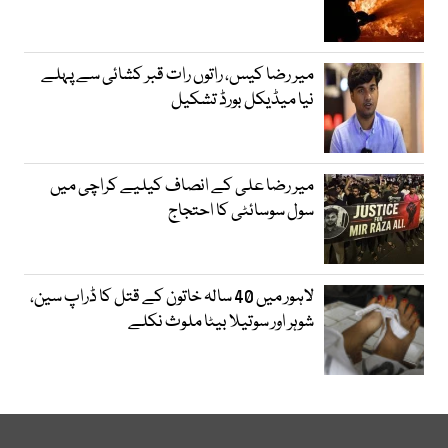
میر رضا کیس، راتوں رات قبر کشائی سے پہلے
نیا میڈیکل بورڈ تشکیل
میر رضا علی کے انصاف کیلیے کراچی میں
سول سوسائٹی کا احتجاج
لاہور میں 40 سالہ خاتون کے قتل کا ڈراپ سین،
شوہر اور سوتیلا بیٹا ملوث نکلے