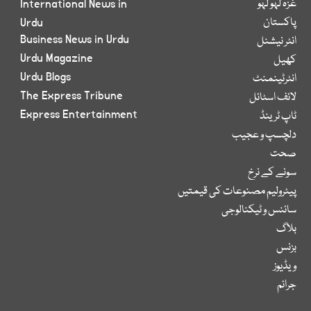
غزہ لہو لہو
International News in
پاکستان
Urdu
Business News in Urdu
انٹر نیشنل
Urdu Magazine
کھیل
Urdu Blogs
انٹرٹینمنٹ
The Express Tribune
لائف اسٹائل
Express Entertainment
ٹاپ ٹرینڈ
دلچسپ و عجیب
صحت
سونے کے نرخ
پیٹرولیم مصنوعات کی قیمتیں
سائنس و ٹیکنالوجی
بلاگ
بزنس
ویڈیوز
جرائم