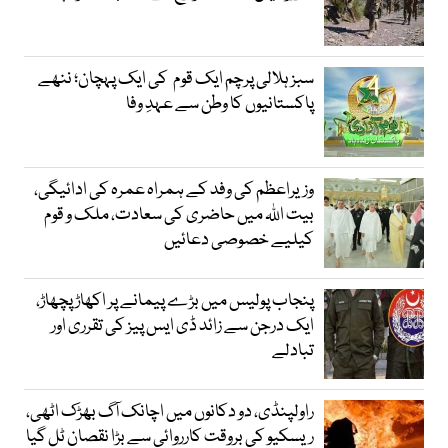
سبز ہلالی پرچم ایک قوم کی ایک پہچان؛ ننھے
پاکستانیوں کا وطن سے عہدِ وفا
وزیراعظم کی وفد کے ہمراہ عمرہ کی ادائیگی،
بیت اللہ میں حاضری کی سعادت، ملک و قوم
کیلیے خصوصی دعائیں
پنجاب پولیس میں بڑے پیمانے پر اکھاڑ پچھاڑ،
ایک درجن سے زائد ڈی ایس پیز کی تقرری اور
تبادلے
راولپنڈی، دو دکانوں میں اچانک آگ بھڑک اٹھی،
ریسکیو کی بروقت کارروائی سے بڑا نقصان ٹل گیا