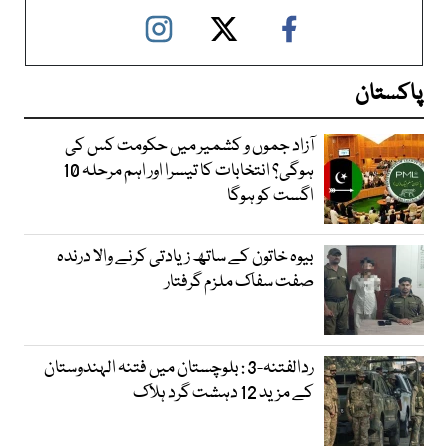
پاکستان
آزاد جموں و کشمیر میں حکومت کس کی
ہوگی؟ انتخابات کا تیسرا اور اہم مرحلہ 10
اگست کو ہوگا
بیوہ خاتون کے ساتھ زیادتی کرنے والا درندہ
صفت سفاک ملزم گرفتار
ردالفتنہ-3 : بلوچستان میں فتنہ الہندوستان
کے مزید 12 دہشت گرد ہلاک