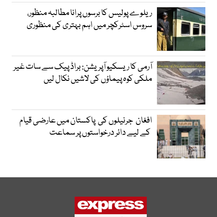
ریلوے پولیس کا برسوں پرانا مطالبہ منظور،
سروس اسٹرکچر میں اہم بہتری کی منظوری
آرمی کا ریسکیو آپریشن: براڈ پیک سے سات غیر
ملکی کوہ پیماؤں کی لاشیں نکال لیں
افغان جرنیلوں کی پاکستان میں عارضی قیام
کے لیے دائر درخواستوں پر سماعت