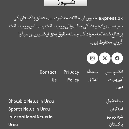
express.pk
خبروں اور حالات حاضرہ سے متعلق پاکستان کی
سب سے زیادہ وزٹ کی جانے والی ویب سائٹ ہے۔ اس ویب سائٹ
پر شائع شدہ تمام مواد کے جملہ حقوق بحق ایکسپریس میڈیا
گروپ محفوظ ہیں۔
ایکسپریس
ضابطہ
Privacy
Contact
کے بارے
اخلاق
Policy
Us
میں
صفحۂ اول
Showbiz News in Urdu
تازہ ترین
Sports News in Urdu
غزہ لہو لہو
International News in
پاکستان
Urdu