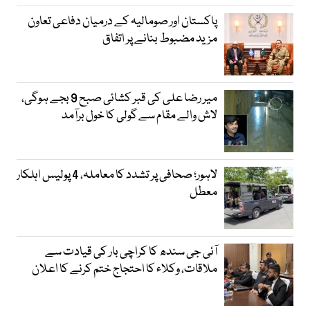
پاکستان اور صومالیہ کے درمیان دفاعی تعاون
مزید مضبوط بنانے پر اتفاق
میر رضا علی کی قبر کشائی صبح 9 بجے ہوگی،
لاش والے مقام سے گولی کا خول برآمد
لاہور؛ صحافی پر تشدد کا معاملہ، 4 پولیس اہلکار
معطل
آئی جی سندھ کا کراچی بار کی قیادت سے
ملاقات، وکلاء کا احتجاج ختم کرنے کا اعلان