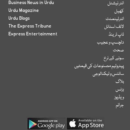
Business News in Urdu
انٹر نیشنل
Urdu Magazine
کھیل
Urdu Blogs
انٹرٹینمنٹ
The Express Tribune
لائف اسٹائل
Express Entertainment
ٹاپ ٹرینڈ
دلچسپ و عجیب
صحت
سونے کے نرخ
پیٹرولیم مصنوعات کی قیمتیں
سائنس و ٹیکنالوجی
بلاگ
بزنس
ویڈیوز
جرائم