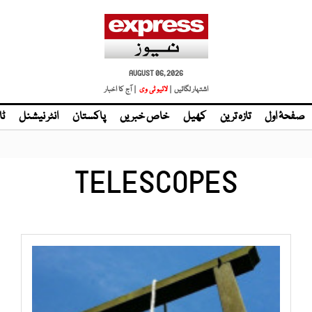
AUGUST 06, 2026
اشتہار لگائیں |
لائیو ٹی وی
| آج کا اخبار
صفحۂ اول
تازہ ترین
کھیل
خاص خبریں
پاکستان
انٹر نیشنل
ٹا
TELESCOPES