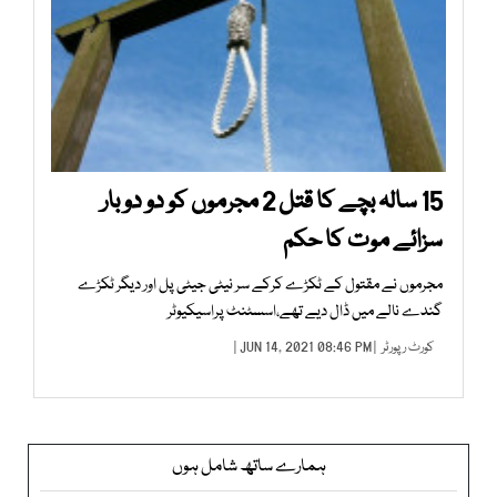
15 سالہ بچے کا قتل 2 مجرموں کو دو دو بار
سزائے موت کا حکم
مجرموں نے مقتول کے ٹکڑے کرکے سر نیٹی جیٹی پل اور دیگر ٹکڑے
گندے نالے میں ڈال دیے تھے،اسسٹنٹ پراسیکیوٹر
کورٹ رپورٹر
| JUN 14, 2021 08:46 PM |
ہمارے ساتھ شامل ہوں