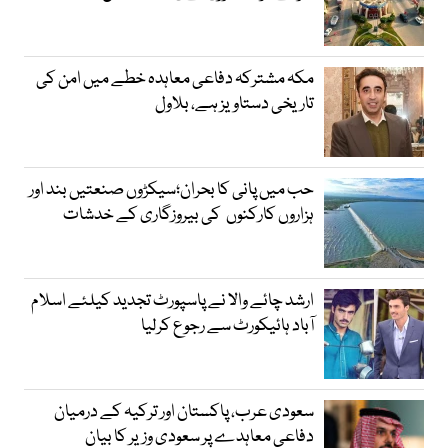
مکہ مشترکہ دفاعی معاہدہ خطے میں امن کی
تاریخی دستاویز ہے، بلاول
حب میں پانی کا بحران؛سیکڑوں صنعتیں بند اور
ہزاروں کارکنوں کی بیروزگاری کے خدشات
ارشد چائے والا نے پاسپورٹ تجدید کیلئے اسلام
آباد ہائیکورٹ سے رجوع کرلیا
سعودی عرب، پاکستان اور ترکیہ کے درمیان
دفاعی معاہدے پر سعودی وزیر کا بیان