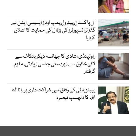
آل پاکستان پیٹرول پمپ اونرز ایسوسی ایشن نے
گڈز ٹرانسپورٹرز کی ہڑتال کی حمایت کا اعلان
کردیا
راولپنڈی: شادی کا جھانسہ دیکر بنکاک سے
لائی خاتون سے زبردستی جنسی زیادتی، ملزم
گرفتار
پیپلز پارٹی کی وفاق میں شراکت داری پر رانا ثنا
اللہ کا دلچسپ تبصرہ