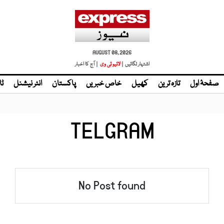
AUGUST 08, 2026
اشتہار لگائیں |
لائیو ٹی وی
| آج کا اخبار
صفحۂ اول
تازہ ترین
کھیل
خاص خبریں
پاکستان
انٹر نیشنل
ٹا
TELGRAM
No Post found