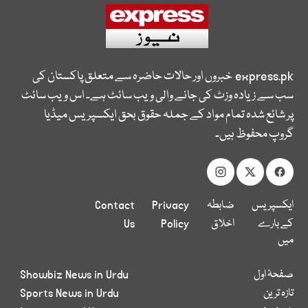
express.pk
خبروں اور حالات حاضرہ سے متعلق پاکستان کی
سب سے زیادہ وزٹ کی جانے والی ویب سائٹ ہے۔ اس ویب سائٹ
پر شائع شدہ تمام مواد کے جملہ حقوق بحق ایکسپریس میڈیا
گروپ محفوظ ہیں۔
ایکسپریس
ضابطہ
Privacy
Contact
کے بارے
اخلاق
Policy
Us
میں
صفحۂ اول
Showbiz News in Urdu
تازہ ترین
Sports News in Urdu