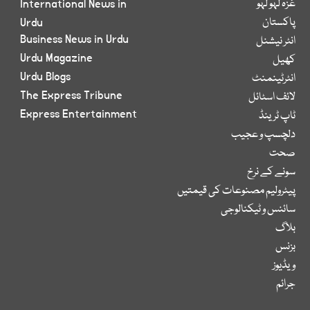
غزہ لہو لہو
International News in
پاکستان
Urdu
Business News in Urdu
انٹر نیشنل
Urdu Magazine
کھیل
Urdu Blogs
انٹرٹینمنٹ
The Express Tribune
لائف اسٹائل
Express Entertainment
ٹاپ ٹرینڈ
دلچسپ و عجیب
صحت
سونے کے نرخ
پیٹرولیم مصنوعات کی قیمتیں
سائنس و ٹیکنالوجی
بلاگ
بزنس
ویڈیوز
جرائم