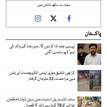
ہمارے ساتھ شامل ہوں
پاکستان
’پیسے جلد ادا کر دوں گا‘، میر رضا کے والد کی
اہم آڈیو سامنے آگئی
کراچی: شفیق موڑ پر اینٹی انکروچمنٹ آپریشن
میں مزاحمت، 33 ملزمان گرفتار
سندر انڈسٹریل اسٹیٹ میں سیل ڈیڈز نامکمل،
خزانے کو 70 کروڑ سے زائد کا نقصان