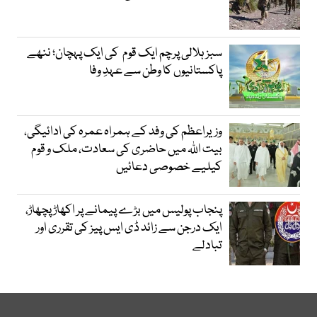
سبز ہلالی پرچم ایک قوم کی ایک پہچان؛ ننھے
پاکستانیوں کا وطن سے عہدِ وفا
وزیراعظم کی وفد کے ہمراہ عمرہ کی ادائیگی،
بیت اللہ میں حاضری کی سعادت، ملک و قوم
کیلیے خصوصی دعائیں
پنجاب پولیس میں بڑے پیمانے پر اکھاڑ پچھاڑ،
ایک درجن سے زائد ڈی ایس پیز کی تقرری اور
تبادلے