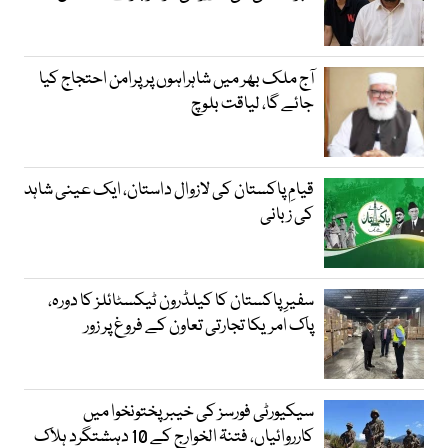
آج ملک بھر میں شاہراہوں پر پرامن احتجاج کیا
جائے گا، لیاقت بلوچ
قیامِ پاکستان کی لازوال داستان، ایک عینی شاہد
کی زبانی
سفیرِ پاکستان کا کیلڈرون ٹیکسٹائلز کا دورہ،
پاک امریکا تجارتی تعاون کے فروغ پر زور
سیکیورٹی فورسز کی خیبر پختونخوا میں
کارروائیاں، فتنۃ الخوارج کے 10 دہشتگرد ہلاک