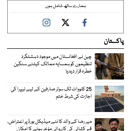
ہمارے ساتھ شامل ہوں
پاکستان
چین نے افغانستان میں موجود دہشتگرد
تنظیموں کو ہمسایہ ممالک کیلئے سنگین
خطرہ قرار دیدیا
25 کلوواٹ تک سولر صارفین کے لیے نیپرا کی
اجازت کی شرط ختم
میر رضا کے والد کا نئے میڈیکل بورڈ پر اعتراض،
قبر کشائی کی کارروائی مؤخر ہونے کا امکان