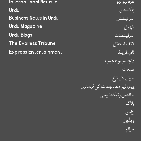
غزہ لہو لہو
International News in
پاکستان
Urdu
Business News in Urdu
انٹر نیشنل
Urdu Magazine
کھیل
Urdu Blogs
انٹرٹینمنٹ
The Express Tribune
لائف اسٹائل
Express Entertainment
ٹاپ ٹرینڈ
دلچسپ و عجیب
صحت
سونے کے نرخ
پیٹرولیم مصنوعات کی قیمتیں
سائنس و ٹیکنالوجی
بلاگ
بزنس
ویڈیوز
جرائم