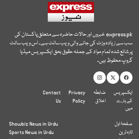
express.pk
خبروں اور حالات حاضرہ سے متعلق پاکستان کی
سب سے زیادہ وزٹ کی جانے والی ویب سائٹ ہے۔ اس ویب سائٹ
پر شائع شدہ تمام مواد کے جملہ حقوق بحق ایکسپریس میڈیا
گروپ محفوظ ہیں۔
ایکسپریس
ضابطہ
Privacy
Contact
کے بارے
اخلاق
Policy
Us
میں
صفحۂ اول
Showbiz News in Urdu
تازہ ترین
Sports News in Urdu