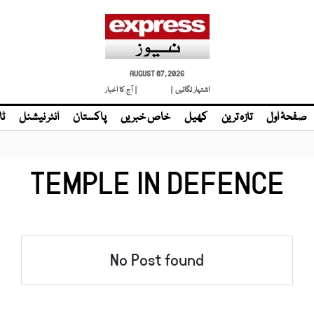
AUGUST 07, 2026
اشتہار لگائیں |
| آج کا اخبار
صفحۂ اول
تازہ ترین
کھیل
خاص خبریں
پاکستان
انٹر نیشنل
ٹا
TEMPLE IN DEFENCE
No Post found