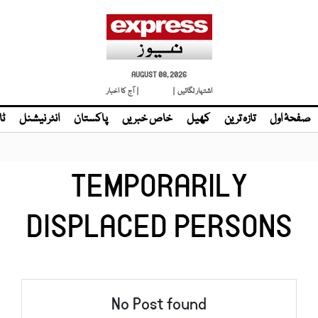
AUGUST 08, 2026
اشتہار لگائیں |
| آج کا اخبار
صفحۂ اول
تازہ ترین
کھیل
خاص خبریں
پاکستان
انٹر نیشنل
ٹا
TEMPORARILY
DISPLACED PERSONS
No Post found