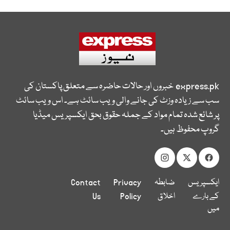
express.pk
خبروں اور حالات حاضرہ سے متعلق پاکستان کی
سب سے زیادہ وزٹ کی جانے والی ویب سائٹ ہے۔ اس ویب سائٹ
پر شائع شدہ تمام مواد کے جملہ حقوق بحق ایکسپریس میڈیا
گروپ محفوظ ہیں۔
ایکسپریس
ضابطہ
Privacy
Contact
کے بارے
اخلاق
Policy
Us
میں