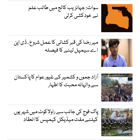
سوات: جہانزیب کالج میں طالب علم
نے خودکشی کرلی
میر رضا کی قبر کشائی کا عمل شروع ، ڈی این
اے سیمپل لینے کا فیصلہ
آزاد جموں و کشمیر کے غیور عوام کا پاکستان
سے والہانہ محبت کا اظہار
پاک فوج کی جانب سے راولاکوٹ میں شہریوں
کیلئے مفت میڈیکل کیمپس کا انعقاد