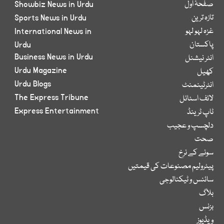
صفحۂ اول
Showbiz News in Urdu
تازہ ترین
Sports News in Urdu
غزہ لہو لہو
International News in
پاکستان
Urdu
Business News in Urdu
انٹر نیشنل
Urdu Magazine
کھیل
Urdu Blogs
انٹرٹینمنٹ
The Express Tribune
لائف اسٹائل
Express Entertainment
ٹاپ ٹرینڈ
دلچسپ و عجیب
صحت
سونے کے نرخ
پیٹرولیم مصنوعات کی قیمتیں
سائنس و ٹیکنالوجی
بلاگ
بزنس
ویڈیوز