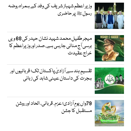
وزیر اعظم شہباز شریف کی وفد کے ہمراہ روضہ
رسول ﷺ پر حاضری
میجر طفیل محمد شہید نشان حیدر کی 68 ویں
برسی آج منائی جارہی ہے، صدر اور وزیراعظم کا
خراج عقیدت
تقسیمِ ہند سے آزادیٔ پاکستان تک؛ قربانیوں اور
ہجرت کی داستان عینی شاہد کی زبانی
79واں یومِ آزادی؛ عزم، قربانی، اتحاد اور روشن
مستقبل کا جشن