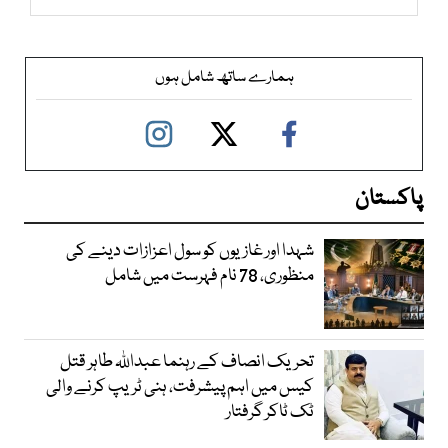
ہمارے ساتھ شامل ہوں
پاکستان
شہدا اور غازیوں کو سول اعزازات دینے کی
منظوری، 78 نام فہرست میں شامل
تحریک انصاف کے رہنما عبداللہ طاہر قتل
کیس میں اہم پیشرفت، ہنی ٹریپ کرنے والی
ٹک ٹاکر گرفتار