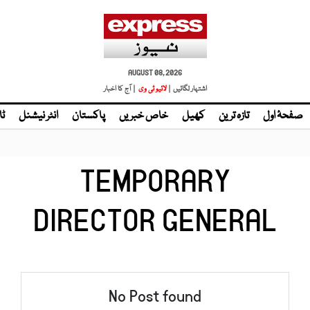
AUGUST 08, 2026
اشتہار لگائیں |
لائیو ٹی وی
| آج کا اخبار
صفحۂ اول
تازہ ترین
کھیل
خاص خبریں
پاکستان
انٹر نیشنل
ٹا
TEMPORARY
DIRECTOR GENERAL
No Post found