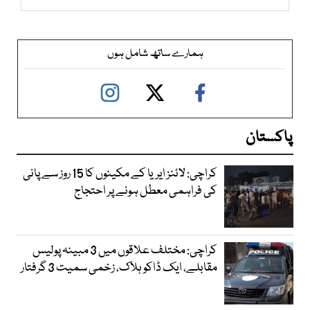
ہمارے ساتھ شامل ہوں
پاکستان
کراچی: لائنز ایریا کے مکینوں کا 15 روز سے پانی
کی فراہمی معطل ہونے پر احتجاج
کراچی: مختلف علاقوں میں 3 مبینہ پولیس
مقابلے، ایک ڈاکو ہلاک، زخمی سمیت 3 گرفتار