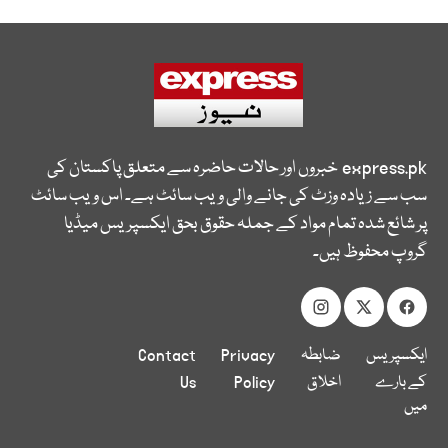
express.pk
خبروں اور حالات حاضرہ سے متعلق پاکستان کی
سب سے زیادہ وزٹ کی جانے والی ویب سائٹ ہے۔ اس ویب سائٹ
پر شائع شدہ تمام مواد کے جملہ حقوق بحق ایکسپریس میڈیا
گروپ محفوظ ہیں۔
ایکسپریس
ضابطہ
Privacy
Contact
کے بارے
اخلاق
Policy
Us
میں