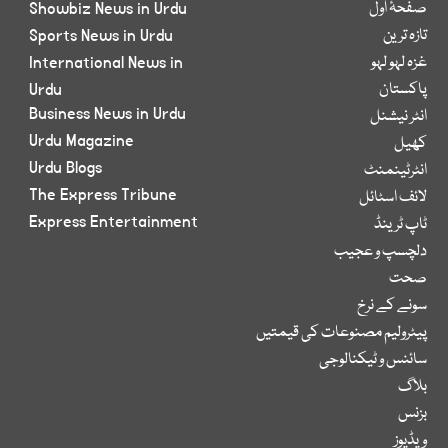
صفحۂ اول
Showbiz News in Urdu
تازہ ترین
Sports News in Urdu
غزہ لہو لہو
International News in
پاکستان
Urdu
Business News in Urdu
انٹر نیشنل
Urdu Magazine
کھیل
Urdu Blogs
انٹرٹینمنٹ
The Express Tribune
لائف اسٹائل
Express Entertainment
ٹاپ ٹرینڈ
دلچسپ و عجیب
صحت
سونے کے نرخ
پیٹرولیم مصنوعات کی قیمتیں
سائنس و ٹیکنالوجی
بلاگ
بزنس
ویڈیوز