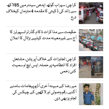
کراچی: سہراب گوٹھ ایدھی سینٹر میں 65لاکھ
سے زائد کی ڈکیتی کا مقدمہ 4 ملزمان کیخلاف
درج
حکومت سے مذاکرات ناکام،گڈز ٹرانسپورٹرز کا
آج سے غیرمعینہ مدت کیلیے ہڑتال کا اعلان
کراچی: تجاوزات کے خلاف آپریشن، مشتعل
افراد کا انتظامیہ پر حملہ، ایس ایچ او سمیت
کئی زخمی
میر رضا کے مبینہ آخری آڈیو پیغامات سامنے
آگئے، رقم وصولی اور لاکھوں کے چیکس کی
تجاویز بھی دیں