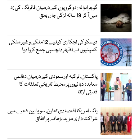
گوجرانوالہ: دو گروپوں کے درمیان فائرنگ کی زد
میں آکر 19 سالہ لڑکی جاں بحق
فیسکو کی نجکاری کیلیے 12ملکی و غیر ملکی
کمپنیوں نے اظہارِ دلچسپی جمع کروا دیا
پاکستان، ترکیہ اور سعودی کے درمیان دفاعی
معاہدہ دہائیوں پر محیط تاریخی تعلقات کا
قدرتی ارتقا
پاک امریکا اقتصادی تعاون، سویا بین شعبے میں
شراکت داری مزید بڑھانے پر اتفاق