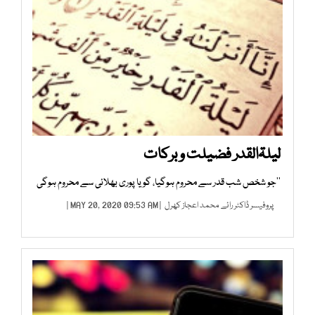
لیلۃالقدر فضیلت و برکات
’’جو شخص شب قدر سے محروم ہوگیا، گویا پوری بھلائی سے محروم ہوگی
پروفیسر ڈاکٹر رائے محمد اعجاز کھرل
| MAY 20, 2020 09:53 AM |