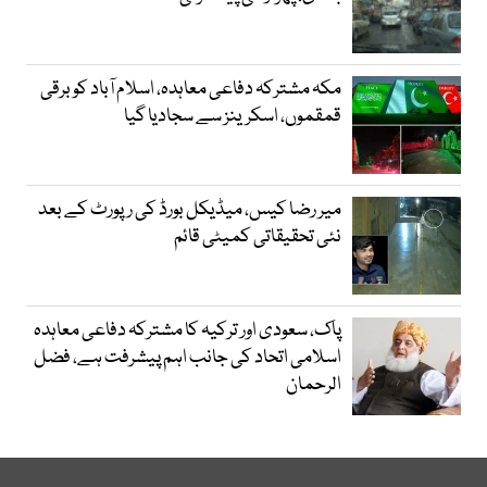
مکہ مشترکہ دفاعی معاہدہ، اسلام آباد کو برقی
قمقموں، اسکرینز سے سجادیا گیا
میر رضا کیس، میڈیکل بورڈ کی رپورٹ کے بعد
نئی تحقیقاتی کمیٹی قائم
پاک، سعودی اور ترکیہ کا مشترکہ دفاعی معاہدہ
اسلامی اتحاد کی جانب اہم پیشرفت ہے، فضل
الرحمان