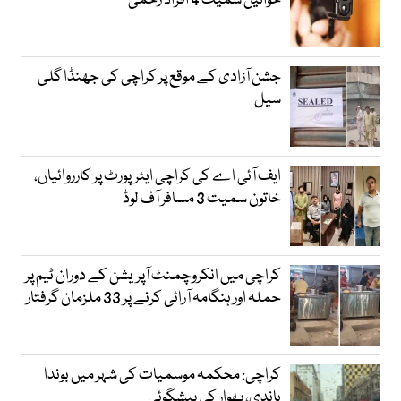
خواتین سمیت 4 افراد زخمی
جشن آزادی کے موقع پر کراچی کی جھنڈا گلی
سیل
ایف آئی اے کی کراچی ایئرپورٹ پر کارروائیاں،
خاتون سمیت 3 مسافر آف لوڈ
کراچی میں انکروچمنٹ آپریشن کے دوران ٹیم پر
حملہ اور ہنگامہ آرائی کرنے پر 33 ملزمان گرفتار
کراچی: محکمہ موسمیات کی شہر میں بوندا
باندی، پھوار کی پیشگوئی