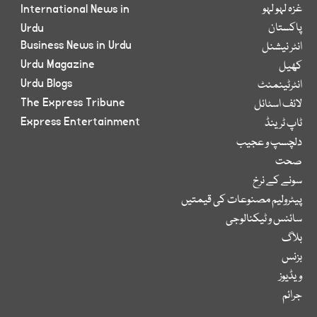
غزہ لہو لہو
International News in
پاکستان
Urdu
Business News in Urdu
انٹر نیشنل
Urdu Magazine
کھیل
Urdu Blogs
انٹرٹینمنٹ
The Express Tribune
لائف اسٹائل
Express Entertainment
ٹاپ ٹرینڈ
دلچسپ و عجیب
صحت
سونے کے نرخ
پیٹرولیم مصنوعات کی قیمتیں
سائنس و ٹیکنالوجی
بلاگ
بزنس
ویڈیوز
جرائم