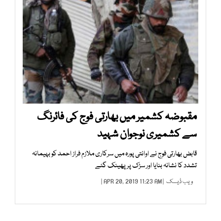
مقبوضہ کشمیر میں بھارتی فوج کی فائرنگ
سے کشمیری نوجوان شہید
قابض بھارتی فوج نے اوانتی پورہ میں سرکاری ملازم فراز احمد کو بہیمانہ
تشدد کا نشانہ بنایا اور سڑک پر پھینک گئے
ویب ڈیسک
| APR 20, 2019 11:23 AM |