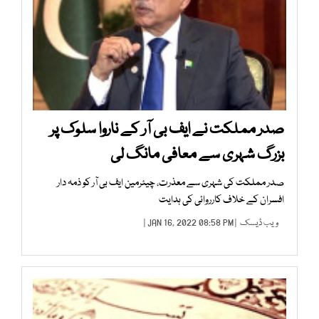
صدر مملکت نے ایف بی آر کے ناروا سلوک پر
بزرگ شہری سے معافی مانگ لی
صدر مملکت کی شہری سے معذرت، چیئرمین ایف بی آر کو ذمہ دار
افسران کے خلاف کارروائی کی ہدایت
ویب ڈیسک
| JAN 16, 2022 08:58 PM |