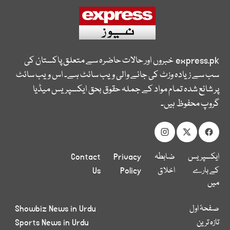
express.pk
خبروں اور حالات حاضرہ سے متعلق پاکستان کی
سب سے زیادہ وزٹ کی جانے والی ویب سائٹ ہے۔ اس ویب سائٹ
پر شائع شدہ تمام مواد کے جملہ حقوق بحق ایکسپریس میڈیا
گروپ محفوظ ہیں۔
ایکسپریس
ضابطہ
Privacy
Contact
کے بارے
اخلاق
Policy
Us
میں
صفحۂ اول
Showbiz News in Urdu
تازہ ترین
Sports News in Urdu