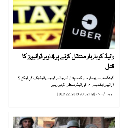
رائیڈ کو بار بار منتقل کرنے پر 4 اوبر ڈرائیورز کا
قتل
گینگسٹر نے بیمار ماں کو اسپتال لے جانے کیلیے رائیڈ بک کی لیکن 5
ڈرائیورز ایکدوسرے کو رائیڈز منتقل کرتے رہے
ویب ڈیسک
| DEC 22, 2019 09:52 PM |