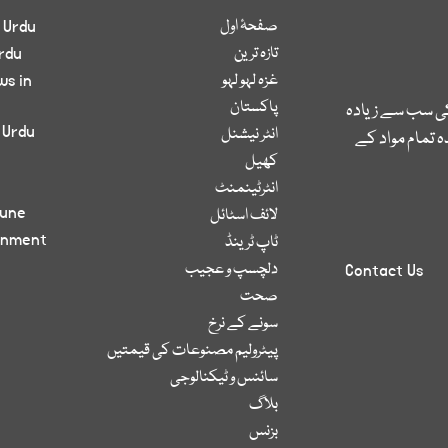
صفحۂ اول
 Urdu
تازہ ترین
rdu
غزہ لہو لہو
ws in
پاکستان
کی سب سے زیادہ
 Urdu
انٹر نیشنل
 تمام مواد کے
کھیل
انٹرٹینمنٹ
bune
لائف اسٹائل
inment
ٹاپ ٹرینڈ
دلچسپ و عجیب
Contact Us
صحت
سونے کے نرخ
پیٹرولیم مصنوعات کی قیمتیں
سائنس و ٹیکنالوجی
بلاگ
بزنس