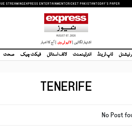
IVE STREAMING
EXPRESS ENTERTAINMENT
CRICKET PAKISTAN
TODAY'S PAPER
AUGUST 07, 2026
اشتہار لگائیں |
لائیو ٹی وی
| آج کا اخبار
ر نیشنل
ٹاپ ٹرینڈ
انٹرٹینمنٹ
لائف اسٹائل
فیکٹ چیک
صحت
TENERIFE
No Post fo