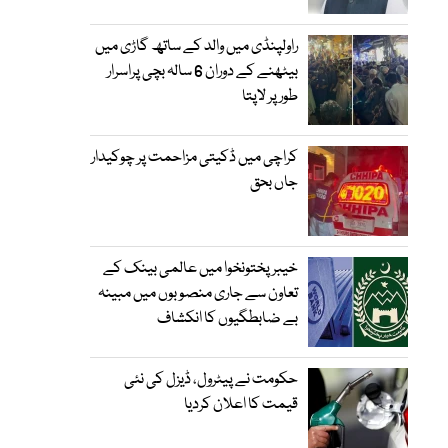
راولپنڈی میں والد کے ساتھ گاڑی میں
بیٹھنے کے دوران 6 سالہ بچی پراسرار
طور پر لاپتا
کراچی میں ڈکیتی مزاحمت پر چوکیدار
جاں بحق
خیبرپختونخوا میں عالمی بینک کے
تعاون سے جاری منصوبوں میں مبینہ
بے ضابطگیوں کا انکشاف
حکومت نے پیٹرول، ڈیزل کی نئی
قیمت کا اعلان کردیا