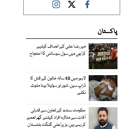
پاکستان
میر رضا علی کے انصاف کیلیے
کراچی میں سول سوسائٹی کا احتجاج
لاہور میں 40 سالہ خاتون کے قتل کا
ڈراپ سین، شوہر اور سوتیلا بیٹا ملوث
نکلے
حکومت سندھ کے تعاون سے قدرتی
آفات سے متاثرہ افراد کیلئے گھر تعمیر
کر رہے ہیں، وزیراعلیٰ گلگت بلتستان