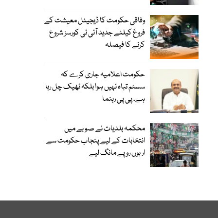
وفاقی حکومت کا ڈیجیٹل معیشت کے
فروغ کیلئے جدید آئی ٹی کورسز شروع
کرنے کا فیصلہ
حکومت اعلامیہ جاری کرے کہ
سسٹم تباہ نہیں ہوا بلکہ ٹھیک چل رہا
ہے، پی پی رہنما
محکمہ بلدیات نے صوبے میں
انتخابات کے لیے پنجاب حکومت سے
اربوں روپے مانگ لیے