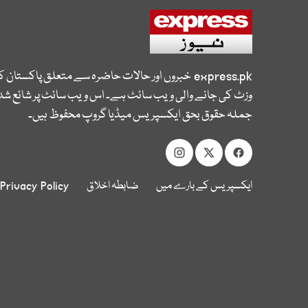
express.pk
خبروں اور حالات حاضرہ سے متعلق پاکستان 
وزٹ کی جانے والی ویب سائٹ ہے۔ اس ویب سائٹ پر شائع شدہ
جملہ حقوق بحق ایکسپریس میڈیا گروپ محفوظ ہیں۔
ایکسپریس کے بارے میں
ضابطہ اخلاق
Privacy Policy