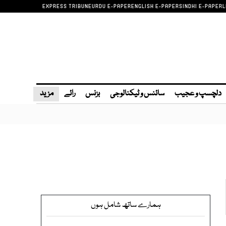
EXPRESS TRIBUNE
URDU E-PAPER
ENGLISH E-PAPER
SINDHI E-PAPER
L
دلچسپ و عجیب
سائنس و ٹیکنالوجی
بزنس
رائے
مزید
ہمارے ساتھ شامل ہوں