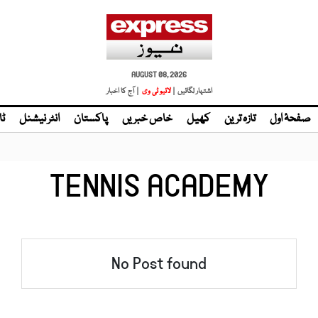
AUGUST 08, 2026
اشتہار لگائیں |
لائیو ٹی وی
| آج کا اخبار
صفحۂ اول
تازہ ترین
کھیل
خاص خبریں
پاکستان
انٹر نیشنل
ٹا
TENNIS ACADEMY
No Post found