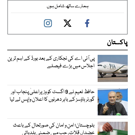
ہمارے ساتھ شامل ہوں
پاکستان
پی آئی اے کی نجکاری کے بعد بورڈ کے اہم ترین
اجلاس میں بڑے فیصلے
حافظ نعیم نے 9 اگست کو وزیراعلیٰ پنجاب اور
گورنر ہاؤسز کے باہر دھرنوں کا اعلان واپس لے لیا
بلوچستان؛ امن و امان کی صورتحال کے باعث
خضدار، قلات، حب میں ضمنی بلدیاتی