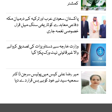
کمشنر
پاکستان، سعودی عرب اور ترکیہ کے درمیان مکہ
دفاعی معاہدے کو تاریخی سنگ میل قرار،
خصوصی نغمہ جاری
وزارت خارجہ سے دستاویزات کی تصدیق کروانے
والا غیرقانونی نیٹ ورک پکڑا گیا
میر رضا علی کیس میں پولیس سرجن ڈاکٹر
سمعیہ سید نے خود کو بے بس قرار دے دیا