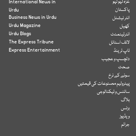
غزہ لہو لہو
International News in
پاکستان
Urdu
Business News in Urdu
انٹر نیشنل
Urdu Magazine
کھیل
Urdu Blogs
انٹرٹینمنٹ
The Express Tribune
لائف اسٹائل
Express Entertainment
ٹاپ ٹرینڈ
دلچسپ و عجیب
صحت
سونے کے نرخ
پیٹرولیم مصنوعات کی قیمتیں
سائنس و ٹیکنالوجی
بلاگ
بزنس
ویڈیوز
جرائم