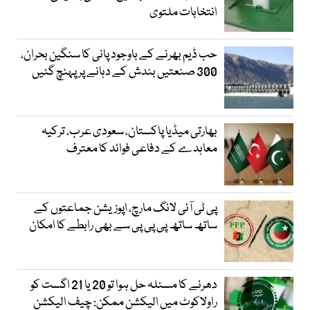
انتخابات ملتوی
حب ڈیم بھرنے کے باوجود پانی کا سنگین بحران،
300 صنعتیں بندش کے دہانے پر پہنچ گئیں
بھارتی میڈیا پاکستان، سعودی عرب، ترکیہ
معاہدے کے دفاعی فوائد کا معترف
پی ٹی آئی لانگ مارچ، اپوزیشن جماعتوں کے
ساتھ ساتھ پی پی پی سے بھی رابطے کا امکان
دھرنے کا مسئلہ حل ہوا تو 20 یا 21 اگست کو
راولاکوٹ میں الیکشن ممکن: چیف الیکشن