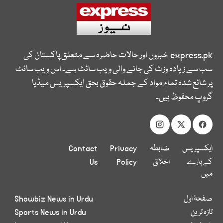
express.pk
خبروں اور حالات حاضرہ سے متعلق پاکستان کی
سب سے زیادہ وزٹ کی جانے والی ویب سائٹ ہے۔ اس ویب سائٹ
پر شائع شدہ تمام مواد کے جملہ حقوق بحق ایکسپریس میڈیا
گروپ محفوظ ہیں۔
ایکسپریس
ضابطہ
Privacy
Contact
کے بارے
اخلاق
Policy
Us
میں
صفحۂ اول
Showbiz News in Urdu
تازہ ترین
Sports News in Urdu