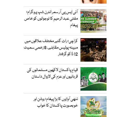
آئی ایس پی آر سمر انٹرن شپ پروگرام؛
مفتی عبد الرحیم کا نوجوانوں کو خاص
پیغام
کراچی؛ رات گئے مختلف علاقوں میں
مبینہ پولیس مقابلے، 8 زخمی سمیت
12 ڈاکو گرفتار
قیامِ پاکستان لاکھوں مسلمانوں کی
قربانیوں اور عزم کی لازوال داستان
ننھی آوازوں کا بڑا پیغام؛ روشن اور
خوبصورت پاکستان کا خواب