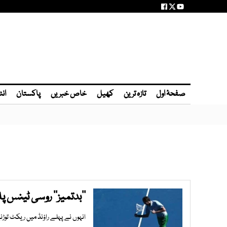
صفحۂ اول
تازہ ترین
کھیل
خاص خبریں
پاکستان
انٹ
’’بدتمیز’’ روسی ٹینس پلیئر کو 76 ہزار 
انہوں نے پہلے راؤنڈ میں ریکٹ توڑنے سے قبل 5 بار نیٹ پر