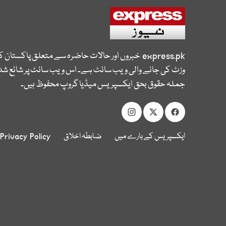
express.pk
خبروں اور حالات حاضرہ سے متعلق پاکستان 
وزٹ کی جانے والی ویب سائٹ ہے۔ اس ویب سائٹ پر شائع شدہ
جملہ حقوق بحق ایکسپریس میڈیا گروپ محفوظ ہیں۔
ایکسپریس کے بارے میں
ضابطہ اخلاق
Privacy Policy