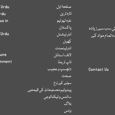
صفحۂ اول
 Urdu
تازہ ترین
rdu
غزہ لہو لہو
ws in
پاکستان
کی سب سے زیادہ
 Urdu
انٹر نیشنل
 تمام مواد کے
کھیل
انٹرٹینمنٹ
bune
لائف اسٹائل
inment
ٹاپ ٹرینڈ
دلچسپ و عجیب
Contact Us
صحت
سونے کے نرخ
پیٹرولیم مصنوعات کی قیمتیں
سائنس و ٹیکنالوجی
بلاگ
بزنس