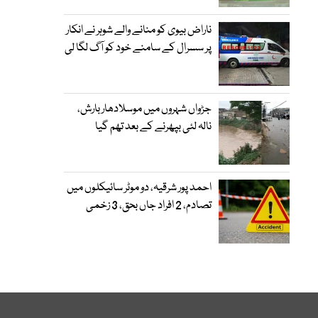
ناراض بیوی کو منانے والے شوہر نے انکار
پر سسرال کے سامنے خود کو آگ لگا لی
جڑواں شہروں میں موسلادھار بارش،
نالہ لئی بپھرنے کے بعد تھم گیا
احمد پور شرقیہ، دو موٹر سائیکلوں میں
تصادم، 2 افراد جاں بحق، 3 زخمی