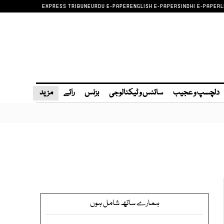
EXPRESS TRIBUNE
URDU E-PAPER
ENGLISH E-PAPER
SINDHI E-PAPER
L
دلچسپ و عجیب
سائنس و ٹیکنالوجی
بزنس
رائے
مزید
ہمارے ساتھ شامل ہوں