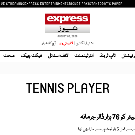
IVE STREAMING
EXPRESS ENTERTAINMENT
CRICKET PAKISTAN
TODAY'S PAPER
AUGUST 06, 2026
اشتہار لگائیں |
| آج کا اخبار
ر نیشنل
ٹاپ ٹرینڈ
انٹرٹینمنٹ
لائف اسٹائل
فیکٹ چیک
صحت
TENNIS PLAYER
ڈالر جرمانہ
 اسے مارا بھی تھا