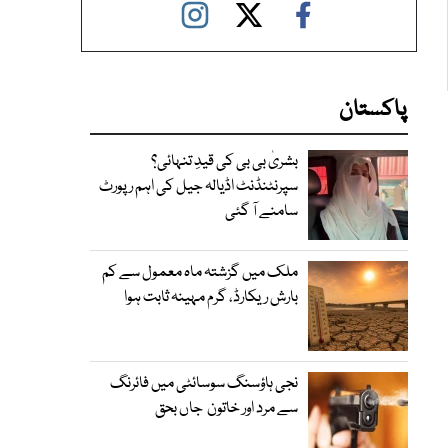
پاکستان
بشریٰ بی بی کی قیدِ تنہائی؟
سپرنٹنڈنٹ اڈیالہ جیل کی اہم رپورٹ
سامنے آ گئی
ملک میں گزشتہ ماہ معمول سے کم
بارش ریکارڈ، گرم مہینہ ثابت ہوا
نجی ہاؤسنگ سوسائٹی میں فائرنگ
سے مرد اور خاتون جاں بحق