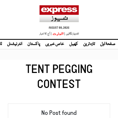
AUGUST 09, 2026
اشتہار لگائیں |
لائیو ٹی وی
| آج کا اخبار
صفحۂ اول
تازہ ترین
کھیل
خاص خبریں
پاکستان
انٹر نیشنل
ٹا
TENT PEGGING
CONTEST
No Post found