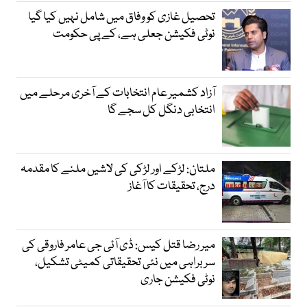
تحصیل غازی کو وفاق میں شامل نہیں کیا گیا
نوٹی فکیشن جعلی ہے، کے پی حکومت
آزاد کشمیر عام انتخابات کے آخری مرحلے میں
انتخابی دنگل کل سجے گا
ملتان: لڑکے اور لڑکی کی لاشیں ملنے کا مقدمہ
درج، تحقیقات کا آغاز
میر رضا قتل کیس: ڈی آئی جی عامر فاروقی کی
سربراہی میں نئی تحقیقاتی کمیٹی تشکیل،
نوٹی فکیشن جاری