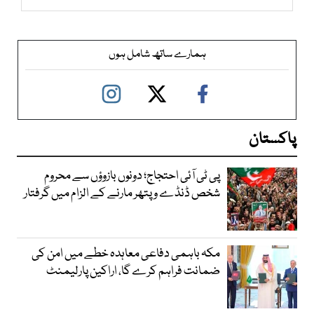
ہمارے ساتھ شامل ہوں
پاکستان
پی ٹی آئی احتجاج؛ دونوں بازوؤں سے محروم
شخص ڈنڈے و پتھر مارنے کے الزام میں گرفتار
مکہ باہمی دفاعی معاہدہ خطے میں امن کی
ضمانت فراہم کرے گا، اراکین پارلیمنٹ