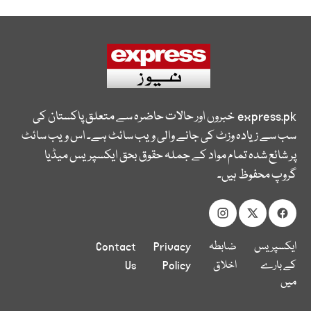
express.pk
خبروں اور حالات حاضرہ سے متعلق پاکستان کی
سب سے زیادہ وزٹ کی جانے والی ویب سائٹ ہے۔ اس ویب سائٹ
پر شائع شدہ تمام مواد کے جملہ حقوق بحق ایکسپریس میڈیا
گروپ محفوظ ہیں۔
ایکسپریس
ضابطہ
Privacy
Contact
کے بارے
اخلاق
Policy
Us
میں