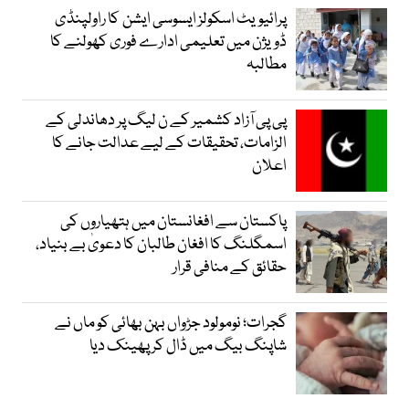
پرائیویٹ اسکولز ایسوسی ایشن کا راولپنڈی
ڈویژن میں تعلیمی ادارے فوری کھولنے کا
مطالبہ
پی پی آزاد کشمیر کے ن لیگ پر دھاندلی کے
الزامات، تحقیقات کے لیے عدالت جانے کا
اعلان
پاکستان سے افغانستان میں ہتھیاروں کی
اسمگلنگ کا افغان طالبان کا دعویٰ بے بنیاد،
حقائق کے منافی قرار
گجرات؛ نومولود جڑواں بہن بھائی کو ماں نے
شاپنگ بیگ میں ڈال کر پھینک دیا