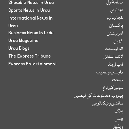
صفحۂ اول
Showbiz News in Urdu
تازہ ترین
Sports News in Urdu
غزہ لہو لہو
International News in
پاکستان
Urdu
Business News in Urdu
انٹر نیشنل
Urdu Magazine
کھیل
Urdu Blogs
انٹرٹینمنٹ
The Express Tribune
لائف اسٹائل
Express Entertainment
ٹاپ ٹرینڈ
دلچسپ و عجیب
صحت
سونے کے نرخ
پیٹرولیم مصنوعات کی قیمتیں
سائنس و ٹیکنالوجی
بلاگ
بزنس
ویڈیوز