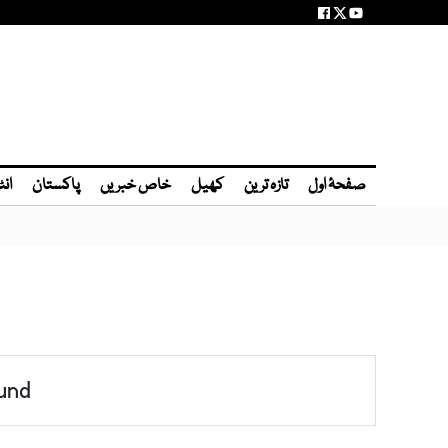
صفحۂ اول
تازہ ترین
کھیل
خاص خبریں
پاکستان
انٹ
und