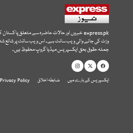
express.pk
خبروں اور حالات حاضرہ سے متعلق پاکستان 
وزٹ کی جانے والی ویب سائٹ ہے۔ اس ویب سائٹ پر شائع شدہ
جملہ حقوق بحق ایکسپریس میڈیا گروپ محفوظ ہیں۔
ایکسپریس کے بارے میں
ضابطہ اخلاق
Privacy Policy