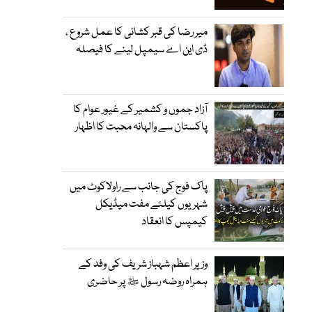
میر رضا کی قبر کشائی کا عمل شروع ،
ڈی این اے سیمپل لینے کا فیصلہ
آزاد جموں و کشمیر کے غیور عوام کا
پاکستان سے والہانہ محبت کا اظہار
پاک فوج کی جانب سے راولاکوٹ میں
شہریوں کیلئے مفت میڈیکل
کیمپس کا انعقاد
وزیر اعظم شہباز شریف کی وفد کے
ہمراہ روضہ رسول ﷺ پر حاضری