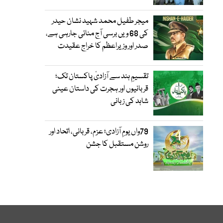
میجر طفیل محمد شہید نشان حیدر
کی 68 ویں برسی آج منائی جارہی ہے،
صدر اور وزیراعظم کا خراج عقیدت
تقسیمِ ہند سے آزادیٔ پاکستان تک؛
قربانیوں اور ہجرت کی داستان عینی
شاہد کی زبانی
79واں یومِ آزادی؛ عزم، قربانی، اتحاد اور
روشن مستقبل کا جشن