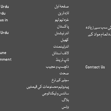
صفحۂ اول
 Urdu
تازہ ترین
rdu
غزہ لہو لہو
ws in
پاکستان
کی سب سے زیادہ
 Urdu
انٹر نیشنل
 تمام مواد کے
کھیل
انٹرٹینمنٹ
bune
لائف اسٹائل
inment
ٹاپ ٹرینڈ
دلچسپ و عجیب
Contact Us
صحت
سونے کے نرخ
پیٹرولیم مصنوعات کی قیمتیں
سائنس و ٹیکنالوجی
بلاگ
بزنس