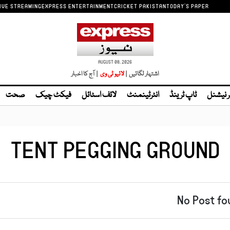
IVE STREAMING
EXPRESS ENTERTAINMENT
CRICKET PAKISTAN
TODAY'S PAPER
AUGUST 08, 2026
اشتہار لگائیں |
| آج کا اخبار
ر نیشنل
ٹاپ ٹرینڈ
انٹرٹینمنٹ
لائف اسٹائل
فیکٹ چیک
صحت
TENT PEGGING GROUND
No Post fo