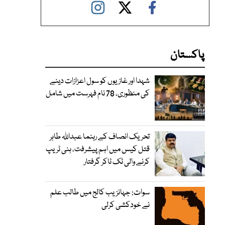
پاکستان
شہدا اور غازیوں کو سول اعزازات دینے
کی منظوری، 78 نام فہرست میں شامل
تحریک انصاف کے رہنما عبداللہ طاہر
قتل کیس میں اہم پیشرفت، ہنی ٹریپ
کرنے والی ٹک ٹاکر گرفتار
سوات: جہانزیب کالج میں طالب علم
نے خودکشی کرلی