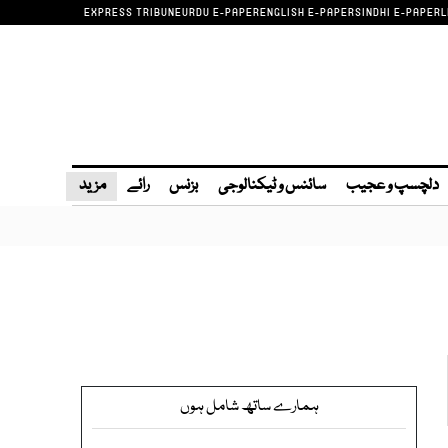
EXPRESS TRIBUNE
URDU E-PAPER
ENGLISH E-PAPER
SINDHI E-PAPER
L
دلچسپ و عجیب
سائنس و ٹیکنالوجی
بزنس
رائے
مزید
ہمارے ساتھ شامل ہوں