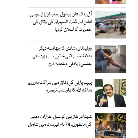
آل پاکستان پیٹرول پمپ اونرز ایسوسی
ایشن نے گڈز ٹرانسپورٹرز کی ہڑتال کی
حمایت کا اعلان کردیا
راولپنڈی: شادی کا جھانسہ دیکر
بنکاک سے لائی خاتون سے زبردستی
جنسی زیادتی، مقدمہ درج
پیپلز پارٹی کی وفاق میں شراکت داری پر
رانا ثنا اللہ کا دلچسپ تبصرہ
شہدا اور غازیوں کو سول اعزازات دینے
کی منظوری، 78 نام فہرست میں شامل