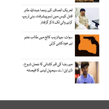
تحریک انصاف کے رہنما عبداللہ طاہر
قتل کیس میں اہم پیشرفت، ہنی ٹریپ
کرنے والی ٹک ٹاکر گرفتار
سوات: جہانزیب کالج میں طالب علم
نے خودکشی کرلی
میر رضا کی قبر کشائی کا عمل شروع ،
ڈی این اے سیمپل لینے کا فیصلہ