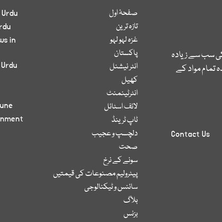
صفحۂ اول
 Urdu
تازہ ترین
rdu
غزہ لہو لہو
ws in
پاکستان
کی سب سے زیادہ
 Urdu
انٹر نیشنل
 تمام مواد کے
کھیل
انٹرٹینمنٹ
bune
لائف اسٹائل
inment
ٹاپ ٹرینڈ
دلچسپ و عجیب
Contact Us
صحت
سونے کے نرخ
پیٹرولیم مصنوعات کی قیمتیں
سائنس و ٹیکنالوجی
بلاگ
بزنس