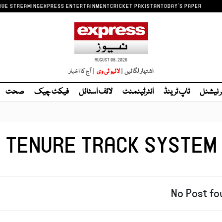
IVE STREAMING
EXPRESS ENTERTAINMENT
CRICKET PAKISTAN
TODAY'S PAPER
AUGUST 08, 2026
اشتہار لگائیں |
| آج کا اخبار
ر نیشنل
ٹاپ ٹرینڈ
انٹرٹینمنٹ
لائف اسٹائل
فیکٹ چیک
صحت
TENURE TRACK SYSTEM
No Post fo