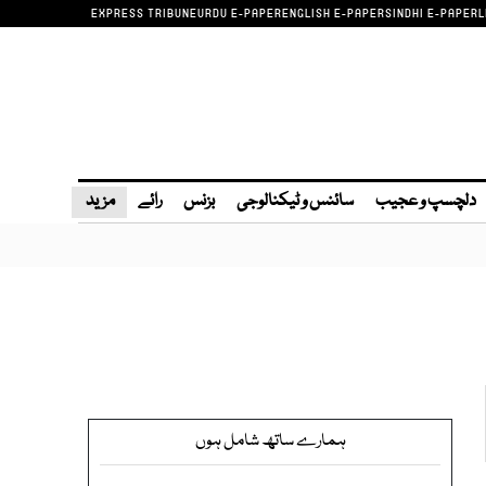
EXPRESS TRIBUNE
URDU E-PAPER
ENGLISH E-PAPER
SINDHI E-PAPER
L
دلچسپ و عجیب
سائنس و ٹیکنالوجی
بزنس
رائے
مزید
ہمارے ساتھ شامل ہوں