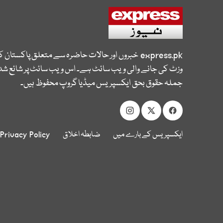
express.pk
خبروں اور حالات حاضرہ سے متعلق پاکستان 
وزٹ کی جانے والی ویب سائٹ ہے۔ اس ویب سائٹ پر شائع شدہ
جملہ حقوق بحق ایکسپریس میڈیا گروپ محفوظ ہیں۔
ایکسپریس کے بارے میں
ضابطہ اخلاق
Privacy Policy