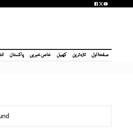
صفحۂ اول
تازہ ترین
کھیل
خاص خبریں
پاکستان
انٹ
und