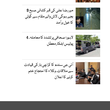
میر رضا علی کی قبر کشائی صبح 9
بجے ہوگی، لاش والے مقام سے گولی
کا خول برآمد
لاہور؛ صحافی پر تشدد کا معاملہ، 4
پولیس اہلکار معطل
آئی جی سندھ کا کراچی بار کی قیادت
سے ملاقات، وکلاء کا احتجاج ختم
کرنے کا اعلان