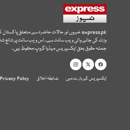
express.pk
خبروں اور حالات حاضرہ سے متعلق پاکستان 
وزٹ کی جانے والی ویب سائٹ ہے۔ اس ویب سائٹ پر شائع شدہ
جملہ حقوق بحق ایکسپریس میڈیا گروپ محفوظ ہیں۔
ایکسپریس کے بارے میں
ضابطہ اخلاق
Privacy Policy