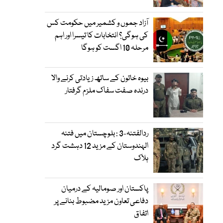
آزاد جموں و کشمیر میں حکومت کس
کی ہوگی؟ انتخابات کا تیسرا اور اہم
مرحلہ 10 اگست کو ہوگا
بیوہ خاتون کے ساتھ زیادتی کرنے والا
درندہ صفت سفاک ملزم گرفتار
ردالفتنہ-3 : بلوچستان میں فتنہ
الہندوستان کے مزید 12 دہشت گرد
ہلاک
پاکستان اور صومالیہ کے درمیان
دفاعی تعاون مزید مضبوط بنانے پر
اتفاق