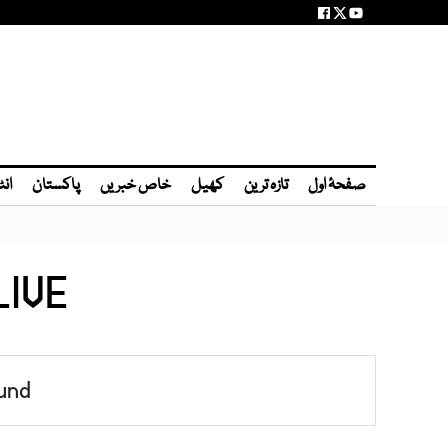
صفحۂ اول
تازہ ترین
کھیل
خاص خبریں
پاکستان
انٹ
IVE!
und