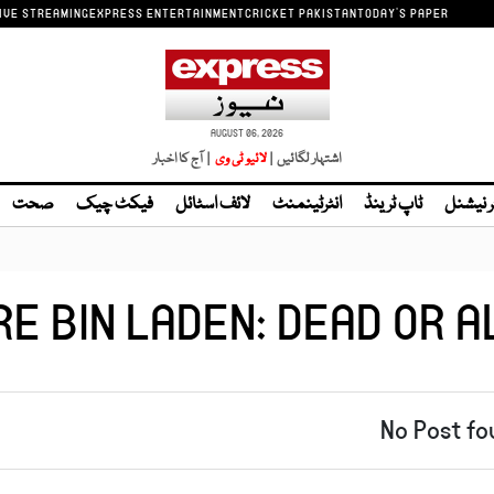
IVE STREAMING
EXPRESS ENTERTAINMENT
CRICKET PAKISTAN
TODAY'S PAPER
AUGUST 06, 2026
اشتہار لگائیں |
| آج کا اخبار
ر نیشنل
ٹاپ ٹرینڈ
انٹرٹینمنٹ
لائف اسٹائل
فیکٹ چیک
صحت
E BIN LADEN: DEAD OR AL
No Post fo