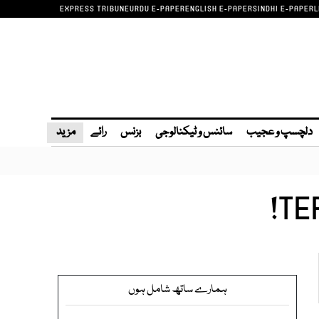
EXPRESS TRIBUNE
URDU E-PAPER
ENGLISH E-PAPER
SINDHI E-PAPER
L
دلچسپ و عجیب
سائنس و ٹیکنالوجی
بزنس
رائے
مزید
TER
ہمارے ساتھ شامل ہوں