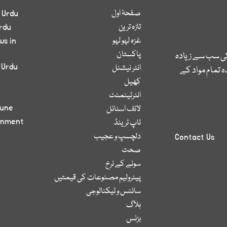
صفحۂ اول
 Urdu
تازہ ترین
rdu
غزہ لہو لہو
ws in
پاکستان
کی سب سے زیادہ
 Urdu
انٹر نیشنل
 تمام مواد کے
کھیل
انٹرٹینمنٹ
bune
لائف اسٹائل
inment
ٹاپ ٹرینڈ
دلچسپ و عجیب
Contact Us
صحت
سونے کے نرخ
پیٹرولیم مصنوعات کی قیمتیں
سائنس و ٹیکنالوجی
بلاگ
بزنس