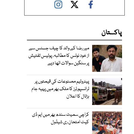
پاکستان
میر رضا کے والد کا چیف جسٹس سے
از خود نوٹس کا مطالبہ، پولیس تفتیش
پر سنگین سوالات اٹھا دیے
پیٹرولیم مصنوعات کی قیمتوں پر
ٹرانسپورٹرز کا ملک بھر میں پہیہ جام
ہڑتال کا اعلان
کراچی سمیت سندھ بھر میں ایم ڈی
کیٹ امتحان ری شیڈول