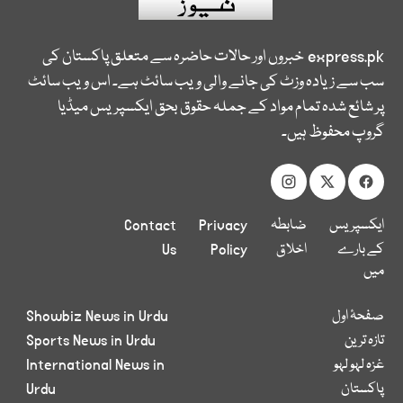
express.pk
خبروں اور حالات حاضرہ سے متعلق پاکستان کی
سب سے زیادہ وزٹ کی جانے والی ویب سائٹ ہے۔ اس ویب سائٹ
پر شائع شدہ تمام مواد کے جملہ حقوق بحق ایکسپریس میڈیا
گروپ محفوظ ہیں۔
ایکسپریس
ضابطہ
Privacy
Contact
کے بارے
اخلاق
Policy
Us
میں
صفحۂ اول
Showbiz News in Urdu
تازہ ترین
Sports News in Urdu
غزہ لہو لہو
International News in
پاکستان
Urdu