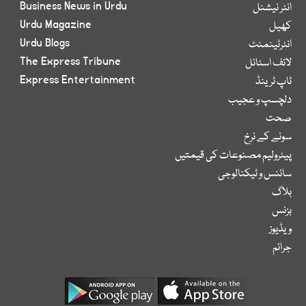
Business News in Urdu
انٹر نیشنل
Urdu Magazine
کھیل
Urdu Blogs
انٹرٹینمنٹ
The Express Tribune
لائف اسٹائل
Express Entertainment
ٹاپ ٹرینڈ
دلچسپ و عجیب
صحت
سونے کے نرخ
پیٹرولیم مصنوعات کی قیمتیں
سائنس و ٹیکنالوجی
بلاگ
بزنس
ویڈیوز
جرائم