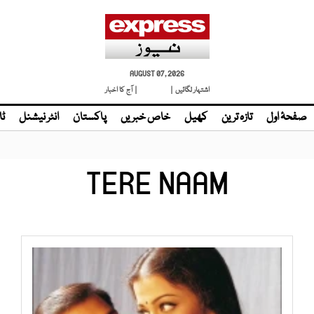
AUGUST 07, 2026
اشتہار لگائیں |
| آج کا اخبار
صفحۂ اول
تازہ ترین
کھیل
خاص خبریں
پاکستان
انٹر نیشنل
ٹا
TERE NAAM