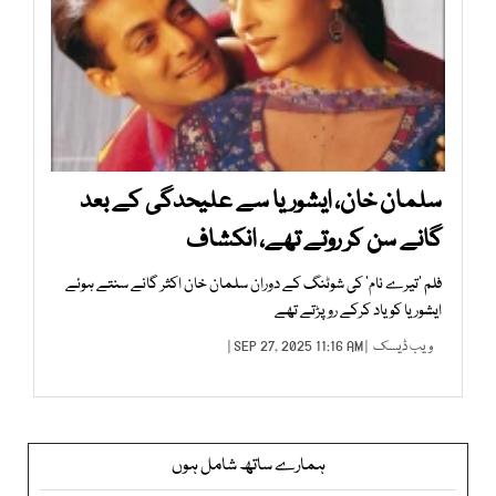
سلمان خان، ایشوریا سے علیحدگی کے بعد
گانے سن کر روتے تھے، انکشاف
فلم ’تیرے نام‘ کی شوٹنگ کے دوران سلمان خان اکثر گانے سنتے ہوئے
ایشوریا کو یاد کرکے رو پڑتے تھے
ویب ڈیسک
| SEP 27, 2025 11:16 AM |
ہمارے ساتھ شامل ہوں