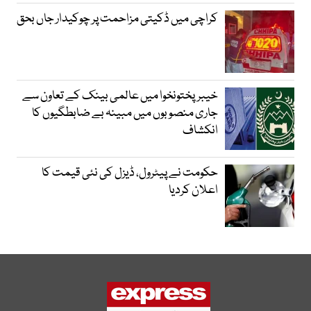
کراچی میں ڈکیتی مزاحمت پر چوکیدار جاں بحق
خیبرپختونخوا میں عالمی بینک کے تعاون سے
جاری منصوبوں میں مبینہ بے ضابطگیوں کا
انکشاف
حکومت نے پیٹرول، ڈیزل کی نئی قیمت کا
اعلان کردیا