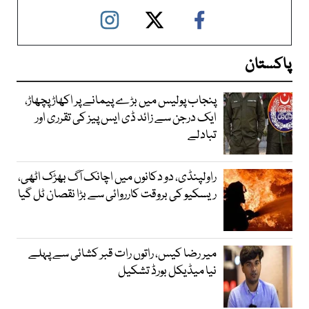
پاکستان
پنجاب پولیس میں بڑے پیمانے پر اکھاڑ پچھاڑ،
ایک درجن سے زائد ڈی ایس پیز کی تقرری اور
تبادلے
راولپنڈی، دو دکانوں میں اچانک آگ بھڑک اٹھی،
ریسکیو کی بروقت کارروائی سے بڑا نقصان ٹل گیا
میر رضا کیس، راتوں رات قبر کشائی سے پہلے
نیا میڈیکل بورڈ تشکیل