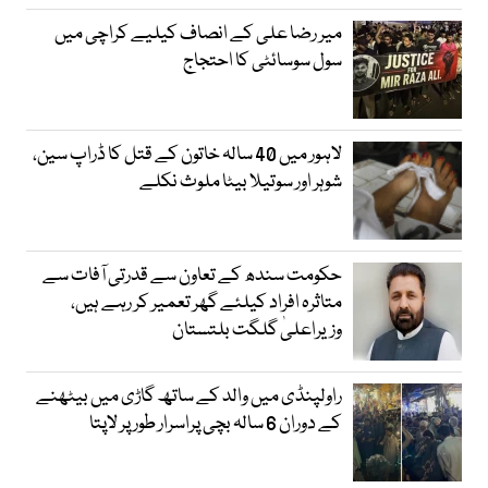
میر رضا علی کے انصاف کیلیے کراچی میں
سول سوسائٹی کا احتجاج
لاہور میں 40 سالہ خاتون کے قتل کا ڈراپ سین،
شوہر اور سوتیلا بیٹا ملوث نکلے
حکومت سندھ کے تعاون سے قدرتی آفات سے
متاثرہ افراد کیلئے گھر تعمیر کر رہے ہیں،
وزیراعلیٰ گلگت بلتستان
راولپنڈی میں والد کے ساتھ گاڑی میں بیٹھنے
کے دوران 6 سالہ بچی پراسرار طور پر لاپتا