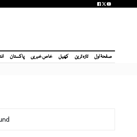
صفحۂ اول
تازہ ترین
کھیل
خاص خبریں
پاکستان
انٹ
und