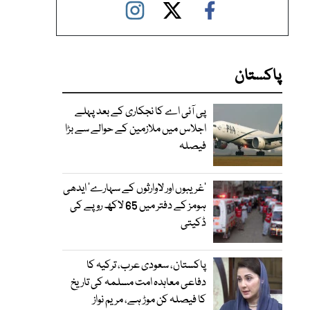
پاکستان
پی آئی اے کا نجکاری کے بعد پہلے
اجلاس میں ملازمین کے حوالے سے بڑا
فیصلہ
’غریبوں اور لاوارثوں کے سہارے‘ ایدھی
ہومز کے دفتر میں 65 لاکھ روپے کی
ڈکیتی
پاکستان، سعودی عرب، ترکیہ کا
دفاعی معاہدہ امت مسلمہ کی تاریخ
کا فیصلہ کن موڑ ہے، مریم نواز