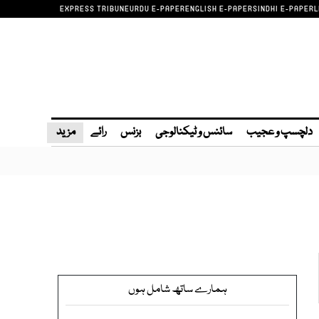
EXPRESS TRIBUNE
URDU E-PAPER
ENGLISH E-PAPER
SINDHI E-PAPER
L
دلچسپ و عجیب
سائنس و ٹیکنالوجی
بزنس
رائے
مزید
ہمارے ساتھ شامل ہوں