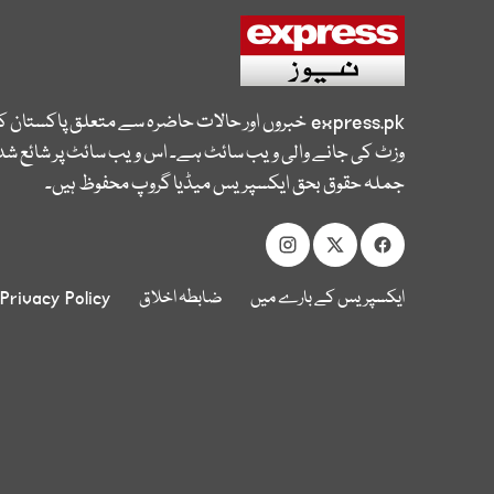
express.pk
خبروں اور حالات حاضرہ سے متعلق پاکستان 
وزٹ کی جانے والی ویب سائٹ ہے۔ اس ویب سائٹ پر شائع شدہ
جملہ حقوق بحق ایکسپریس میڈیا گروپ محفوظ ہیں۔
ایکسپریس کے بارے میں
ضابطہ اخلاق
Privacy Policy