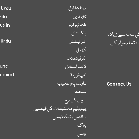
صفحۂ اول
 Urdu
تازہ ترین
rdu
غزہ لہو لہو
ws in
پاکستان
کی سب سے زیادہ
 Urdu
انٹر نیشنل
 تمام مواد کے
کھیل
انٹرٹینمنٹ
bune
لائف اسٹائل
inment
ٹاپ ٹرینڈ
دلچسپ و عجیب
Contact Us
صحت
سونے کے نرخ
پیٹرولیم مصنوعات کی قیمتیں
سائنس و ٹیکنالوجی
بلاگ
بزنس