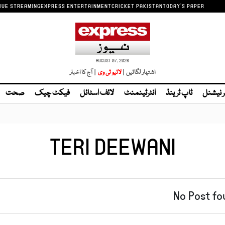
IVE STREAMING
EXPRESS ENTERTAINMENT
CRICKET PAKISTAN
TODAY'S PAPER
AUGUST 07, 2026
اشتہار لگائیں |
| آج کا اخبار
ر نیشنل
ٹاپ ٹرینڈ
انٹرٹینمنٹ
لائف اسٹائل
فیکٹ چیک
صحت
TERI DEEWANI
No Post fo