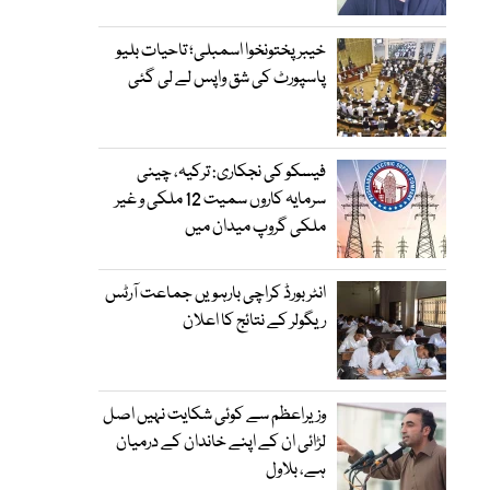
خیبرپختونخوا اسمبلی؛ تاحیات بلیو
پاسپورٹ کی شق واپس لے لی گئی
فیسکو کی نجکاری: ترکیہ، چینی
سرمایہ کاروں سمیت 12 ملکی و غیر
ملکی گروپ میدان میں
انٹر بورڈ کراچی بارہویں جماعت آرٹس
ریگولر کے نتائج کا اعلان
وزیراعظم سے کوئی شکایت نہیں اصل
لڑائی ان کے اپنے خاندان کے درمیان
ہے، بلاول