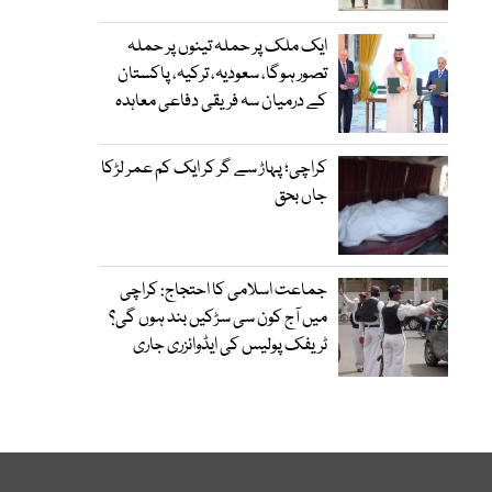
ایک ملک پر حملہ تینوں پر حملہ
تصور ہوگا، سعودیہ، ترکیہ، پاکستان
کے درمیان سہ فریقی دفاعی معاہدہ
کراچی؛ پہاڑ سے گر کر ایک کم عمر لڑکا
جاں بحق
جماعت اسلامی کا احتجاج: کراچی
میں آج کون سی سڑکیں بند ہوں گی؟
ٹریفک پولیس کی ایڈوائزری جاری