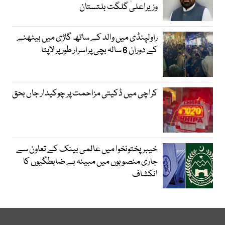
وزیراعلیٰ گلگت بلتستان
راولپنڈی میں والد کے ساتھ گاڑی میں بیٹھنے
کے دوران 6 سالہ بچی پراسرار طور پر لاپتا
کراچی میں ڈکیتی مزاحمت پر چوکیدار جاں بحق
خیبرپختونخوا میں عالمی بینک کے تعاون سے
جاری منصوبوں میں مبینہ بے ضابطگیوں کا
انکشاف