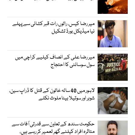
میر رضا کیس، راتوں رات قبر کشائی سے پہلے
نیا میڈیکل بورڈ تشکیل
میر رضا علی کے انصاف کیلیے کراچی میں
سول سوسائٹی کا احتجاج
لاہور میں 40 سالہ خاتون کے قتل کا ڈراپ سین،
شوہر اور سوتیلا بیٹا ملوث نکلے
حکومت سندھ کے تعاون سے قدرتی آفات سے
متاثرہ افراد کیلئے گھر تعمیر کر رہے ہیں،