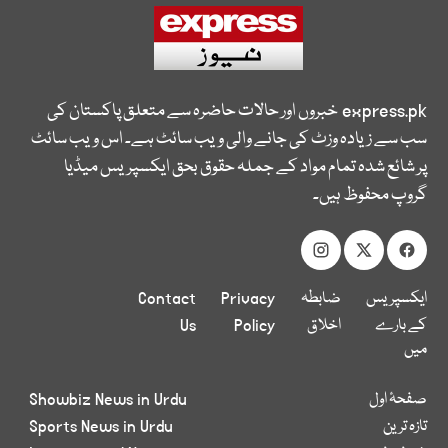
express.pk
خبروں اور حالات حاضرہ سے متعلق پاکستان کی
سب سے زیادہ وزٹ کی جانے والی ویب سائٹ ہے۔ اس ویب سائٹ
پر شائع شدہ تمام مواد کے جملہ حقوق بحق ایکسپریس میڈیا
گروپ محفوظ ہیں۔
ایکسپریس
ضابطہ
Privacy
Contact
کے بارے
اخلاق
Policy
Us
میں
صفحۂ اول
Showbiz News in Urdu
تازہ ترین
Sports News in Urdu