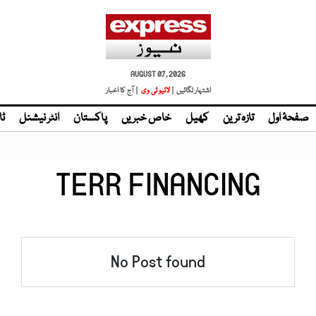
AUGUST 07, 2026
اشتہار لگائیں |
لائیو ٹی وی
| آج کا اخبار
صفحۂ اول
تازہ ترین
کھیل
خاص خبریں
پاکستان
انٹر نیشنل
ٹا
TERR FINANCING
No Post found