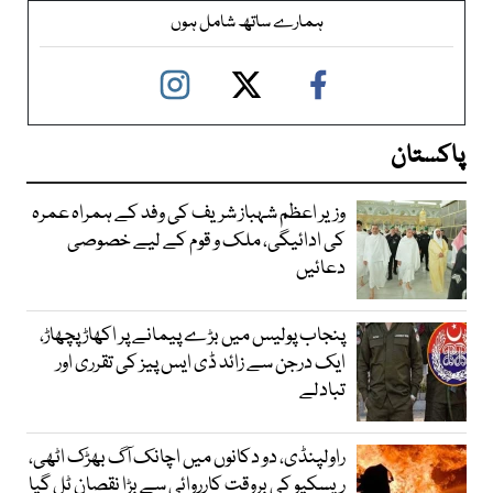
ہمارے ساتھ شامل ہوں
پاکستان
وزیر اعظم شہباز شریف کی وفد کے ہمراہ عمرہ
کی ادائیگی، ملک و قوم کے لیے خصوصی
دعائیں
پنجاب پولیس میں بڑے پیمانے پر اکھاڑ پچھاڑ،
ایک درجن سے زائد ڈی ایس پیز کی تقرری اور
تبادلے
راولپنڈی، دو دکانوں میں اچانک آگ بھڑک اٹھی،
ریسکیو کی بروقت کارروائی سے بڑا نقصان ٹل گیا