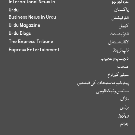
غزہ لہو لہو
International News in
پاکستان
Urdu
Business News in Urdu
انٹر نیشنل
Urdu Magazine
کھیل
Urdu Blogs
انٹرٹینمنٹ
The Express Tribune
لائف اسٹائل
Express Entertainment
ٹاپ ٹرینڈ
دلچسپ و عجیب
صحت
سونے کے نرخ
پیٹرولیم مصنوعات کی قیمتیں
سائنس و ٹیکنالوجی
بلاگ
بزنس
ویڈیوز
جرائم