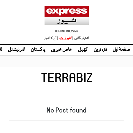
AUGUST 08, 2026
اشتہار لگائیں |
لائیو ٹی وی
| آج کا اخبار
صفحۂ اول
تازہ ترین
کھیل
خاص خبریں
پاکستان
انٹر نیشنل
ٹا
TERRABIZ
No Post found