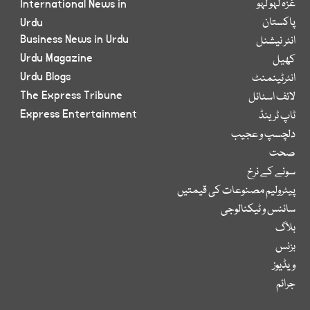
غزہ لہو لہو
International News in
پاکستان
Urdu
Business News in Urdu
انٹر نیشنل
Urdu Magazine
کھیل
Urdu Blogs
انٹرٹینمنٹ
The Express Tribune
لائف اسٹائل
Express Entertainment
ٹاپ ٹرینڈ
دلچسپ و عجیب
صحت
سونے کے نرخ
پیٹرولیم مصنوعات کی قیمتیں
سائنس و ٹیکنالوجی
بلاگ
بزنس
ویڈیوز
جرائم