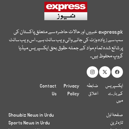
express.pk
خبروں اور حالات حاضرہ سے متعلق پاکستان کی
سب سے زیادہ وزٹ کی جانے والی ویب سائٹ ہے۔ اس ویب سائٹ
پر شائع شدہ تمام مواد کے جملہ حقوق بحق ایکسپریس میڈیا
گروپ محفوظ ہیں۔
ایکسپریس
ضابطہ
Privacy
Contact
کے بارے
اخلاق
Policy
Us
میں
صفحۂ اول
Showbiz News in Urdu
تازہ ترین
Sports News in Urdu