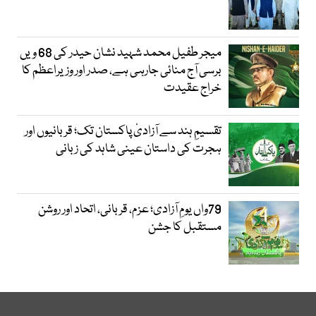
میجر طفیل محمد شہید نشان حیدر کی 68 ویں
برسی آج منائی جارہی ہے، صدر اور وزیراعظم کا
خراج عقیدت
تقسیمِ ہند سے آزادیٔ پاکستان تک؛ قربانیوں اور
ہجرت کی داستان عینی شاہد کی زبانی
79واں یومِ آزادی؛ عزم، قربانی، اتحاد اور روشن
مستقبل کا جشن