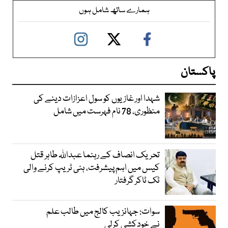
ہمارے ساتھ شامل ہوں
پاکستان
شہدا اور غازیوں کو سول اعزازات دینے کی
منظوری، 78 نام فہرست میں شامل
تحریک انصاف کے رہنما عبداللہ طاہر قتل
کیس میں اہم پیشرفت، ہنی ٹریپ کرنے والی
ٹک ٹاکر گرفتار
سوات: جہانزیب کالج میں طالب علم
نے خودکشی کرلی