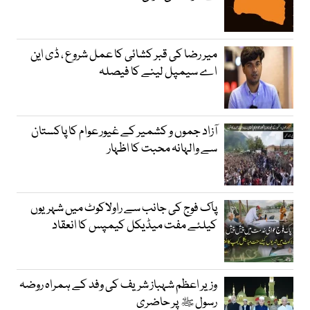
میر رضا کی قبر کشائی کا عمل شروع ، ڈی این
اے سیمپل لینے کا فیصلہ
آزاد جموں و کشمیر کے غیور عوام کا پاکستان
سے والہانہ محبت کا اظہار
پاک فوج کی جانب سے راولاکوٹ میں شہریوں
کیلئے مفت میڈیکل کیمپس کا انعقاد
وزیر اعظم شہباز شریف کی وفد کے ہمراہ روضہ
رسول ﷺ پر حاضری