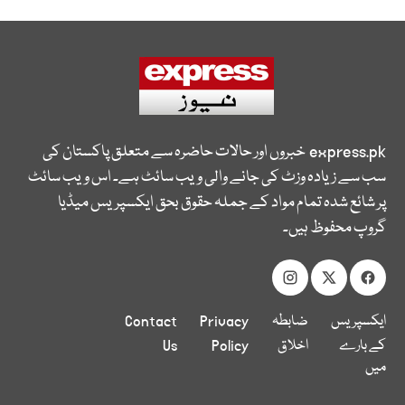
express.pk
خبروں اور حالات حاضرہ سے متعلق پاکستان کی
سب سے زیادہ وزٹ کی جانے والی ویب سائٹ ہے۔ اس ویب سائٹ
پر شائع شدہ تمام مواد کے جملہ حقوق بحق ایکسپریس میڈیا
گروپ محفوظ ہیں۔
ایکسپریس
ضابطہ
Privacy
Contact
کے بارے
اخلاق
Policy
Us
میں