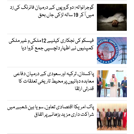
گوجرانوالہ: دو گروپوں کے درمیان فائرنگ کی زد
میں آکر 19 سالہ لڑکی جاں بحق
فیسکو کی نجکاری کیلیے 12ملکی و غیر ملکی
کمپنیوں نے اظہارِ دلچسپی جمع کروا دیا
پاکستان، ترکیہ اور سعودی کے درمیان دفاعی
معاہدہ دہائیوں پر محیط تاریخی تعلقات کا
قدرتی ارتقا
پاک امریکا اقتصادی تعاون، سویا بین شعبے میں
شراکت داری مزید بڑھانے پر اتفاق