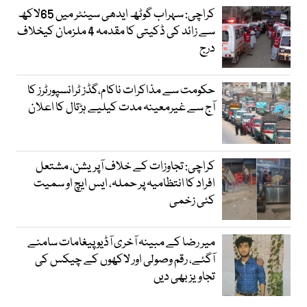
کراچی: سہراب گوٹھ ایدھی سینٹر میں 65لاکھ
سے زائد کی ڈکیتی کا مقدمہ 4 ملزمان کیخلاف
درج
حکومت سے مذاکرات ناکام،گڈز ٹرانسپورٹرز کا
آج سے غیرمعینہ مدت کیلیے ہڑتال کا اعلان
کراچی: تجاوزات کے خلاف آپریشن، مشتعل
افراد کا انتظامیہ پر حملہ، ایس ایچ او سمیت
کئی زخمی
میر رضا کے مبینہ آخری آڈیو پیغامات سامنے
آگئے، رقم وصولی اور لاکھوں کے چیکس کی
تجاویز بھی دیں