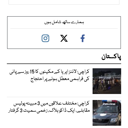
ہمارے ساتھ شامل ہوں
پاکستان
کراچی: لائنز ایریا کے مکینوں کا 15 روز سے پانی
کی فراہمی معطل ہونے پر احتجاج
کراچی: مختلف علاقوں میں 3 مبینہ پولیس
مقابلے، ایک ڈاکو ہلاک، زخمی سمیت 3 گرفتار