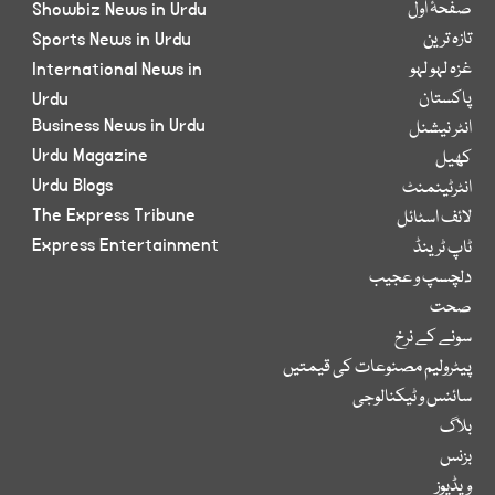
صفحۂ اول
Showbiz News in Urdu
تازہ ترین
Sports News in Urdu
غزہ لہو لہو
International News in
پاکستان
Urdu
Business News in Urdu
انٹر نیشنل
Urdu Magazine
کھیل
Urdu Blogs
انٹرٹینمنٹ
The Express Tribune
لائف اسٹائل
Express Entertainment
ٹاپ ٹرینڈ
دلچسپ و عجیب
صحت
سونے کے نرخ
پیٹرولیم مصنوعات کی قیمتیں
سائنس و ٹیکنالوجی
بلاگ
بزنس
ویڈیوز