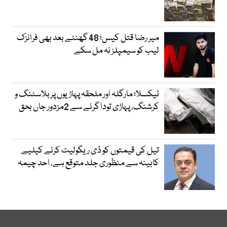
میر رضا قتل کیس؛ 48 گھنٹے بعد بھی فرانزک
لیب کو سیمپلز نہ مل سکے
ٹیکسلا؛ مارگلہ اور ملحقہ پہاڑیوں پر بلاسٹنگ و
کرشنگ، پہاڑی تودا گرنے سے 2مزدور جاں بحق
تیل کی قیمتوں کو ڈی ریگولیٹ کرنے کیلیے
کابینہ سے منظوری جلد متوقع ہے، احد چیمہ