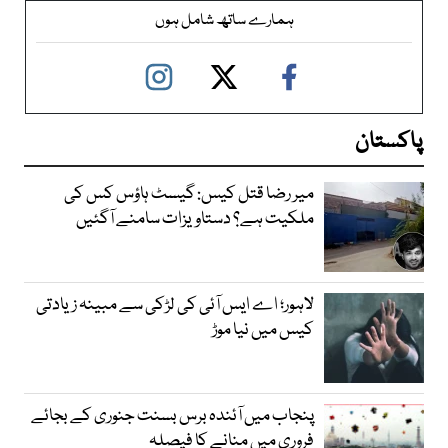
ہمارے ساتھ شامل ہوں
پاکستان
میر رضا قتل کیس: گیسٹ ہاؤس کس کی
ملکیت ہے؟ دستاویزات سامنے آگئیں
لاہور؛ اے ایس آئی کی لڑکی سے مبینہ زیادتی
کیس میں نیا موڑ
پنجاب میں آئندہ برس بسنت جنوری کے بجائے
فروری میں منانے کا فیصلہ