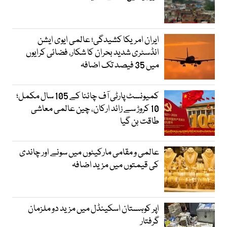
ایران امریکا کشیدگی؛ عالمی ایوی ایشن
انڈسٹری شدید بحران کا شکار، فضائی کرایوں
میں 35 فیصد تک اضافہ
کمیونسٹ پارٹی آف چائنا کے 105 سال مکمل؛
10 کروڑ سے زائد ارکان، چین عالمی معاشی
طاقت بن گیا
عالمی و مقامی مارکیٹوں میں سونے اور چاندی
کی قیمتوں میں مزید اضافہ
اپر کوہستان اسکینڈل میں مزید دو ملزمان
گرفتار