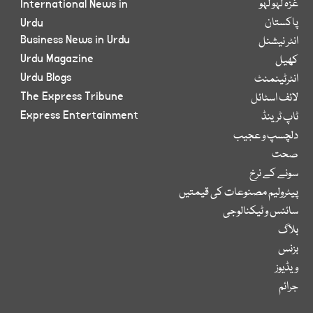
غزہ لہو لہو
International News in
پاکستان
Urdu
Business News in Urdu
انٹر نیشنل
Urdu Magazine
کھیل
Urdu Blogs
انٹرٹینمنٹ
The Express Tribune
لائف اسٹائل
Express Entertainment
ٹاپ ٹرینڈ
دلچسپ و عجیب
صحت
سونے کے نرخ
پیٹرولیم مصنوعات کی قیمتیں
سائنس و ٹیکنالوجی
بلاگ
بزنس
ویڈیوز
جرائم