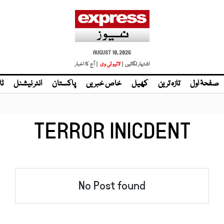
AUGUST 10, 2026
اشتہار لگائیں |
لائیو ٹی وی
| آج کا اخبار
صفحۂ اول
تازہ ترین
کھیل
خاص خبریں
پاکستان
انٹر نیشنل
ٹا
TERROR INICDENT
No Post found