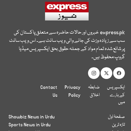
express.pk
خبروں اور حالات حاضرہ سے متعلق پاکستان کی
سب سے زیادہ وزٹ کی جانے والی ویب سائٹ ہے۔ اس ویب سائٹ
پر شائع شدہ تمام مواد کے جملہ حقوق بحق ایکسپریس میڈیا
گروپ محفوظ ہیں۔
ایکسپریس
ضابطہ
Privacy
Contact
کے بارے
اخلاق
Policy
Us
میں
صفحۂ اول
Showbiz News in Urdu
تازہ ترین
Sports News in Urdu