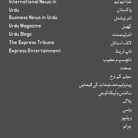
غزہ لہو لہو
International News in
پاکستان
Urdu
Business News in Urdu
انٹر نیشنل
Urdu Magazine
کھیل
Urdu Blogs
انٹرٹینمنٹ
The Express Tribune
لائف اسٹائل
Express Entertainment
ٹاپ ٹرینڈ
دلچسپ و عجیب
صحت
سونے کے نرخ
پیٹرولیم مصنوعات کی قیمتیں
سائنس و ٹیکنالوجی
بلاگ
بزنس
ویڈیوز
جرائم