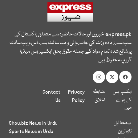
express.pk
خبروں اور حالات حاضرہ سے متعلق پاکستان کی
سب سے زیادہ وزٹ کی جانے والی ویب سائٹ ہے۔ اس ویب سائٹ
پر شائع شدہ تمام مواد کے جملہ حقوق بحق ایکسپریس میڈیا
گروپ محفوظ ہیں۔
ایکسپریس
ضابطہ
Privacy
Contact
کے بارے
اخلاق
Policy
Us
میں
صفحۂ اول
Showbiz News in Urdu
تازہ ترین
Sports News in Urdu