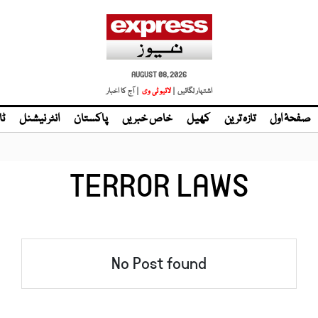
AUGUST 08, 2026
اشتہار لگائیں |
لائیو ٹی وی
| آج کا اخبار
صفحۂ اول
تازہ ترین
کھیل
خاص خبریں
پاکستان
انٹر نیشنل
ٹا
TERROR LAWS
No Post found