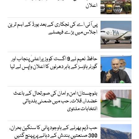
اعلان
پی آئی اے کی نجکاری کے بعد بورڈ کے اہم ترین
اجلاس میں بڑے فیصلے
حافظ نعیم نے 9 اگست کو وزیراعلیٰ پنجاب اور
گورنر ہاؤسز کے باہر دھرنوں کا اعلان واپس لے لیا
بلوچستان؛ امن و امان کی صورتحال کے باعث
خضدار، قلات، حب میں ضمنی بلدیاتی
انتخابات ملتوی
حب ڈیم بھرنے کے باوجود پانی کا سنگین بحران،
300 صنعتیں بندش کے دہانے پر پہنچ گئیں