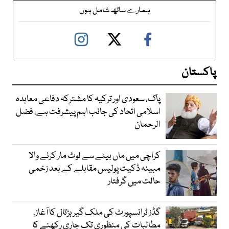
ہمارے ساتھ شامل ہوں
پاکستان
پاک، سعودی اور ترکیہ کا مشترکہ دفاعی معاہدہ
اسلامی اتحاد کی جانب اہم پیشرفت ہے، فضل
الرحمان
کراچی میں ماں بیٹے سے لوٹ مار کرنے والا
مبینہ ڈکیت پولیس مقابلے کے بعد زخمی
حالت میں گرفتار
گڈز ٹرانسپورٹ کی ملک گیر ہڑتال کا آغاز،
مطالبات کی منظوری تک جاری رکھنے کا