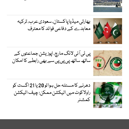
بھارتی میڈیا پاکستان، سعودی عرب، ترکیہ
معاہدے کے دفاعی فوائد کا معترف
پی ٹی آئی لانگ مارچ، اپوزیشن جماعتوں کے
ساتھ ساتھ پی پی پی سے بھی رابطے کا امکان
دھرنے کا مسئلہ حل ہوا تو 20 یا 21 اگست کو
راولاکوٹ میں الیکشن ممکن: چیف الیکشن
کمشنر