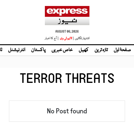
AUGUST 06, 2026
اشتہار لگائیں |
لائیو ٹی وی
| آج کا اخبار
صفحۂ اول
تازہ ترین
کھیل
خاص خبریں
پاکستان
انٹر نیشنل
ٹا
TERROR THREATS
No Post found