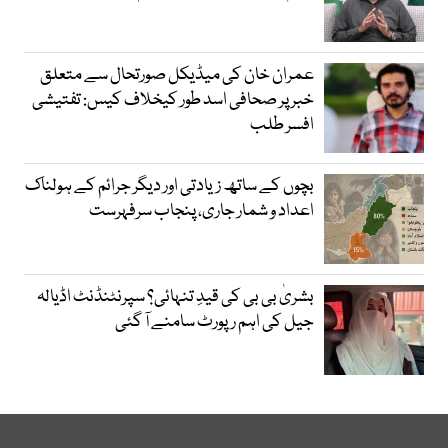
عمران خان کی میڈیکل صورتحال سے متعلق
خبر پر صحافی اسد طور کیخلاف کیس: تفتیشی
افسر طلب
بچوں کے ساتھ زیادتی اور دیگر جرائم کے ہولناک
اعداد و شمار جاری، پنجاب سرفہرست
بشریٰ بی بی کی قیدِ تنہائی؟ سپرنٹنڈنٹ اڈیالہ
جیل کی اہم رپورٹ سامنے آ گئی