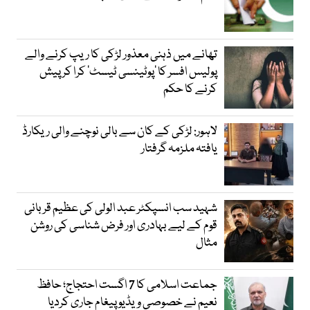
تھانے میں ذہنی معذور لڑکی کا ریپ کرنے والے
پولیس افسر کا ’پوٹینسی ٹیسٹ‘ کرا کر پیش
کرنے کا حکم
لاہور: لڑکی کے کان سے بالی نوچنے والی ریکارڈ
یافتہ ملزمہ گرفتار
شہید سب انسپکٹر عبد الولی کی عظیم قربانی
قوم کے لیے بہادری اور فرض شناسی کی روشن
مثال
جماعت اسلامی کا 7 اگست احتجاج؛ حافظ
نعیم نے خصوصی ویڈیو پیغام جاری کردیا