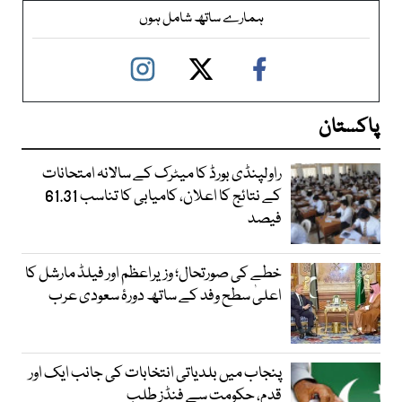
ہمارے ساتھ شامل ہوں
پاکستان
راولپنڈی بورڈ کا میٹرک کے سالانہ امتحانات
کے نتائج کا اعلان، کامیابی کا تناسب 61.31
فیصد
خطے کی صورتحال؛ وزیراعظم اور فیلڈ مارشل کا
اعلیٰ سطح وفد کے ساتھ دورۂ سعودی عرب
پنجاب میں بلدیاتی انتخابات کی جانب ایک اور
قدم، حکومت سے فنڈز طلب