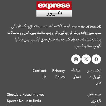
express.pk
خبروں اور حالات حاضرہ سے متعلق پاکستان کی
سب سے زیادہ وزٹ کی جانے والی ویب سائٹ ہے۔ اس ویب سائٹ
پر شائع شدہ تمام مواد کے جملہ حقوق بحق ایکسپریس میڈیا
گروپ محفوظ ہیں۔
ایکسپریس
ضابطہ
Privacy
Contact
کے بارے
اخلاق
Policy
Us
میں
صفحۂ اول
Showbiz News in Urdu
تازہ ترین
Sports News in Urdu