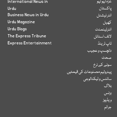
غزہ لہو لہو
International News in
پاکستان
Urdu
Business News in Urdu
انٹر نیشنل
Urdu Magazine
کھیل
Urdu Blogs
انٹرٹینمنٹ
The Express Tribune
لائف اسٹائل
Express Entertainment
ٹاپ ٹرینڈ
دلچسپ و عجیب
صحت
سونے کے نرخ
پیٹرولیم مصنوعات کی قیمتیں
سائنس و ٹیکنالوجی
بلاگ
بزنس
ویڈیوز
جرائم