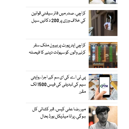
کراچی، صدر میں فائر سیفٹی قوانین
کی خلاف ورزی پر 200 دکانیں سیل
کراچی ایئرپورٹ پر بیرون ملک سفر
کرنے والوں کو سہولت دینے کا فیصلہ
پی ٹی اے کی ای سم کے اجرا، روایتی
سیم کی تبدیلی کی فیس 1500 تک
مقرر
میر رضا علی کیس، قبر کشائی کل
ہوگی، پرانا میڈیکل بورڈ بحال