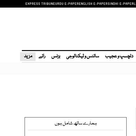
EXPRESS TRIBUNE
URDU E-PAPER
ENGLISH E-PAPER
SINDHI E-PAPER
L
دلچسپ و عجیب
سائنس و ٹیکنالوجی
بزنس
رائے
مزید
ہمارے ساتھ شامل ہوں