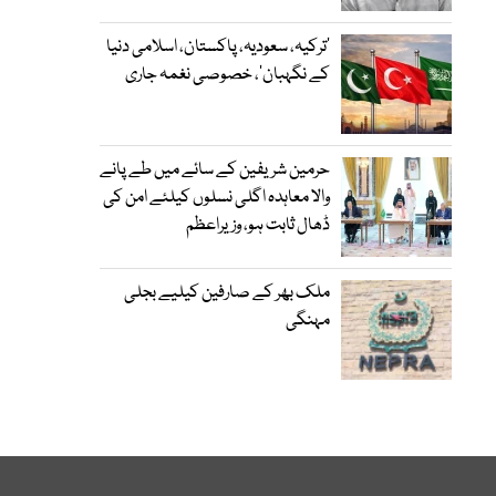
‘ترکیہ، سعودیہ، پاکستان، اسلامی دنیا
کے نگہبان’، خصوصی نغمہ جاری
حرمین شریفین کے سائے میں طے پانے
والا معاہدہ اگلی نسلوں کیلئے امن کی
ڈھال ثابت ہو، وزیراعظم
ملک بھر کے صارفین کیلیے بجلی
مہنگی