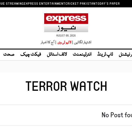
IVE STREAMING
EXPRESS ENTERTAINMENT
CRICKET PAKISTAN
TODAY'S PAPER
AUGUST 08, 2026
اشتہار لگائیں |
| آج کا اخبار
ر نیشنل
ٹاپ ٹرینڈ
انٹرٹینمنٹ
لائف اسٹائل
فیکٹ چیک
صحت
TERROR WATCH
No Post fo