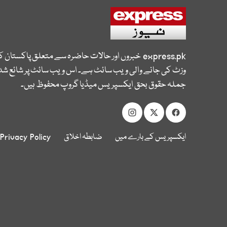
express.pk
خبروں اور حالات حاضرہ سے متعلق پاکستان 
وزٹ کی جانے والی ویب سائٹ ہے۔ اس ویب سائٹ پر شائع شدہ
جملہ حقوق بحق ایکسپریس میڈیا گروپ محفوظ ہیں۔
ایکسپریس کے بارے میں
ضابطہ اخلاق
Privacy Policy