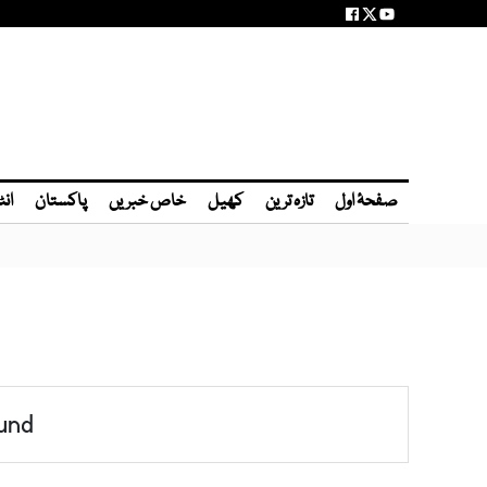
صفحۂ اول
تازہ ترین
کھیل
خاص خبریں
پاکستان
انٹ
und