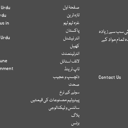
صفحۂ اول
 Urdu
تازہ ترین
rdu
غزہ لہو لہو
ws in
پاکستان
کی سب سے زیادہ
 Urdu
انٹر نیشنل
 تمام مواد کے
کھیل
انٹرٹینمنٹ
bune
لائف اسٹائل
inment
ٹاپ ٹرینڈ
دلچسپ و عجیب
Contact Us
صحت
سونے کے نرخ
پیٹرولیم مصنوعات کی قیمتیں
سائنس و ٹیکنالوجی
بلاگ
بزنس