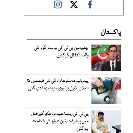
پاکستان
چئیرمین پی ٹی آئی بیرسٹر گوہر کی
والدہ انتقال کر گئیں
پیٹرولیم مصنوعات کی نئی قیمتوں کا
اعلان، ڈیزل پر لیوی مزید بڑھا دی گئی
پی ٹی آئی رہنما عبداللہ طایر کے قتل
میں پیشرفت، تین شوٹرز کی شناخت
ہوگئی